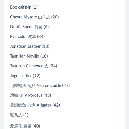
(1)
Box calfskin
(20)
Chevre Mysore 山羊皮
(6)
Doblis Suede 麂皮
(34)
Evercolor 皮革
(13)
Jonathan Leather
(10)
Taurillion Novillo
(24)
Taurillon Clemence 皮
(12)
Togo leather
(27)
尼羅鱷魚 兩點 Nilo crocodile
(43)
灣鱷 倒 V Porosus
(42)
美洲鱷魚 方塊 Alligator
(1)
鴕鳥皮
(40)
愛馬仕 腰帶