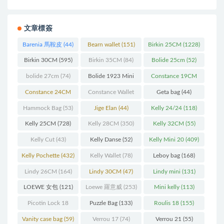
文章標簽
Barenia 馬鞍皮
(44)
Bearn wallet
(151)
Birkin 25CM
(1228)
Birkin 30CM
(595)
Birkin 35CM
(84)
Bolide 25cm
(52)
bolide 27cm
(74)
Bolide 1923 Mini
Constance 19CM
(93)
(571)
Constance 24CM
Constance Wallet
Geta bag
(44)
(216)
(60)
Hammock Bag
(53)
Jige Elan
(44)
Kelly 24/24
(118)
Kelly 25CM
(728)
Kelly 28CM
(350)
Kelly 32CM
(55)
Kelly Cut
(43)
Kelly Danse
(52)
Kelly Mini 20
(409)
Kelly Pochette
(432)
Kelly Wallet
(78)
Leboy bag
(168)
Lindy 26CM
(164)
Lindy 30CM
(47)
Lindy mini
(131)
LOEWE 女包
(121)
Loewe 羅意威
(253)
Mini kelly
(113)
Picotin Lock 18
Puzzle Bag
(133)
Roulis 18
(155)
(202)
Vanity case bag
(59)
Verrou 17
(74)
Verrou 21
(55)