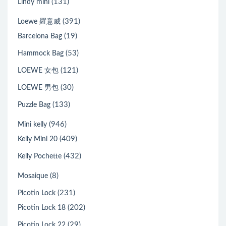
(131)
Lindy mini
(391)
Loewe 羅意威
(19)
Barcelona Bag
(53)
Hammock Bag
(121)
LOEWE 女包
(30)
LOEWE 男包
(133)
Puzzle Bag
(946)
Mini kelly
(409)
Kelly Mini 20
(432)
Kelly Pochette
(8)
Mosaique
(231)
Picotin Lock
(202)
Picotin Lock 18
(29)
Picotin Lock 22