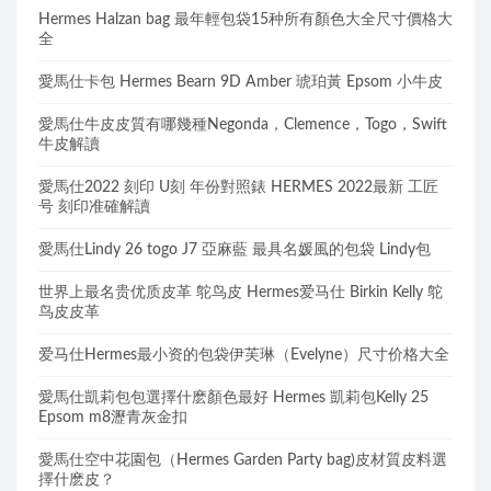
Hermes Halzan bag 最年輕包袋15种所有顏色大全尺寸價格大
全
愛馬仕卡包 Hermes Bearn 9D Amber 琥珀黃 Epsom 小牛皮
愛馬仕牛皮皮質有哪幾種Negonda，Clemence，Togo，Swift
牛皮解讀
愛馬仕2022 刻印 U刻 年份對照錶 HERMES 2022最新 工匠
号 刻印准確解讀
愛馬仕Lindy 26 togo J7 亞麻藍 最具名媛風的包袋 Lindy包
世界上最名贵优质皮革 鸵鸟皮 Hermes爱马仕 Birkin Kelly 鸵
鸟皮皮革
爱马仕Hermes最小资的包袋伊芙琳（Evelyne）尺寸价格大全
愛馬仕凱莉包包選擇什麽顏色最好 Hermes 凱莉包Kelly 25
Epsom m8瀝青灰金扣
愛馬仕空中花園包（Hermes Garden Party bag)皮材質皮料選
擇什麽皮？