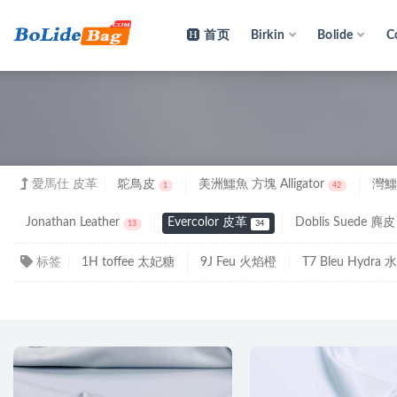
首页
Birkin
Bolide
C
全部
愛馬仕 皮革
鴕鳥皮
美洲鱷魚 方塊 Alligator
灣鱷 
1
42
Jonathan Leather
Evercolor 皮革
Doblis Suede 麂皮
13
34
标签
1H toffee 太妃糖
9J Feu 火焰橙
T7 Bleu Hydra