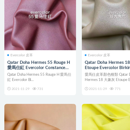
Evercolor 皮革
Evercolor 皮革
Qatar Doha Hermes 55 Rouge H
Qatar Doha Hermes 
愛馬仕紅 Evercolor Constance
Etoupe Evercolor Birkin
Roulis
Bolide
Qatar Doha Hermes 55 Rouge H 愛馬仕
愛馬仕皮革顏色種類 Qatar D
紅 Evercolor Bi...
Hermes 18 大象灰 Etoupe Ev
2021-11-29
731
2021-11-29
771