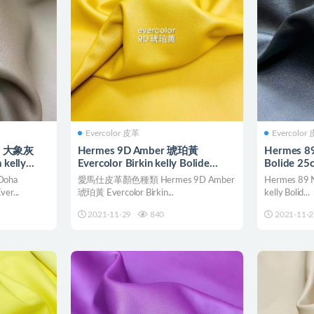
Evercolor 皮革
Evercolor
18 大象灰
Hermes 9D Amber 琥珀黃
Hermes 89
 kelly
Evercolor Birkin kelly Bolide
Bolide 25
25cm Roulis
尺寸接受
oha
愛馬仕皮革顏色種類 Hermes 9D Amber
Hermes 89 N
er...
琥珀黃 Evercolor Birkin...
kelly Bolid...
2021-11-29
840
2021-11-2