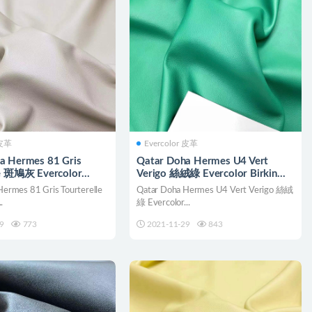
 皮革
Evercolor 皮革
a Hermes 81 Gris
Qatar Doha Hermes U4 Vert
le 斑鳩灰 Evercolor
Verigo 絲絨綠 Evercolor Birkin
ide 25cm
kelly Roulis
ermes 81 Gris Tourterelle
Qatar Doha Hermes U4 Vert Verigo 絲絨
.
綠 Evercolor...
9
773
2021-11-29
843