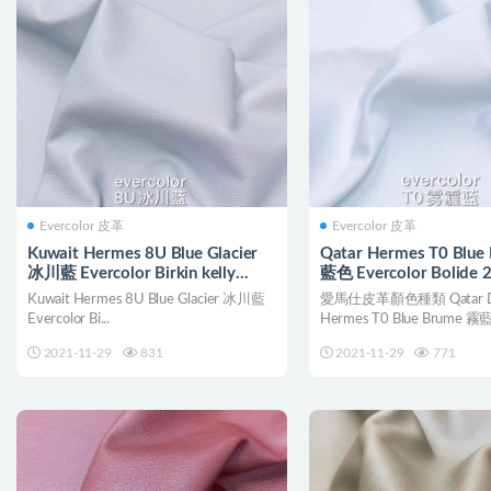
Evercolor 皮革
Evercolor 皮革
Kuwait Hermes 8U Blue Glacier
Qatar Hermes T0 Blue
冰川藍 Evercolor Birkin kelly
藍色 Evercolor Bolide 
Bolide 25cm
Constance
Kuwait Hermes 8U Blue Glacier 冰川藍
愛馬仕皮革顏色種類 Qatar D
Evercolor Bi...
Hermes T0 Blue Brume 霧藍
2021-11-29
831
2021-11-29
771