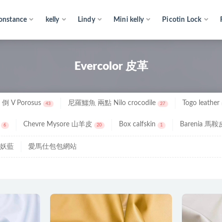
onstance
kelly
Lindy
Mini kelly
Picotin Lock
Evercolor 皮革
倒 V Porosus
尼羅鱷魚 兩點 Nilo crocodile
Togo leather
43
27
Chevre Mysore 山羊皮
Box calfskin
Barenia 馬鞍
6
20
1
 水妖藍
愛馬仕包包網站