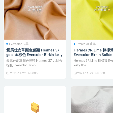
Evercolor 皮革
Evercolor 皮革
愛馬仕皮革顏色種類 Hermes 37
Hermes 9R Lime 檸檬
gold 金棕色 Evercolor Birkin kelly
Evercolor Birkin Bolid
Roulis
愛馬仕皮革顏色種類 Hermes 37 gold 金
Hermes 9R Lime 檸檬黃 Everc
棕色 Evercolor Birkin ...
kelly Boli...
2021-11-29
880
2021-11-29
838