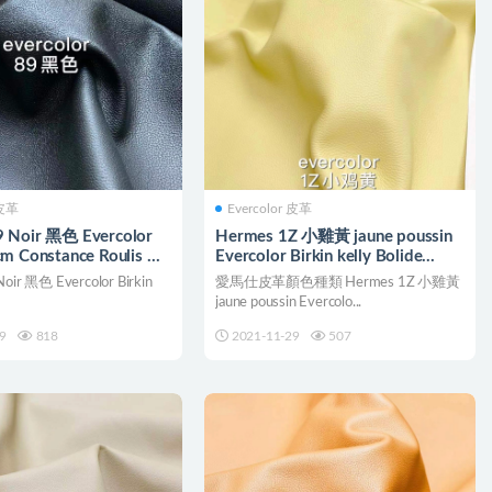
 皮革
Evercolor 皮革
 Noir 黑色 Evercolor
Hermes 1Z 小雞黃 jaune poussin
cm Constance Roulis 全
Evercolor Birkin kelly Bolide
定製
25cm
oir 黑色 Evercolor Birkin
愛馬仕皮革顏色種類 Hermes 1Z 小雞黃
jaune poussin Evercolo...
9
818
2021-11-29
507