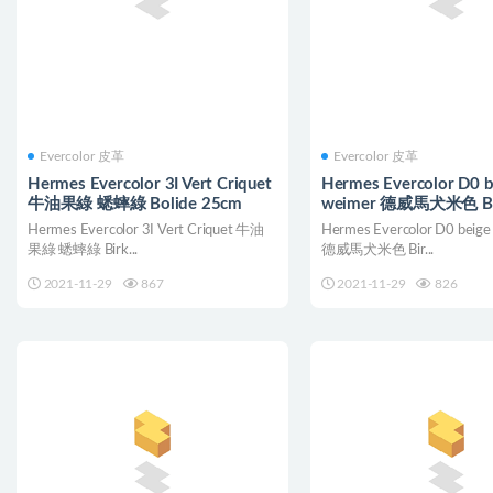
Evercolor 皮革
Evercolor 皮革
Hermes Evercolor 3I Vert Criquet
Hermes Evercolor D0 b
牛油果綠 蟋蟀綠 Bolide 25cm
weimer 德威馬犬米色 Bir
Hermes Evercolor 3I Vert Criquet 牛油
Hermes Evercolor D0 beige
果綠 蟋蟀綠 Birk...
德威馬犬米色 Bir...
2021-11-29
867
2021-11-29
826