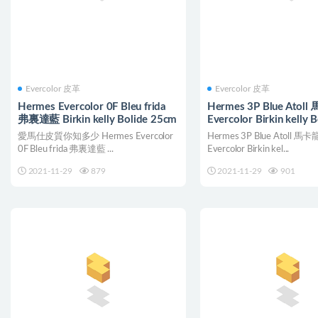
Evercolor 皮革
Evercolor 皮革
Hermes Evercolor 0F Bleu frida
Hermes 3P Blue Atol
弗裏達藍 Birkin kelly Bolide 25cm
Evercolor Birkin kelly B
25cm
愛馬仕皮質你知多少 Hermes Evercolor
Hermes 3P Blue Atoll 馬
0F Bleu frida 弗裏達藍 ...
Evercolor Birkin kel...
2021-11-29
879
2021-11-29
901