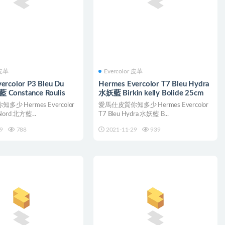
 皮革
Evercolor 皮革
ercolor P3 Bleu Du
Hermes Evercolor T7 Bleu Hydra
 Constance Roulis
水妖藍 Birkin kelly Bolide 25cm
少 Hermes Evercolor
愛馬仕皮質你知多少 Hermes Evercolor
 Nord 北方藍...
T7 Bleu Hydra 水妖藍 B...
9
788
2021-11-29
939