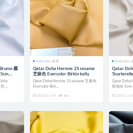
Evercolor 皮革
Evercolor
 Brume 霧
Qatar Doha Hermes 2S sesame
Qatar Doh
25cm
芝麻色 Evercolor Birkin kelly
Tourterel
Birkin Bol
oha
Qatar Doha Hermes 2S sesame 芝麻色
Qatar Doha H
色 ...
Evercolor Birk...
斑鳩灰 Ever..
2021-11-29
801
2021-11-2