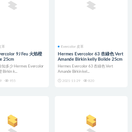
 皮革
Evercolor 皮革
vercolor 9J Feu 火焰橙
Hermes Evercolor 63 杏綠色 Vert
de 25cm
Amande Birkin kelly Bolide 25cm
少 Hermes Evercolor
Hermes Evercolor 63 杏綠色 Vert
Birkin k...
Amande Birkin kel...
9
955
2021-11-29
820