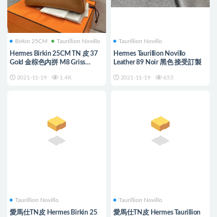
Birkin 25CM
Taurillion Novillo
Taurillion Novillo
Hermes Birkin 25CM TN 皮 37
Hermes Taurillion Novillo
Gold 金棕色內拼 M8 Griss
Leather 89 Noir 黑色 接受訂製
Asphalt 瀝青灰
2021-11-19
1.4K
2021-11-19
653
Taurillion Novillo
Taurillion Novillo
愛馬仕TN皮 Hermes Birkin 25
愛馬仕TN皮 Hermes Taurillion