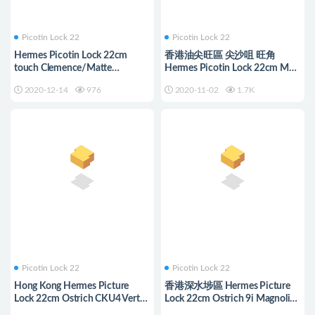
Picotin Lock 22
Picotin Lock 22
Hermes Picotin Lock 22cm
香港油尖旺區 尖沙咀 旺角
touch Clemence/Matte
Hermes Picotin Lock 22cm M8
Crocodile 18 Etoupe 大象灰
Griss Asphalte 瀝青灰 菜籃子
2020-12-14
976
2020-11-02
1.7K
Picotin Lock 22
Picotin Lock 22
Hong Kong Hermes Picture
香港深水埗區 Hermes Picture
Lock 22cm Ostrich CKU4 Vert
Lock 22cm Ostrich 9i Magnolia
Verigo 絲絨綠
玉蘭粉