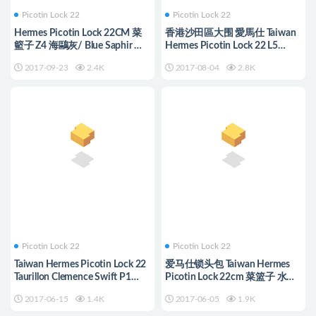
Picotin Lock 22
Picotin Lock 22
Hermes Picotin Lock 22CM 菜
香港沙田區大围 愛馬仕 Taiwan
籃子 Z4 海鷗灰/ Blue Saphir 寶
Hermes Picotin Lock 22 L5
石藍色
Crevette 龍蝦粉
2017-09-23
2.4K
2017-08-04
2.8K
Picotin Lock 22
Picotin Lock 22
Taiwan Hermes Picotin Lock 22
爱马仕锁头包 Taiwan Hermes
Taurillon Clemence Swift P1
Picotin Lock 22cm 菜篮子 水桶
Rose Eglantine
包 T7 Hydra 水妖蓝 银扣
2017-06-15
1.4K
2017-06-05
1.9K