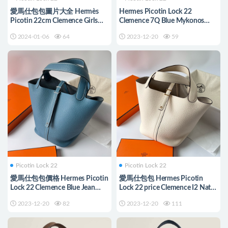
愛馬仕包包圖片大全 Hermès
Hermes Picotin Lock 22
Picotin 22cm Clemence Girls
Clemence 7Q Blue Mykonos
Mouette Swift Blue agate
Silver Hardware
2024-01-06
64
2023-12-20
59
Picotin Lock 22
Picotin Lock 22
愛馬仕包包價格 Hermes Picotin
愛馬仕包包 Hermes Picotin
Lock 22 Clemence Blue Jean
Lock 22 price Clemence I2 Nata
Silver Hardware
Golden Hardware
2023-12-20
82
2023-12-20
111