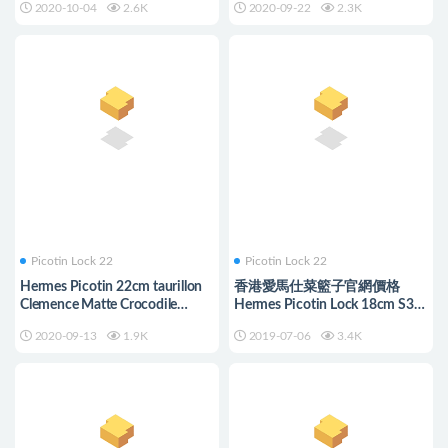
2020-10-04
2.6K
2020-09-22
2.3K
Picotin Lock 22
Picotin Lock 22
Hermes Picotin 22cm taurillon
香港愛馬仕菜籃子官網價格
Clemence Matte Crocodile
Hermes Picotin Lock 18cm S3
CC8W Rose Azalea
心紅色 Rose de Coeur
2020-09-13
1.9K
2019-07-06
3.4K