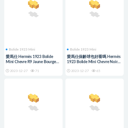
Bolide 1923 Mini
Bolide 1923 Mini
愛馬仕 Hermès 1923 Bolide
愛馬仕保齡球包好看嗎 Hermès
Mini Chevre R9 Jaune Bourgeon
1923 Bolide Mini Chevre Noir
嫩芽黃 PHW
Golden Hardware
2023-12-27
71
2023-12-27
65