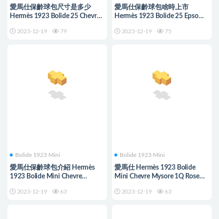
愛馬仕保齡球包尺寸是多少
愛馬仕保齡球包啥時上市
Hermès 1923 Bolide 25 Chevre
Hermès 1923 Bolide 25 Epsom
Mysore Noir
T0 Blue Brume
2023-12-19
79
2023-12-19
75
Bolide 1923 Mini
Bolide 1923 Mini
愛馬仕保齡球包介紹 Hermès
愛馬仕 Hermès 1923 Bolide
1923 Bolide Mini Chevre
Mini Chevre Mysore 1Q Rose
Mysore X9 Mauve Sylvestre
Confetti
2023-12-19
63
2023-12-19
63