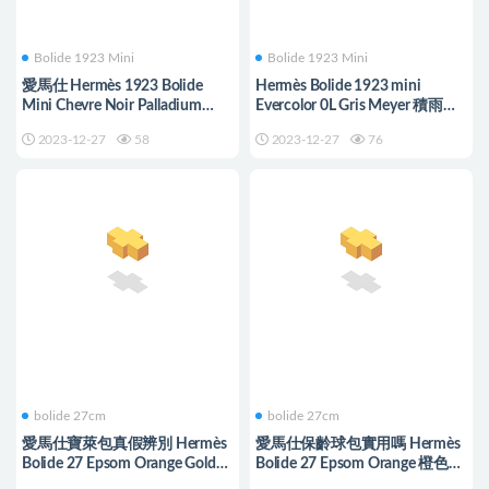
Bolide 1923 Mini
Bolide 1923 Mini
愛馬仕 Hermès 1923 Bolide
Hermès Bolide 1923 mini
Mini Chevre Noir Palladium
Evercolor 0L Gris Meyer 積雨雲
Hardware
灰 Golden Hardware
2023-12-27
58
2023-12-27
76
bolide 27cm
bolide 27cm
愛馬仕寶萊包真假辨別 Hermès
愛馬仕保齡球包實用嗎 Hermès
Bolide 27 Epsom Orange Golden
Bolide 27 Epsom Orange 橙色
Hardware
Silver Hardware