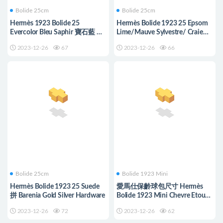
Bolide 25cm
Bolide 25cm
Hermès 1923 Bolide 25
Hermès Bolide 1923 25 Epsom
Evercolor Bleu Saphir 寶石藍 內
Lime/Mauve Sylvestre/ Craie
拼Bleu frida 弗裏達藍
Silver Hardware
2023-12-26
67
2023-12-26
66
Bolide 25cm
Bolide 1923 Mini
Hermès Bolide 1923 25 Suede
愛馬仕保齡球包尺寸 Hermès
拼 Barenia Gold Silver Hardware
Bolide 1923 Mini Chevre Etoupe
Silver Hardware
2023-12-26
72
2023-12-26
62