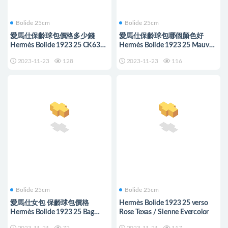
Bolide 25cm
Bolide 25cm
愛馬仕保齡球包價格多少錢
愛馬仕保齡球包哪個顏色好
Hermès Bolide 1923 25 CK63
Hermès Bolide 1923 25 Mauve
Vert Amande Evercolor
Sylvestre Epsom
2023-11-23
128
2023-11-23
116
Bolide 25cm
Bolide 25cm
愛馬仕女包 保齡球包價格
Hermès Bolide 1923 25 verso
Hermès Bolide 1923 25 Bag
Rose Texas / Sienne Evercolor
Celeste Epsom