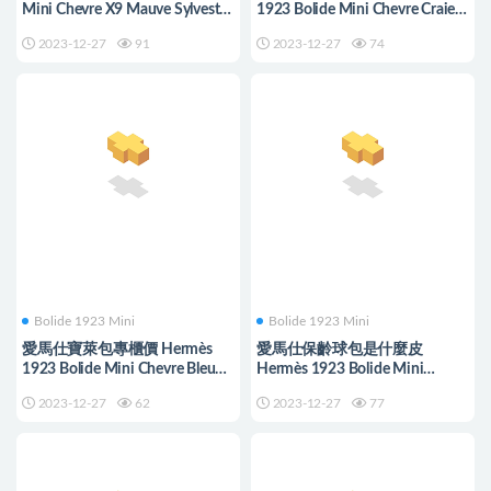
Mini Chevre X9 Mauve Sylvestre
1923 Bolide Mini Chevre Craie
錦葵紫
Palladium Hardware
2023-12-27
91
2023-12-27
74
Bolide 1923 Mini
Bolide 1923 Mini
愛馬仕寶萊包專櫃價 Hermès
愛馬仕保齡球包是什麼皮
1923 Bolide Mini Chevre Bleu
Hermès 1923 Bolide Mini
frida 弗裏達藍 PHW
Chevre Vert Fizz 氣泡綠 PHW
2023-12-27
62
2023-12-27
77