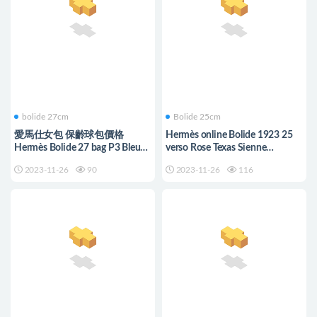
bolide 27cm
Bolide 25cm
愛馬仕女包 保齡球包價格
Hermès online Bolide 1923 25
Hermès Bolide 27 bag P3 Bleu
verso Rose Texas Sienne
du Nord Epsom
Evercolor
2023-11-26
90
2023-11-26
116