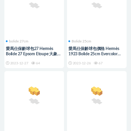
bolide 27cm
Bolide 25cm
愛馬仕保齡球包27 Hermès
愛馬仕保齡球包價格 Hermès
Bolide 27 Epsom Etoupe 大象灰
1923 Bolide 25cm Evercolor
Palladium Hardware
CK89 Noir
2023-12-27
64
2023-12-26
67