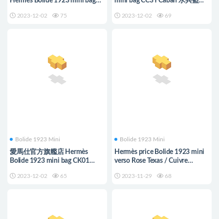
Hermès Bolide 1923 mini bag
mini bag CC3Y Caban 水兵藍
CC2Z Bleu Nuit Evercolor
Ostrich
2023-12-02
75
2023-12-02
69
Bolide 1923 Mini
Bolide 1923 Mini
愛馬仕官方旗艦店 Hermès
Hermès price Bolide 1923 mini
Bolide 1923 mini bag CK01
verso Rose Texas / Cuivre
Blanc Evercolor
Evercolor
2023-12-02
65
2023-11-29
68