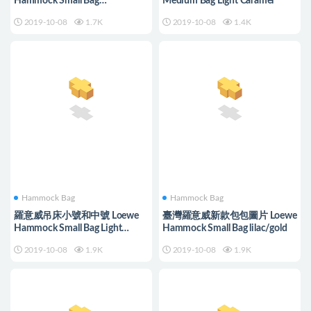
Hammock Small Bag
Medium Bag Light Caramel
Black/Brunette
2019-10-08
1.7K
2019-10-08
1.4K
Hammock Bag
Hammock Bag
羅意威吊床小號和中號 Loewe
臺灣羅意威新款包包圖片 Loewe
Hammock Small Bag Light
Hammock Small Bag lilac/gold
Oat/Sage
2019-10-08
1.9K
2019-10-08
1.9K