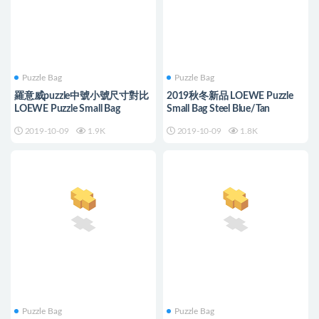
Puzzle Bag
Puzzle Bag
羅意威puzzle中號小號尺寸對比
2019秋冬新品 LOEWE Puzzle
LOEWE Puzzle Small Bag
Small Bag Steel Blue/Tan
2019-10-09
1.9K
2019-10-09
1.8K
Puzzle Bag
Puzzle Bag