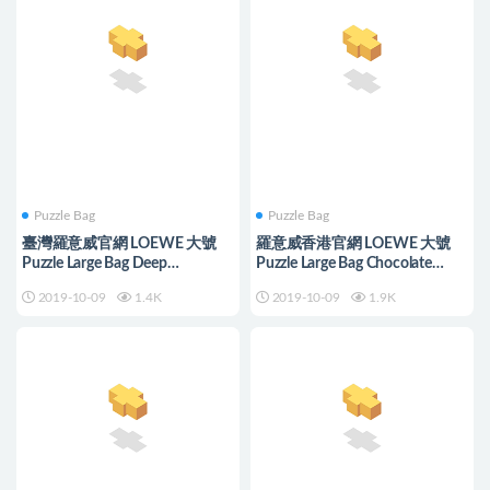
Puzzle Bag
Puzzle Bag
臺灣羅意威官網 LOEWE 大號
羅意威香港官網 LOEWE 大號
Puzzle Large Bag Deep
Puzzle Large Bag Chocolate
Blue/Green
Brown/Orange
2019-10-09
1.4K
2019-10-09
1.9K