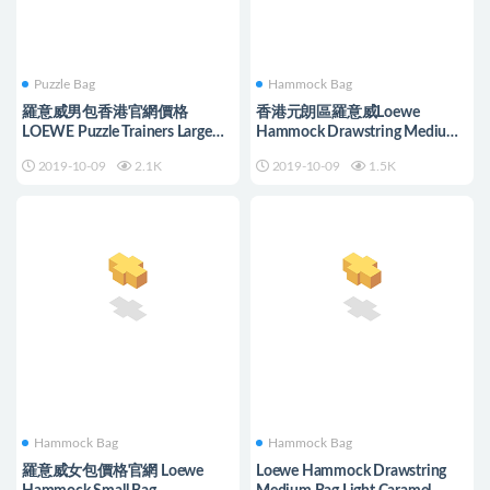
Puzzle Bag
Hammock Bag
羅意威男包香港官網價格
香港元朗區羅意威Loewe
LOEWE Puzzle Trainers Large
Hammock Drawstring Medium
Bag 黑色/棕褐色
Bag Light Oat
2019-10-09
2.1K
2019-10-09
1.5K
Hammock Bag
Hammock Bag
羅意威女包價格官網 Loewe
Loewe Hammock Drawstring