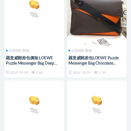
LOEWE 男包
LOEWE 男包
羅意威郵差包價格 LOEWE
羅意威郵差包LOEWE Puzzle
Puzzle Messenger Bag Deep
Messenger Bag Chocolate
Blue/Green
Brown/Orange
2019-10-09
1.6K
2019-10-09
1.3K