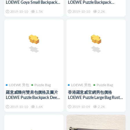
LOEWE Goya Small Backpack
LOEWE Puzzle Backpack
Light Oat
Grey/Yellow
2019-10-10
1.5K
2019-10-10
2.2K
LOEWE 男包
Puzzle Bag
LOEWE 男包
Puzzle Bag
羅意威幾何雙肩包價格及圖片
香港羅意威官網男包價格
LOEWE Puzzle Backpack Deep
LOEWE Puzzle Large Bag Rust
Blue/Green
Color
2019-10-10
1.6K
2019-10-09
2.2K