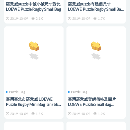
羅意威puzzle中號小號尺寸對比
羅意威puzzle有幾個尺寸
LOEWE Puzzle Rugby Small Bag
LOEWE Puzzle Rugby Small Bag
Tan/Sky Blue
2019-10-09
2.1K
2019-10-09
1.7K
Puzzle Bag
Puzzle Bag
臺灣臺北市羅意威 LOEWE
臺灣羅意威官網價格及圖片
Puzzle Rugby Mini Bag Tan/Sky
LOEWE Puzzle Small Bag
Blue
Black/Brunette
2019-10-09
1.5K
2019-10-09
1.9K