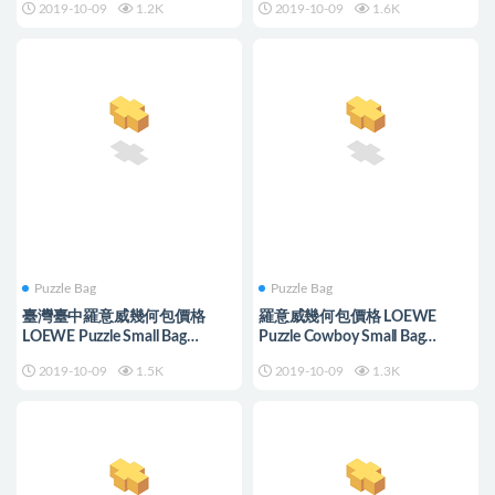
2019-10-09
1.2K
2019-10-09
1.6K
Puzzle Bag
Puzzle Bag
臺灣臺中羅意威幾何包價格
羅意威幾何包價格 LOEWE
LOEWE Puzzle Small Bag
Puzzle Cowboy Small Bag
Green/Pastel Pink
black/light blue
2019-10-09
1.5K
2019-10-09
1.3K