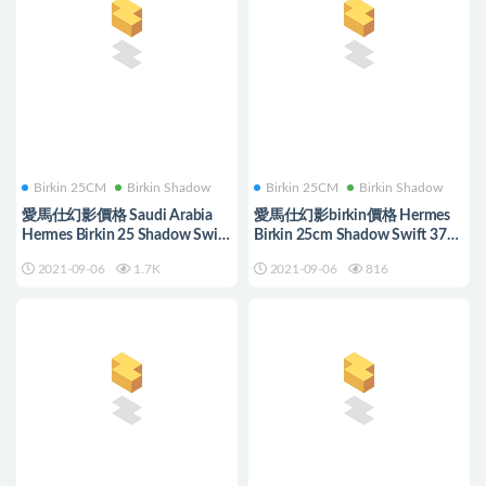
Birkin 25CM
Birkin Shadow
Birkin 25CM
Birkin Shadow
愛馬仕幻影價格 Saudi Arabia
愛馬仕幻影birkin價格 Hermes
Hermes Birkin 25 Shadow Swift
Birkin 25cm Shadow Swift 37
89 Noir 黑色
Gold 金棕色
2021-09-06
1.7K
2021-09-06
816