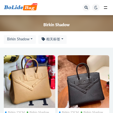
全部
Birkin Shadow
Birkin Shadow
相关标签
Birkin 25CM
Birkin Shadow
Birkin 25CM
Birkin Shadow