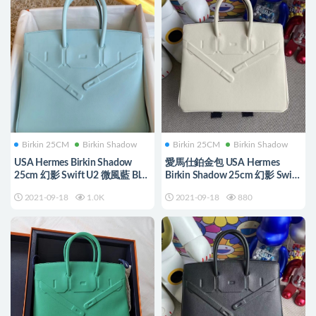
Birkin 25CM
Birkin Shadow
Birkin 25CM
Birkin Shadow
USA Hermes Birkin Shadow
愛馬仕鉑金包 USA Hermes
25cm 幻影 Swift U2 微風藍 Bleu
Birkin Shadow 25cm 幻影 Swift
Zéphyr
i2 Nata 奶油白
2021-09-18
1.0K
2021-09-18
880