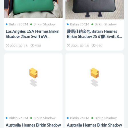
Birkin 25CM
Birkin Shadow
Birkin 25CM
Birkin Shadow
Los Angeles USA Hermes Birkin
愛馬仕鉑金包 Britain Hermes
Shadow 25cm Swift 6W
Birkin Shadow 25 幻影 Swift 89
Menthe 薄荷綠
Noir 黑色
2021-09-18
958
2021-09-18
940
Birkin 25CM
Birkin Shadow
Birkin 25CM
Birkin Shadow
Australia Hermes Birkin Shadow
Australia Hermes Birkin Shadow