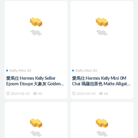
Kelly Mini 20
Kelly Mini 20
愛馬仕 Hermes Kelly Sellier
愛馬仕 Hermes Kelly Mini 0M
Epsom Etoupe 大象灰 Golden
Chai 瑪薩拉茶色 Matte Alligator
Hardware
Crocodile
2024-01-05
90
2024-01-05
68