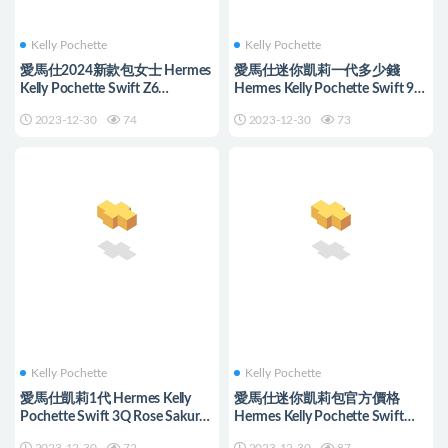
Kelly Pochette
Kelly Pochette
愛馬仕2024新款包女士 Hermes
愛馬仕迷你凱莉一代多少錢
Kelly Pochette Swift Z6
Hermes Kelly Pochette Swift 9R
Malachite 孔雀綠 GHW
Lime 柠檬黄 Golden Hardware
2023-12-30
74
2023-12-30
73
Kelly Pochette
Kelly Pochette
愛馬仕凱莉1代 Hermes Kelly
愛馬仕迷你凱莉包官方價格
Pochette Swift 3Q Rose Sakura
Hermes Kelly Pochette Swift
/ i2 Nata
Gold/Nata