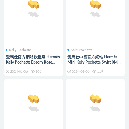
Kelly Pochette
Kelly Pochette
愛馬仕官方網站旗艦店 Hermès
愛馬仕中國官方網站 Hermès
Kelly Pochette Epsom Rose
Mini Kelly Pochette Swift 0M
Confetti 奶昔粉
Chai 瑪薩拉茶色 Silver
2024-01-06
106
2024-01-06
119
Hardware