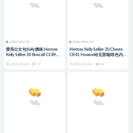
Kelly Mini 20
Kelly Mini 20
愛馬仕女包Kelly價格 Hermes
Hermes Kelly Sellier 20 Chevre
Kelly Sellier 20 Boxcalf CC89
CK41 Havane哈瓦那咖啡色内拼
Noir Golden Hardware
柠檬黄磨砂银扣
2024-01-06
79
2024-01-06
81