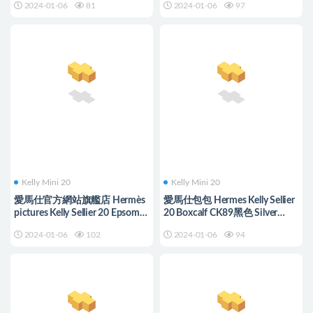
2024-01-06
81
2024-01-06
97
Kelly Mini 20
Kelly Mini 20
愛馬仕官方網站旗艦店 Hermès
愛馬仕包包 Hermes Kelly Sellier
pictures Kelly Sellier 20 Epsom
20 Boxcalf CK89黑色 Silver
Gris Meyer 積雨雲灰
Hardware
2024-01-06
102
2024-01-06
94