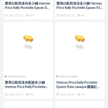
愛馬仕凱莉迷你多少錢 Hermes
愛馬仕凱莉迷你多少錢 Hermes
Price Kelly Pochette Epsom 8W
Price Kelly Pochette Epsom K1
Rose Azalee 新唇膏粉
Rouge Grenat 石榴紅
2023-12-31
107
2023-12-31
64
Kelly Pochette
Kelly Pochette
愛馬仕凱莉迷你配貨多少錢
Hermes Price Kelly Pochette
Hermes Price Kelly Pochette
Epsom Rose casaque 國旗紅
Epsom Rose Poupre 玫瑰紫
Silver Hardware 走白色線
2023-12-31
78
2023-12-31
71