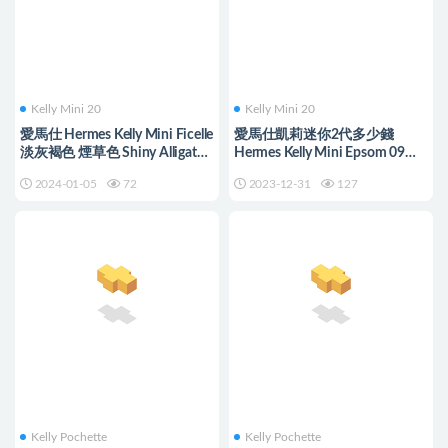
Kelly Mini 20
Kelly Mini 20
愛馬仕 Hermes Kelly Mini Ficelle
愛馬仕凱莉迷你2代多少錢
淡灰褐色 煙草色 Shiny Alligator
Hermes Kelly Mini Epsom 09
Crocodile
Mauve Pale 夢幻粉紫
2024-01-05
72
2023-12-31
127
Kelly Pochette
Kelly Pochette