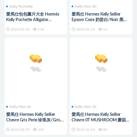
Kelly Pochette
Kelly Mini 20
愛馬仕包包圖片大全 Hermès
愛馬仕 Hermes Kelly Sellier
Kelly Pochette Alligator
Epsom Craie 奶昔白/Noir 黑色
Crocodile P1 Rose Eglantine
Silver Hardware
2024-01-06
118
2024-01-05
63
Kelly Mini 20
Kelly Mini 20
愛馬仕 Hermes Kelly Sellier
愛馬仕 Hermes Kelly Sellier
Chevre Gris Perle 珍珠灰/Gris
Chevre 0T MUSHROOM 蘑菇色
Tourterelle 斑鳩灰
Golden Hardware
2024-01-05
105
2024-01-05
80