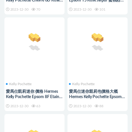
Kelly Pochette Chevre 0D Rose
Epsom T5 Rose Jaipur 蜜桃粉
Mexico 墨西哥粉
Golden Hardware
2023-12-30
70
2023-12-30
101
Kelly Pochette
Kelly Pochette
愛馬仕凱莉迷你 價格 Hermes
愛馬仕迷你凱莉包價格大概
Kelly Pochette Epsom 8F Etain
Hermes Kelly Pochette Epsom
錫器灰 Golden Hardware
9T Capucine 火焰橙
2023-12-30
63
2023-12-30
88