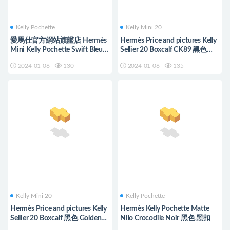
Kelly Pochette
Kelly Mini 20
愛馬仕官方網站旗艦店 Hermès
Hermès Price and pictures Kelly
Mini Kelly Pochette Swift Bleu
Sellier 20 Boxcalf CK89 黑色
Zanzibar 坦桑尼亞藍
Silver Hardware
2024-01-06
130
2024-01-06
135
Kelly Mini 20
Kelly Pochette
Hermès Price and pictures Kelly
Hermès Kelly Pochette Matte
Sellier 20 Boxcalf 黑色 Golden
Nilo Crocodile Noir 黑色 黑扣
Hardware