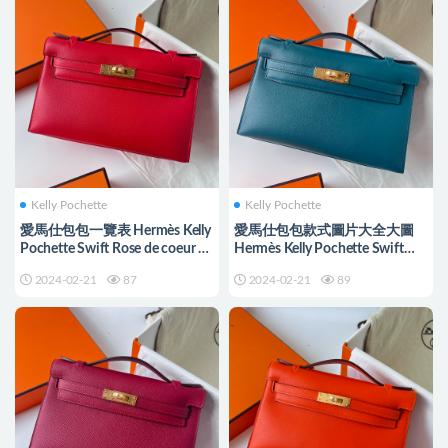
Kelly Pochette
Kelly Pochette
愛馬仕包包一覽表 Hermès Kelly
愛馬仕包包款式圖片大全大圖
Pochette Swift Rose de coeur 心
Hermès Kelly Pochette Swift
紅色
W0 Vert Bosphore
2024-02-21
87
2024-02-21
89