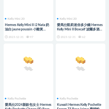
Kelly Mini 20
Kelly Mini 20
Hermes Kelly Mini II i2 Nata 奶
愛馬仕凱莉迷你多少錢 Hermes
油白 jaune poussin 小雞黃
Kelly Mini II Boxcalf 波爾多酒紅
sesame 芝麻色
Bordeaux
2023-12-31
97
2023-12-31
62
Kelly Pochette
Kelly Pochette
愛馬仕2024新款包女士 Hermes
Kuwait Hermes Kelly Pochette