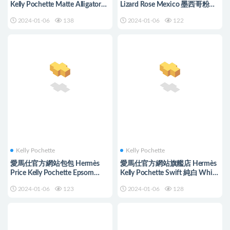
Kelly Pochette Matte Alligator
Lizard Rose Mexico 墨西哥粉
Crocodile 8L Beton
Silver Hardware
2024-01-06
138
2024-01-06
122
Kelly Pochette
Kelly Pochette
愛馬仕官方網站包包 Hermès
愛馬仕官方網站旗艦店 Hermès
Price Kelly Pochette Epsom
Kelly Pochette Swift 純白 White
Rose Texas 德克薩斯粉
銀扣
2024-01-06
123
2024-01-06
128