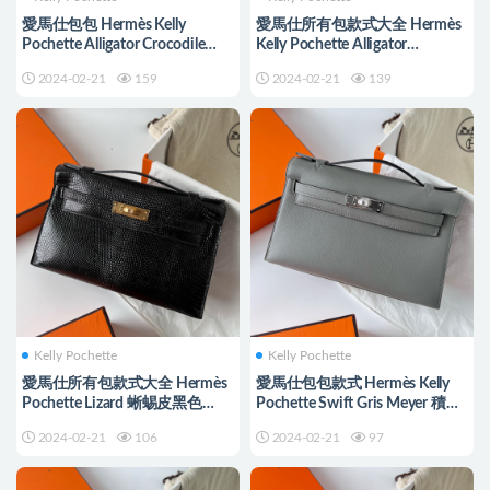
愛馬仕包包 Hermès Kelly
愛馬仕所有包款式大全 Hermès
Pochette Alligator Crocodile
Kelly Pochette Alligator
Braise 法拉利紅
Crocodile Ficelle 煙草色
2024-02-21
159
2024-02-21
139
Kelly Pochette
Kelly Pochette
愛馬仕所有包款式大全 Hermès
愛馬仕包包款式 Hermès Kelly
Pochette Lizard 蜥蜴皮黑色
Pochette Swift Gris Meyer 積雨
Golden Hardware
雲灰 Silver Hardware
2024-02-21
106
2024-02-21
97