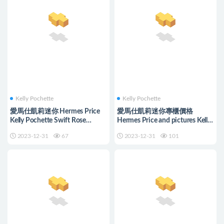
Kelly Pochette
Kelly Pochette
愛馬仕凱莉迷你 Hermes Price
愛馬仕凱莉迷你專櫃價格
Kelly Pochette Swift Rose
Hermes Price and pictures Kelly
Sakura Silver Hardware
Pochette Swift Biscuit 餅幹色
2023-12-31
67
2023-12-31
101