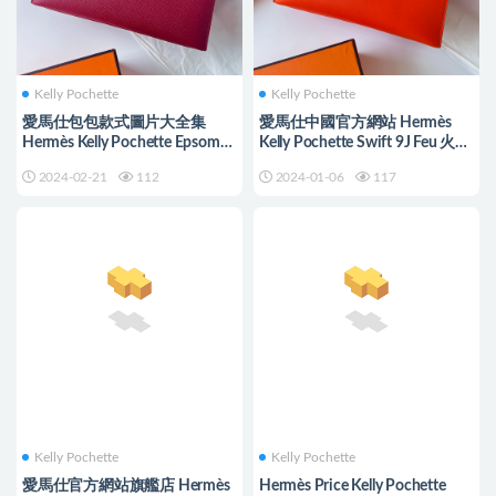
Kelly Pochette
Kelly Pochette
愛馬仕包包款式圖片大全集
愛馬仕中國官方網站 Hermès
Hermès Kelly Pochette Epsom
Kelly Pochette Swift 9J Feu 火焰
Rouge Grenat 石榴紅
橙 Golden Hardware
2024-02-21
112
2024-01-06
117
Kelly Pochette
Kelly Pochette
愛馬仕官方網站旗艦店 Hermès
Hermès Price Kelly Pochette