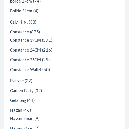
(74)
bolide 27cm
(4)
Bolide 31cm
(38)
Calvi 卡包
(875)
Constance
(571)
Constance 19CM
(216)
Constance 24CM
(29)
Constance 26CM
(60)
Constance Wallet
(27)
Evelyne
(32)
Garden Party
(44)
Geta bag
(46)
Halzan
(9)
Halzan 25cm
(7)
Halzan 31cm