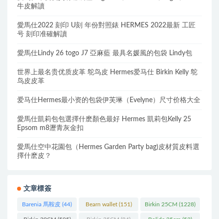
牛皮解讀
愛馬仕2022 刻印 U刻 年份對照錶 HERMES 2022最新 工匠
号 刻印准確解讀
愛馬仕Lindy 26 togo J7 亞麻藍 最具名媛風的包袋 Lindy包
世界上最名贵优质皮革 鸵鸟皮 Hermes爱马仕 Birkin Kelly 鸵
鸟皮皮革
爱马仕Hermes最小资的包袋伊芙琳（Evelyne）尺寸价格大全
愛馬仕凱莉包包選擇什麽顏色最好 Hermes 凱莉包Kelly 25
Epsom m8瀝青灰金扣
愛馬仕空中花園包（Hermes Garden Party bag)皮材質皮料選
擇什麽皮？
文章標簽
Barenia 馬鞍皮
(44)
Bearn wallet
(151)
Birkin 25CM
(1228)