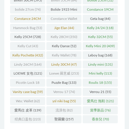
Birkin 30CM
(595)
Birkin 35CM
(84)
Bolide 25cm
(52)
bolide 27cm
(74)
Bolide 1923 Mini
Constance 19CM
(93)
(571)
Constance 24CM
Constance Wallet
Geta bag
(44)
(216)
(60)
Hammock Bag
(53)
Jige Elan
(44)
Kelly 24/24
(118)
Kelly 25CM
(728)
Kelly 28CM
(350)
Kelly 32CM
(55)
Kelly Cut
(43)
Kelly Danse
(52)
Kelly Mini 20
(409)
Kelly Pochette
(432)
Kelly Wallet
(78)
Leboy bag
(168)
Lindy 26CM
(164)
Lindy 30CM
(47)
Lindy mini
(131)
LOEWE 女包
(121)
Loewe 羅意威
(253)
Mini kelly
(113)
Picotin Lock 18
Puzzle Bag
(133)
Roulis 18
(155)
(202)
Vanity case bag
(59)
Verrou 17
(74)
Verrou 21
(55)
Woc Wallet
(62)
ysl niki bag
(55)
愛馬仕 拖鞋
(121)
愛馬仕 皮革
(139)
流浪包
(82)
當季新品
(76)
经典口盖包
(223)
聖羅蘭
(257)
香奈兒
(70)