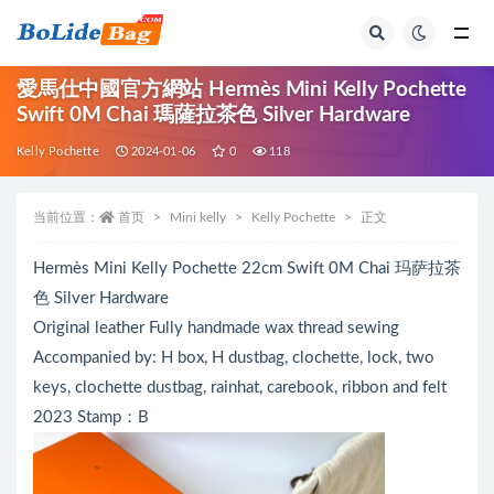
全部
愛馬仕中國官方網站 Hermès Mini Kelly Pochette
Swift 0M Chai 瑪薩拉茶色 Silver Hardware
Kelly Pochette
2024-01-06
0
118
当前位置：
首页
Mini kelly
Kelly Pochette
正文
Hermès Mini Kelly Pochette 22cm Swift 0M Chai 玛萨拉茶
色 Silver Hardware
Original leather Fully handmade wax thread sewing
Accompanied by: H box, H dustbag, clochette, lock, two
keys, clochette dustbag, rainhat, carebook, ribbon and felt
2023 Stamp：B