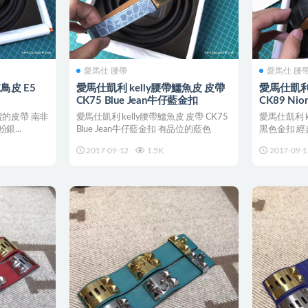
愛馬仕 腰帶
愛馬仕 腰
鳥皮 E5
愛馬仕凱利 kelly腰帶鱷魚皮 皮帶
愛馬仕凱利 
CK75 Blue Jean牛仔藍金扣
CK89 Ni
好賣的皮帶 南非
愛馬仕凱利 kelly腰帶鱷魚皮 皮帶 CK75
愛馬仕凱利 ke
粉銀...
Blue Jean牛仔藍金扣 有品位的藍色
黑色金扣 經
士...
2017-09-12
1.5K
2017-09-1