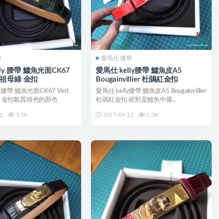
帶
愛馬仕 腰帶
lly 腰帶 鱷魚光面CK67
愛馬仕 kelly腰帶 鱷魚皮A5
nce祖母綠 金扣
Bougainvillier 杜鵑紅金扣
y 腰帶 鱷魚光面CK67 Vert
愛馬仕 kelly腰帶 鱷魚皮A5 Bougainvillier
母綠 金扣氣質綠色的顏色
杜鵑紅金扣 絕對是鱷魚中最...
2
1.5K
2017-09-12
1.3K