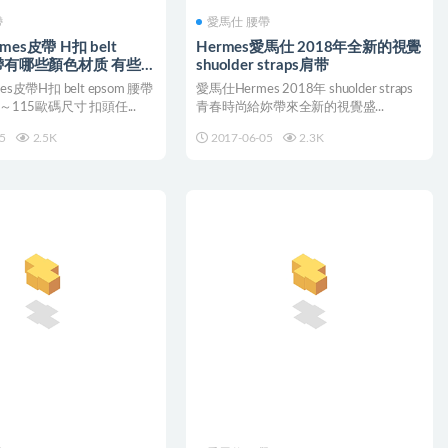
帶
愛馬仕 腰帶
es皮帶 H扣 belt
Hermes愛馬仕 2018年全新的視覺
腰帶有哪些顏色材质 有些什
shuolder straps肩带
s皮帶H扣 belt epsom 腰帶
愛馬仕Hermes 2018年 shuolder straps
～115歐碼尺寸 扣頭任...
青春時尚給妳帶來全新的視覺盛...
5
2.5K
2017-06-05
2.3K