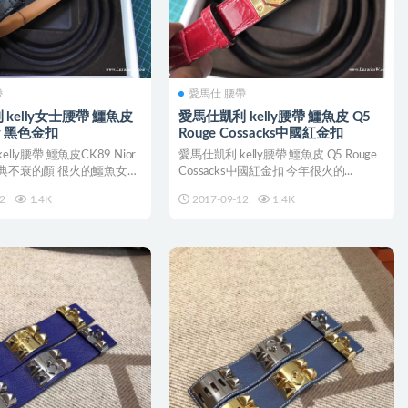
帶
愛馬仕 腰帶
kelly女士腰帶 鱷魚皮
愛馬仕凱利 kelly腰帶 鱷魚皮 Q5
or 黑色金扣
Rouge Cossacks中國紅金扣
lly腰帶 鱷魚皮CK89 Nior
愛馬仕凱利 kelly腰帶 鱷魚皮 Q5 Rouge
典不衰的顏 很火的鱷魚女
Cossacks中國紅金扣 今年很火的...
2
1.4K
2017-09-12
1.4K