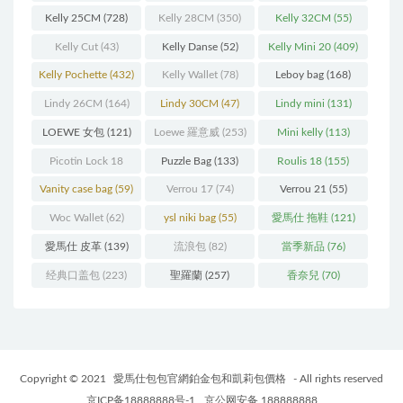
Kelly 25CM
(728)
Kelly 28CM
(350)
Kelly 32CM
(55)
Kelly Cut
(43)
Kelly Danse
(52)
Kelly Mini 20
(409)
Kelly Pochette
(432)
Kelly Wallet
(78)
Leboy bag
(168)
Lindy 26CM
(164)
Lindy 30CM
(47)
Lindy mini
(131)
LOEWE 女包
(121)
Loewe 羅意威
(253)
Mini kelly
(113)
Picotin Lock 18
Puzzle Bag
(133)
Roulis 18
(155)
(202)
Vanity case bag
(59)
Verrou 17
(74)
Verrou 21
(55)
Woc Wallet
(62)
ysl niki bag
(55)
愛馬仕 拖鞋
(121)
愛馬仕 皮革
(139)
流浪包
(82)
當季新品
(76)
经典口盖包
(223)
聖羅蘭
(257)
香奈兒
(70)
Copyright © 2021
愛馬仕包包官網鉑金包和凱莉包價格
- All rights reserved
京ICP备18888888号-1
京公网安备 188888888