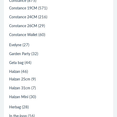
(875)
Constance
(571)
Constance 19CM
(216)
Constance 24CM
(29)
Constance 26CM
(60)
Constance Wallet
(27)
Evelyne
(32)
Garden Party
(44)
Geta bag
(46)
Halzan
(9)
Halzan 25cm
(7)
Halzan 31cm
(30)
Halzan Mini
(28)
Herbag
(16)
In the-loop