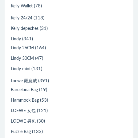
(78)
Kelly Wallet
(118)
Kelly 24/24
(31)
Kelly depeches
(341)
Lindy
(164)
Lindy 26CM
(47)
Lindy 30CM
(131)
Lindy mini
(391)
Loewe 羅意威
(19)
Barcelona Bag
(53)
Hammock Bag
(121)
LOEWE 女包
(30)
LOEWE 男包
(133)
Puzzle Bag