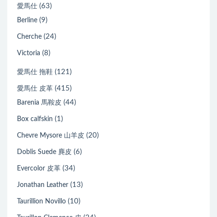
(63)
愛馬仕
(9)
Berline
(24)
Cherche
(8)
Victoria
(121)
愛馬仕 拖鞋
(415)
愛馬仕 皮革
(44)
Barenia 馬鞍皮
(1)
Box calfskin
(20)
Chevre Mysore 山羊皮
(6)
Doblis Suede 麂皮
(34)
Evercolor 皮革
(13)
Jonathan Leather
(10)
Taurillion Novillo