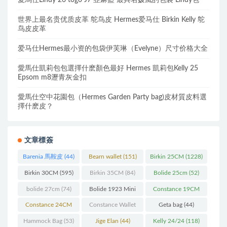
愛馬仕Lindy 26 togo J7 亞麻藍 最具名媛風的包袋 Lindy包
世界上最名贵优质皮革 鸵鸟皮 Hermes爱马仕 Birkin Kelly 鸵
鸟皮皮革
爱马仕Hermes最小资的包袋伊芙琳（Evelyne）尺寸价格大全
愛馬仕凱莉包包選擇什麽顏色最好 Hermes 凱莉包Kelly 25
Epsom m8瀝青灰金扣
愛馬仕空中花園包（Hermes Garden Party bag)皮材質皮料選
擇什麽皮？
文章標簽
Barenia 馬鞍皮
(44)
Bearn wallet
(151)
Birkin 25CM
(1228)
Birkin 30CM
(595)
Birkin 35CM
(84)
Bolide 25cm
(52)
bolide 27cm
(74)
Bolide 1923 Mini
Constance 19CM
(93)
(571)
Constance 24CM
Constance Wallet
Geta bag
(44)
(216)
(60)
Hammock Bag
(53)
Jige Elan
(44)
Kelly 24/24
(118)