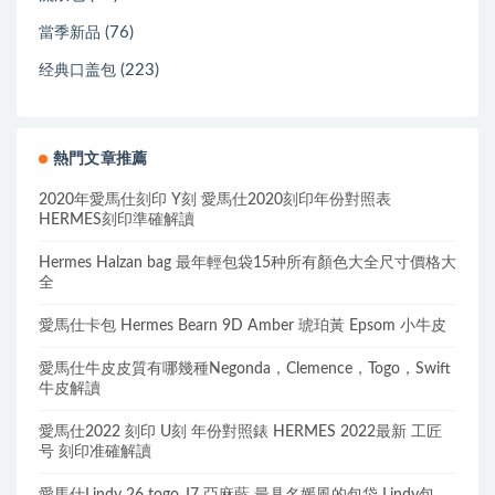
(76)
當季新品
(223)
经典口盖包
熱門文章推薦
2020年愛馬仕刻印 Y刻 愛馬仕2020刻印年份對照表
HERMES刻印準確解讀
Hermes Halzan bag 最年輕包袋15种所有顏色大全尺寸價格大
全
愛馬仕卡包 Hermes Bearn 9D Amber 琥珀黃 Epsom 小牛皮
愛馬仕牛皮皮質有哪幾種Negonda，Clemence，Togo，Swift
牛皮解讀
愛馬仕2022 刻印 U刻 年份對照錶 HERMES 2022最新 工匠
号 刻印准確解讀