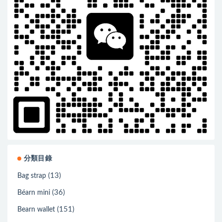
分類目錄
(13)
Bag strap
(36)
Béarn mini
(151)
Bearn wallet