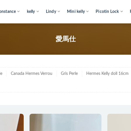
onstance
kelly
Lindy
Mini kelly
Picotin Lock
仕
愛馬仕
le
Canada Hermes Verrou
Gris Perle
Hermes Kelly doll 16cm