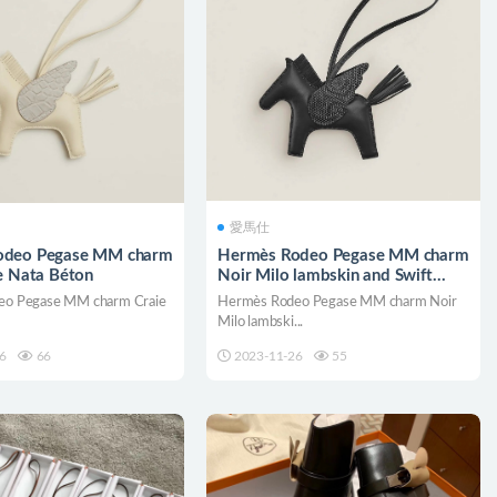
愛馬仕
odeo Pegase MM charm
Hermès Rodeo Pegase MM charm
e Nata Béton
Noir Milo lambskin and Swift
calfskin
eo Pegase MM charm Craie
Hermès Rodeo Pegase MM charm Noir
Milo lambski...
6
66
2023-11-26
55