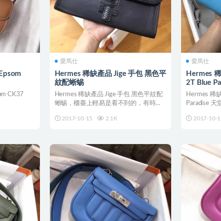
愛馬仕
愛馬仕
Epsom
Hermes 稀缺產品 Jige 手包 黑色平
Hermes 
紋配蜥蜴
2T Blue 
om CK37
Hermes 稀缺產品 Jige 手包 黑色平紋配
Hermes 稀缺
蜥蜴，櫃臺上輕易是看不到的，有時候
Paradise 天堂
比bir...
2017-10-15
2.1K
2017-10-1