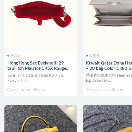
愛馬仕
愛馬仕
Hong Kong Sac Évelyne III 29
Kuwait Qatar Doha He
taurillon Maurice CK5X Rouge
– 20 bag Color CK80 Gr
Piment
Kwai Tsing District, Hong Kong Sac
香港香港島中西區 Hermes 20
Évelyne III...
bag Color Gris...
2021-02-28
613
2020-09-27
2.1K