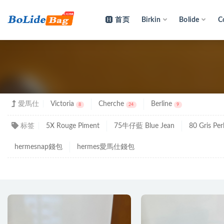
首页
Birkin
Bolide
C
愛馬
愛馬仕
Victoria
Cherche
Berline
8
24
9
标签
5X Rouge Piment
75牛仔藍 Blue Jean
80 Gris Per
hermesnap錢包
hermes愛馬仕錢包