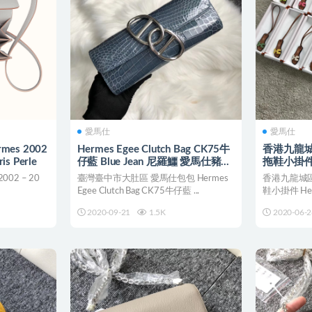
愛馬仕
愛馬仕
rmes 2002
Hermes Egee Clutch Bag CK75牛
香港九龍城
is Perle
仔藍 Blue Jean 尼羅鱷 愛馬仕豬鼻
拖鞋小掛件 He
子手包
Small pen
02 – 20
臺灣臺中市大肚區 愛馬仕包包 Hermes
香港九龍城區
Egee Clutch Bag CK75牛仔藍 ...
鞋小掛件 Herme
2020-09-21
1.5K
2020-06-2