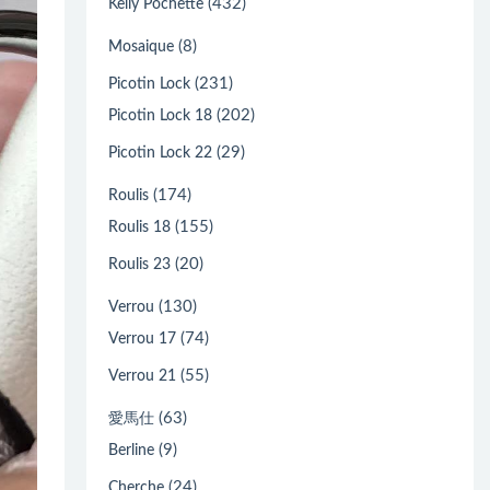
(432)
Kelly Pochette
(8)
Mosaique
(231)
Picotin Lock
(202)
Picotin Lock 18
(29)
Picotin Lock 22
(174)
Roulis
(155)
Roulis 18
(20)
Roulis 23
(130)
Verrou
(74)
Verrou 17
(55)
Verrou 21
(63)
愛馬仕
(9)
Berline
(24)
Cherche