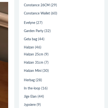
(29)
Constance 26CM
(60)
Constance Wallet
(27)
Evelyne
(32)
Garden Party
(44)
Geta bag
(46)
Halzan
(9)
Halzan 25cm
(7)
Halzan 31cm
(30)
Halzan Mini
(28)
Herbag
(16)
In the-loop
(44)
Jige Elan
(9)
Jypsiere