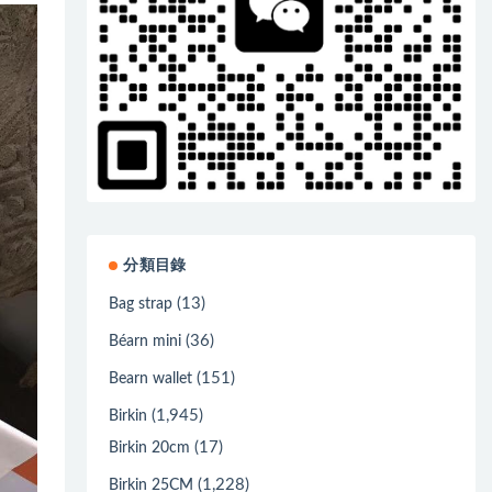
分類目錄
(13)
Bag strap
(36)
Béarn mini
(151)
Bearn wallet
(1,945)
Birkin
(17)
Birkin 20cm
(1,228)
Birkin 25CM