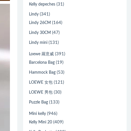
(31)
Kelly depeches
(341)
Lindy
(164)
Lindy 26CM
(47)
Lindy 30CM
(131)
Lindy mini
(391)
Loewe 羅意威
(19)
Barcelona Bag
(53)
Hammock Bag
(121)
LOEWE 女包
(30)
LOEWE 男包
(133)
Puzzle Bag
(946)
Mini kelly
(409)
Kelly Mini 20