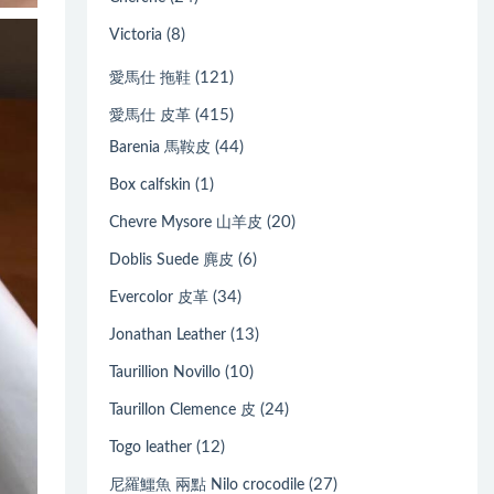
(8)
Victoria
(121)
愛馬仕 拖鞋
(415)
愛馬仕 皮革
(44)
Barenia 馬鞍皮
(1)
Box calfskin
(20)
Chevre Mysore 山羊皮
(6)
Doblis Suede 麂皮
(34)
Evercolor 皮革
(13)
Jonathan Leather
(10)
Taurillion Novillo
(24)
Taurillon Clemence 皮
(12)
Togo leather
(27)
尼羅鱷魚 兩點 Nilo crocodile