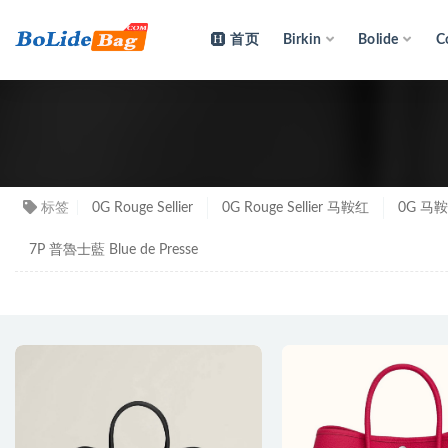
首页
Birkin
Bolide
C
Garde
标签
0G Rouge Sellier
0G Rouge Sellier 马鞍红
0G 马
7P 普魯士藍 Blue de Presse