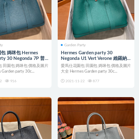
ty
Garden Party
 媽咪包 Hermes
Hermes Garden party 30
rty 30 Negonda 7P 普
Negonda U1 Vert Verone 維羅納
 de Presse
綠 全手工蜜蠟線縫製
 田園包 媽咪包 價格及圖片
愛馬仕花園包 田園包 媽咪包 價格及圖片
arden party 30c...
大全 Hermes Garden party 30c...
2
916
2021-11-22
877