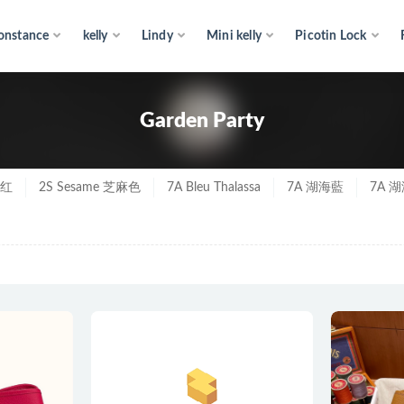
onstance
kelly
Lindy
Mini kelly
Picotin Lock
n Party
Garden Party
鞍红
2S Sesame 芝麻色
7A Bleu Thalassa
7A 湖海藍
7A 湖海