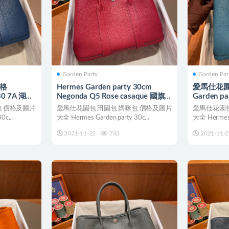
Garden Party
Garden Par
價格
Hermes Garden party 30cm
愛馬仕花園包
 30 7A 湖海
Negonda Q5 Rose casaque 國旗紅
Garden pa
da
全手工蜜蠟線縫製
魯士藍 Blue
包 價格及圖片
愛馬仕花園包 田園包 媽咪包 價格及圖片
愛馬仕花園包
c...
大全 Hermes Garden party 30c...
大全 Hermes G
2021-11-22
743
2021-11-2