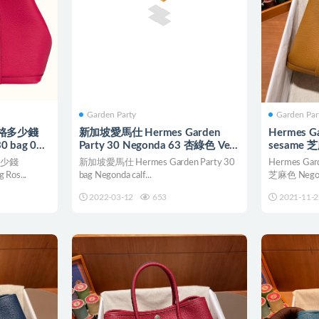
Garden Party
Garden Par
格多少錢
新加坡愛馬仕 Hermes Garden
Hermes Ga
30 bag 0D
Party 30 Negonda 63 杏綠色 Vert
sesame 
Amande
全手工蜜
多少錢
新加坡愛馬仕 Hermes Garden Party 30
Hermes Gard
 Ros...
bag Negonda calf...
芝麻色 Negon
2022-03-12
653
2021-11-2