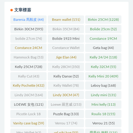
文章標簽
Barenia 馬鞍皮
(44)
Bearn wallet
(151)
Birkin 25CM
(1228)
Birkin 30CM
(595)
Birkin 35CM
(84)
Bolide 25cm
(52)
bolide 27cm
(74)
Bolide 1923 Mini
Constance 19CM
(93)
(571)
Constance 24CM
Constance Wallet
Geta bag
(44)
(216)
(60)
Hammock Bag
(53)
Jige Elan
(44)
Kelly 24/24
(118)
Kelly 25CM
(728)
Kelly 28CM
(350)
Kelly 32CM
(55)
Kelly Cut
(43)
Kelly Danse
(52)
Kelly Mini 20
(409)
Kelly Pochette
(432)
Kelly Wallet
(78)
Leboy bag
(168)
Lindy 26CM
(164)
Lindy 30CM
(47)
Lindy mini
(131)
LOEWE 女包
(121)
Loewe 羅意威
(253)
Mini kelly
(113)
Picotin Lock 18
Puzzle Bag
(133)
Roulis 18
(155)
(202)
Vanity case bag
(59)
Verrou 17
(74)
Verrou 21
(55)
Woc Wallet
(62)
ysl niki bag
(55)
愛馬仕 拖鞋
(121)