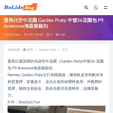
全部
愛馬仕空中花園 Garden Praty 中號36花園包 P9
Anemone海葵紫銀扣
Garden Party
2017-08-08
0
2.6K
当前位置：
首页
Garden Party
正文
愛馬仕最質樸的包袋空中花園（Garden Party)中號36 花園
包 P9 Anemone海葵紫銀扣
Hermes Garden Praty主打休閑風格，擁有軟皮革和帆布等
材質選擇，容量超大，這合出遊和休閑時使用。外觀間約
質樸，雖然沒有鉑金、凱莉包那洋高貴時尚，也獨具魅
力。
P M：36x26x17cm