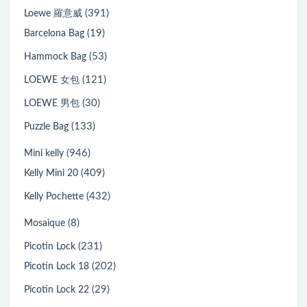
(391)
Loewe 羅意威
(19)
Barcelona Bag
(53)
Hammock Bag
(121)
LOEWE 女包
(30)
LOEWE 男包
(133)
Puzzle Bag
(946)
Mini kelly
(409)
Kelly Mini 20
(432)
Kelly Pochette
(8)
Mosaique
(231)
Picotin Lock
(202)
Picotin Lock 18
(29)
Picotin Lock 22