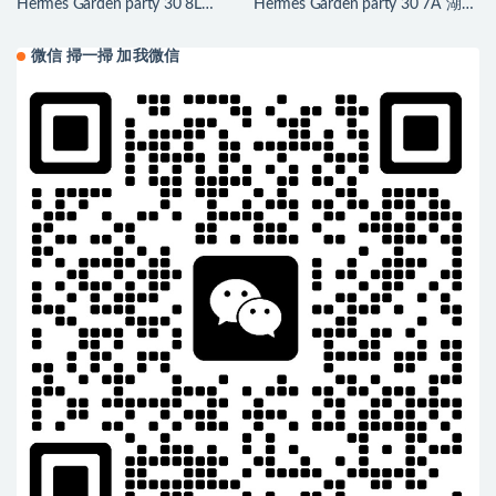
Hermes Garden party 30 8L
Hermes Garden party 30 7A 湖海
Beton 冰川白 Negonda
藍Bleu Thalassa Negonda
微信 掃一掃 加我微信