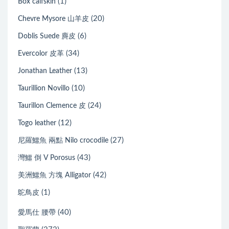
(1)
Box calfskin
(20)
Chevre Mysore 山羊皮
(6)
Doblis Suede 麂皮
(34)
Evercolor 皮革
(13)
Jonathan Leather
(10)
Taurillion Novillo
(24)
Taurillon Clemence 皮
(12)
Togo leather
(27)
尼羅鱷魚 兩點 Nilo crocodile
(43)
灣鱷 倒 V Porosus
(42)
美洲鱷魚 方塊 Alligator
(1)
鴕鳥皮
(40)
愛馬仕 腰帶