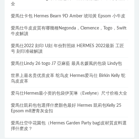
全
愛馬仕卡包 Hermes Bearn 9D Amber 琥珀黃 Epsom 小牛皮
愛馬仕牛皮皮質有哪幾種Negonda，Clemence，Togo，Swift
牛皮解讀
愛馬仕2022 刻印 U刻 年份對照錶 HERMES 2022最新 工匠
号 刻印准確解讀
愛馬仕Lindy 26 togo J7 亞麻藍 最具名媛風的包袋 Lindy包
世界上最名贵优质皮革 鸵鸟皮 Hermes爱马仕 Birkin Kelly 鸵
鸟皮皮革
爱马仕Hermes最小资的包袋伊芙琳（Evelyne）尺寸价格大全
愛馬仕凱莉包包選擇什麽顏色最好 Hermes 凱莉包Kelly 25
Epsom m8瀝青灰金扣
愛馬仕空中花園包（Hermes Garden Party bag)皮材質皮料選
擇什麽皮？