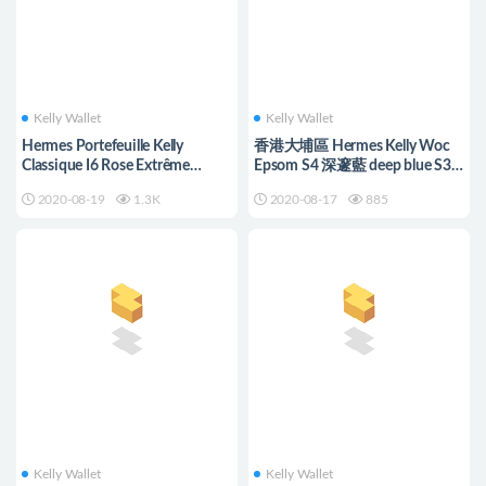
Kelly Wallet
Kelly Wallet
Hermes Portefeuille Kelly
香港大埔區 Hermes Kelly Woc
Classique I6 Rose Extrême
Epsom S4 深邃藍 deep blue S3
alligator Mississippiensis mat
心紅色
2020-08-19
1.3K
2020-08-17
885
Kelly Wallet
Kelly Wallet