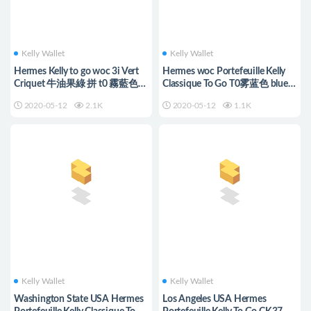
Kelly Wallet
Kelly Wallet
Hermes Kelly to go woc 3i Vert
Hermes woc Portefeuille Kelly
Criquet 牛油果綠 拼 t0 霧藍色
Classique To Go T0雾蓝色 blue
blue brume
brume
2020-05-12
2.1K
2020-05-12
1.1K
Kelly Wallet
Kelly Wallet
Washington State USA Hermes
Los Angeles USA Hermes