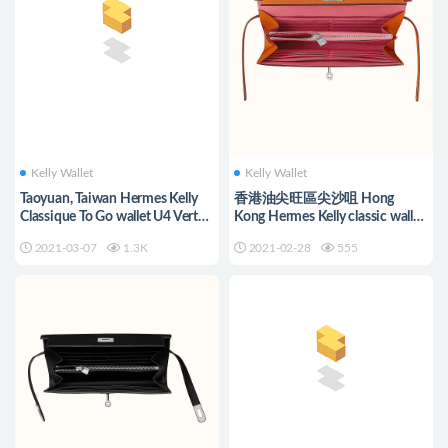
Kelly Wallet
Kelly Wallet
Taoyuan, Taiwan Hermes Kelly
香港油尖旺區尖沙咀 Hong
Classique To Go wallet U4 Vert
Kong Hermes Kelly classic wallet
Verigo 絲絨綠
Epsom
2021-03-07
1.3K
2021-02-28
555