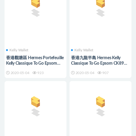
Kelly Wallet
Kelly Wallet
香港觀塘區 Hermes Portefeuille
香港九龍半島 Hermes Kelly
Kelly Classique To Go Epsom
Classique To Go Epsom CK89
CK37 Gold
black 黑色
2020-05-04
923
2020-05-04
907