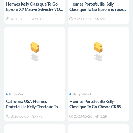
Hermes Kelly Classique To Go
Hermes Portefeuille Kelly
Epsom X9 Mauve Sylvestre 9O
Classique To Go Epsom i6 rose
jaune de naples
extreme 極致粉
2020-08-17
1.1K
2020-07-20
918
Kelly Wallet
Kelly Wallet
California USA Hermes
Hermes Portefeuille Kelly
Portefeuille Kelly Classique To
Classique To Go Chevre CK89 黑
Go Chevre CK89 Black
色 Black 銀扣
2020-05-20
978
2020-05-20
1.2K