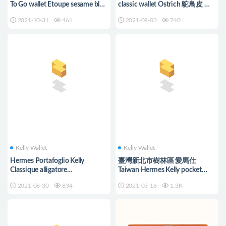
To Go wallet Etoupe sesame blue
classic wallet Ostrich 鴕鳥皮 長
indigo
款 錢包
2021-10-31
461
2021-09-03
740
Kelly Wallet
Kelly Wallet
Hermes Portafoglio Kelly
臺灣新北市樹林區 愛馬仕
Classique alligatore
Taiwan Hermes Kelly pocket
Mississippiensis liscio 长款钱包
compact wallet
2021-08-30
834
2021-03-16
1.3K