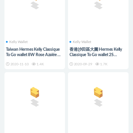
Kelly Wallet
Kelly Wallet
Taiwan Hermes Kelly Classique
香港沙田區大圍 Hermes Kelly
To Go wallet 8W Rose Azalée 新
Classique To Go wallet 2S
唇膏粉
Seasme 芝麻色
2020-11-10
1.4K
2020-09-29
1.7K