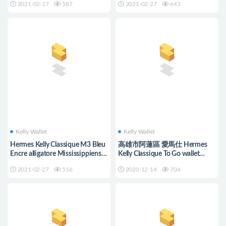
2021-02-27
587
2021-02-27
643
Kelly Wallet
Kelly Wallet
Hermes Kelly Classique M3 Bleu
高雄市阿蓮區 愛馬仕 Hermes
Encre alligatore Mississippiensis
Kelly Classique To Go wallet
liscio
Chevre 9R Lime 檸檬黃
2021-02-27
556
2020-12-14
704