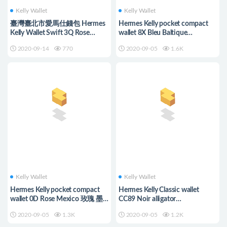
Kelly Wallet
Kelly Wallet
臺灣臺北市愛馬仕錢包 Hermes
Hermes Kelly pocket compact
Kelly Wallet Swift 3Q Rose
wallet 8X Bleu Baltique
Sakura 蕾絲邊
Mississippiensis alligator
2020-09-14
770
2020-09-05
1.6K
Kelly Wallet
Kelly Wallet
Hermes Kelly pocket compact
Hermes Kelly Classic wallet
wallet 0D Rose Mexico 玫瑰 墨
CC89 Noir alligator
西哥
Mississippiensis lissé
2020-09-05
1.3K
2020-09-05
1.2K