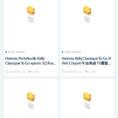
Kelly Wallet
Kelly Wallet
Hermes Portefeuille Kelly
Hermes Kelly Classique To Go 3i
Classique To Go epsom 1Q Rose
Vert Criquet 牛油果綠 T0霧藍色
Confetti
blue brume
2020-05-20
1.1K
2020-05-12
1.2K