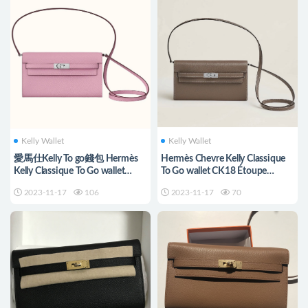
Kelly Wallet
Kelly Wallet
愛馬仕Kelly To go錢包 Hermès
Hermès Chevre Kelly Classique
Kelly Classique To Go wallet
To Go wallet CK18 Étoupe
Mauve Sylvestre Epsom
Chevre Mysore
2023-11-17
106
2023-11-17
70