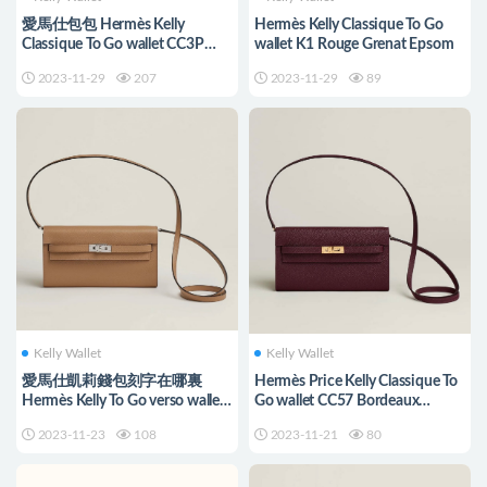
愛馬仕包包 Hermès Kelly
Hermès Kelly Classique To Go
Classique To Go wallet CC3P
wallet K1 Rouge Grenat Epsom
Bleu Atoll Epsom
2023-11-29
207
2023-11-29
89
Kelly Wallet
Kelly Wallet
愛馬仕凱莉錢包刻字在哪裏
Hermès Price Kelly Classique To
Hermès Kelly To Go verso wallet
Go wallet CC57 Bordeaux
Chaï/Mauve Sylvestre
Epsom
2023-11-23
108
2023-11-21
80