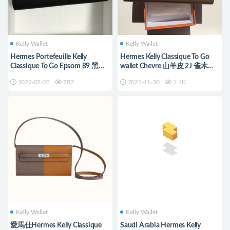
Kelly Wallet
Kelly Wallet
Hermes Portefeuille Kelly
Hermes Kelly Classique To Go
Classique To Go Epsom 89 黑色
wallet Chevre 山羊皮 2J 雀木色
全手工蜜蠟線縫製
Quebracho
2022-02-28
787
2021-11-30
1.1K
Kelly Wallet
Kelly Wallet
愛馬仕Hermes Kelly Classique
Saudi Arabia Hermes Kelly