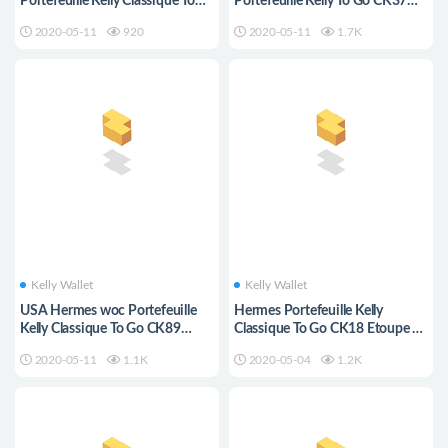
Portefeuille Kelly Classique To
Portefeuille Kelly To Go CK37
Go CK18 Etoupe
Gold
2020-05-11
920
2020-05-11
1.7K
Kelly Wallet
Kelly Wallet
USA Hermes woc Portefeuille
Hermes Portefeuille Kelly
Kelly Classique To Go CK89
Classique To Go CK18 Etoupe 大
black
象灰
2020-05-11
1.1K
2020-05-04
1.2K