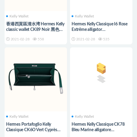
Kelly Wallet
Kelly Wallet
香港西貢區清水湾 Hermes Kelly
Hermes Kelly Classique I6 Rose
classic wallet CK89 Noir 黑色
Extrême alligator
Epsom
Mississippiensis
2021-02-28
558
2021-02-28
535
Kelly Wallet
Kelly Wallet
Hermes Portafoglio Kelly
Hermes Kelly Classique CK78
Classique CK6O Vert Cyprès
Bleu Marine alligatore
Epsom
Mississippiensis liscio