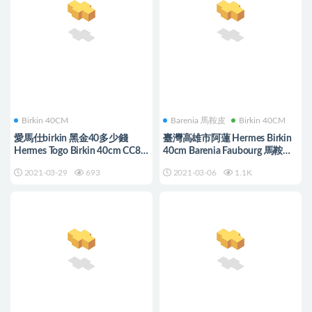
Birkin 40CM
Barenia 馬鞍皮
Birkin 40CM
愛馬仕birkin 黑金40多少錢
臺灣高雄市阿蓮 Hermes Birkin
Hermes Togo Birkin 40cm CC89
40cm Barenia Faubourg 馬鞍皮
Noir Gold Hardware
CC34 Fauve
2021-03-29
693
2021-03-06
1.1K