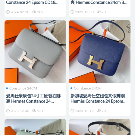
Constance 24 Epsom CD18
裏 Hermes Constance 24cm Box
Etoupe 大象灰玫瑰金扣
calf 57 波爾多酒紅
2024-02-20
109
2023-12-30
70
Constance 24CM
Constance 24CM
愛馬仕康康包24寸工匠號在哪
新加坡愛馬仕空姐包真假辨別
裏 Hermes Constance 24
Hermès Constance 24 Epsom
Evercolor 4Z Girls Mouette 海鷗
Blue Sapphire
2023-12-30
121
2023-12-19
78
灰