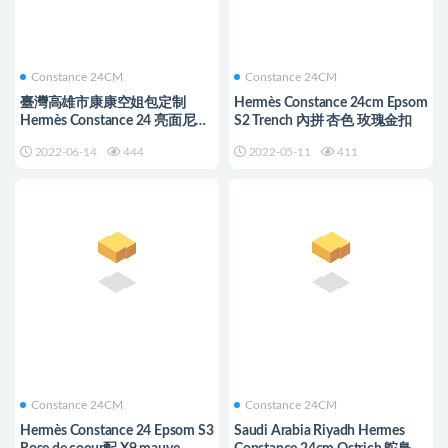
Constance 24CM
Constance 24CM
臺灣高雄市康康空姐包定制
Hermès Constance 24cm Epsom
Hermès Constance 24 亮面尼羅
S2 Trench 內拼 杏色 玫瑰金扣
鱷魚黑色銀扣
2022-06-14
444
2022-05-11
411
Constance 24CM
Constance 24CM
Hermès Constance 24 Epsom S3
Saudi Arabia Riyadh Hermes