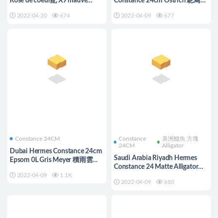
Rose de coeur配 X9 mauve
Constance 24cm Ostrich 鴕鳥皮
sylvestre 琺瑯扣
6H Olive green 橄欖綠
2022-04-20
674
2022-04-09
677
Constance 24CM
Constance
美洲鱷魚 方塊
24CM
Alligator
Dubai Hermes Constance 24cm
Saudi Arabia Riyadh Hermes
Epsom 0L Gris Meyer 積雨雲灰
Constance 24 Matte Alligator
金扣 全手工蜜蠟線縫製
2022-04-09
1.1K
Crocodile 9G Améthyste
2022-04-09
680