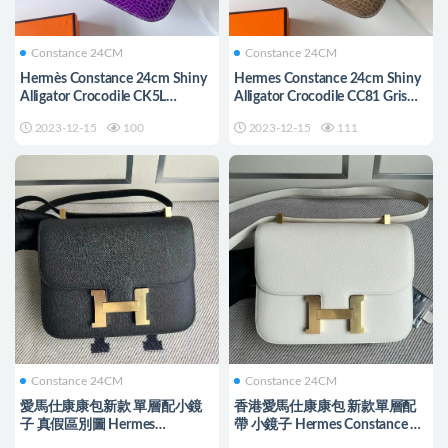
Constance 24CM
Constance 24CM
Hermès Constance 24cm Shiny
Hermes Constance 24cm Shiny
Alligator Crocodile CK5L
Alligator Crocodile CC81 Gris
ultraviolet
Tourterelle
2023-12-15
100
2023-12-15
111
Constance 24CM
Constance 24CM
愛馬仕康康包新款 單層配小鏡
香港愛馬仕康康包 新款單層配
子 真假區別圖 Hermes
帶 小鏡子 Hermes Constance 24
Constance 24 Epsom Noir黑色
Epsom Craie 奶昔白 金扣