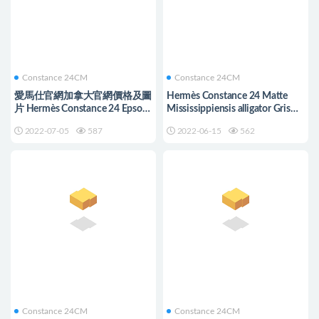
Constance 24CM
Constance 24CM
愛馬仕官網加拿大官網價格及圖
Hermès Constance 24 Matte
片 Hermès Constance 24 Epsom
Mississippiensis alligator Gris
Craie 玫瑰金扣
Perle Bougainvillier
2022-07-05
587
2022-06-15
562
Constance 24CM
Constance 24CM