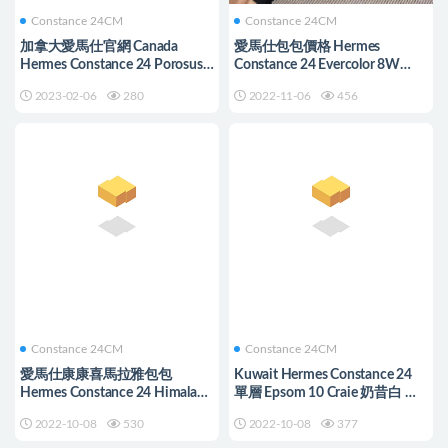
Constance 24CM
Constance 24CM
加拿大愛馬仕官網 Canada
愛馬仕包包價格 Hermes
Hermes Constance 24 Porosus
Constance 24 Evercolor 8W
Crocodile Fuschia Pink
Rose Azalee 新唇膏粉銀扣
2023-02-06
280
2022-11-06
456
Constance 24CM
Constance 24CM
愛馬仕康康喜馬拉雅包包
Kuwait Hermes Constance 24
Hermes Constance 24 Himalaya
單層 Epsom 10 Craie 奶昔白 銀
Niloticus Crocodile
扣 全手工縫製
2022-10-08
530
2022-10-08
377