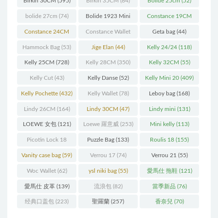
Birkin 30CM
(595)
Birkin 35CM
(84)
Bolide 25cm
(52)
bolide 27cm
(74)
Bolide 1923 Mini
Constance 19CM
(93)
(571)
Constance 24CM
Constance Wallet
Geta bag
(44)
(216)
(60)
Hammock Bag
(53)
Jige Elan
(44)
Kelly 24/24
(118)
Kelly 25CM
(728)
Kelly 28CM
(350)
Kelly 32CM
(55)
Kelly Cut
(43)
Kelly Danse
(52)
Kelly Mini 20
(409)
Kelly Pochette
(432)
Kelly Wallet
(78)
Leboy bag
(168)
Lindy 26CM
(164)
Lindy 30CM
(47)
Lindy mini
(131)
LOEWE 女包
(121)
Loewe 羅意威
(253)
Mini kelly
(113)
Picotin Lock 18
Puzzle Bag
(133)
Roulis 18
(155)
(202)
Vanity case bag
(59)
Verrou 17
(74)
Verrou 21
(55)
Woc Wallet
(62)
ysl niki bag
(55)
愛馬仕 拖鞋
(121)
愛馬仕 皮革
(139)
流浪包
(82)
當季新品
(76)
经典口盖包
(223)
聖羅蘭
(257)
香奈兒
(70)