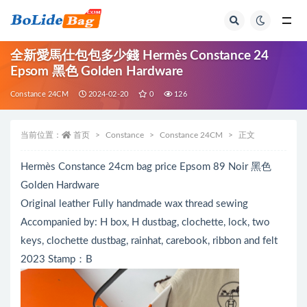
全部
全新愛馬仕包包多少錢 Hermès Constance 24
Epsom 黑色 Golden Hardware
Constance 24CM
2024-02-20
0
126
当前位置：
首页
Constance
Constance 24CM
正文
Hermès Constance 24cm bag price Epsom 89 Noir 黑色
Golden Hardware
Original leather Fully handmade wax thread sewing
Accompanied by: H box, H dustbag, clochette, lock, two
keys, clochette dustbag, rainhat, carebook, ribbon and felt
2023 Stamp：B