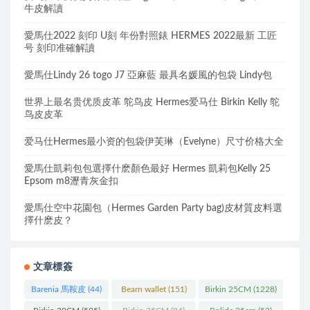
牛皮解讀
愛馬仕2022 刻印 U刻 年份對照錶 HERMES 2022最新 工匠
号 刻印准確解讀
愛馬仕Lindy 26 togo J7 亞麻藍 最具名媛風的包袋 Lindy包
世界上最名贵优质皮革 鸵鸟皮 Hermes爱马仕 Birkin Kelly 鸵
鸟皮皮革
爱马仕Hermes最小资的包袋伊芙琳（Evelyne）尺寸价格大全
愛馬仕凱莉包包選擇什麽顏色最好 Hermes 凱莉包Kelly 25
Epsom m8瀝青灰金扣
愛馬仕空中花園包（Hermes Garden Party bag)皮材質皮料選
擇什麽皮？
文章標簽
Barenia 馬鞍皮
(44)
Bearn wallet
(151)
Birkin 25CM
(1228)