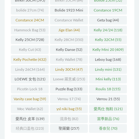
Birkin 30CM
(595)
Birkin 35CM
(84)
Bolide 25cm
(52)
bolide 27cm
(74)
Bolide 1923 Mini
Constance 19CM
(93)
(571)
Constance 24CM
Constance Wallet
Geta bag
(44)
(216)
(60)
Hammock Bag
(53)
Jige Elan
(44)
Kelly 24/24
(118)
Kelly 25CM
(728)
Kelly 28CM
(350)
Kelly 32CM
(55)
Kelly Cut
(43)
Kelly Danse
(52)
Kelly Mini 20
(409)
Kelly Pochette
(432)
Kelly Wallet
(78)
Leboy bag
(168)
Lindy 26CM
(164)
Lindy 30CM
(47)
Lindy mini
(131)
LOEWE 女包
(121)
Loewe 羅意威
(253)
Mini kelly
(113)
Picotin Lock 18
Puzzle Bag
(133)
Roulis 18
(155)
(202)
Vanity case bag
(59)
Verrou 17
(74)
Verrou 21
(55)
Woc Wallet
(62)
ysl niki bag
(55)
愛馬仕 拖鞋
(121)
愛馬仕 皮革
(139)
流浪包
(82)
當季新品
(76)
经典口盖包
(223)
聖羅蘭
(257)
香奈兒
(70)