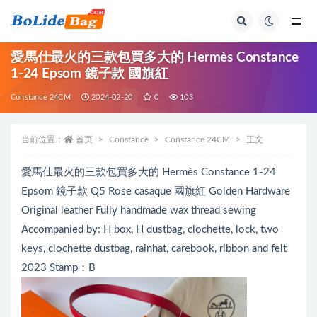
全部
愛馬仕最火的三款包買多大的 Hermès Constance
1-24 Epsom 鏡子款 國旗紅
Constance 24CM
2024-02-20
0
103
当前位置：
首页
Constance
Constance 24CM
正文
愛馬仕最火的三款包買多大的 Hermès Constance 1-24
Epsom 鏡子款 Q5 Rose casaque 國旗紅 Golden Hardware
Original leather Fully handmade wax thread sewing
Accompanied by: H box, H dustbag, clochette, lock, two
keys, clochette dustbag, rainhat, carebook, ribbon and felt
2023 Stamp：B