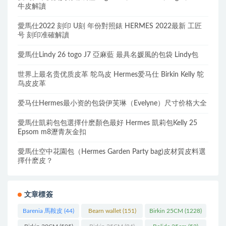
牛皮解讀
愛馬仕2022 刻印 U刻 年份對照錶 HERMES 2022最新 工匠
号 刻印准確解讀
愛馬仕Lindy 26 togo J7 亞麻藍 最具名媛風的包袋 Lindy包
世界上最名贵优质皮革 鸵鸟皮 Hermes爱马仕 Birkin Kelly 鸵
鸟皮皮革
爱马仕Hermes最小资的包袋伊芙琳（Evelyne）尺寸价格大全
愛馬仕凱莉包包選擇什麽顏色最好 Hermes 凱莉包Kelly 25
Epsom m8瀝青灰金扣
愛馬仕空中花園包（Hermes Garden Party bag)皮材質皮料選
擇什麽皮？
文章標簽
Barenia 馬鞍皮
(44)
Bearn wallet
(151)
Birkin 25CM
(1228)