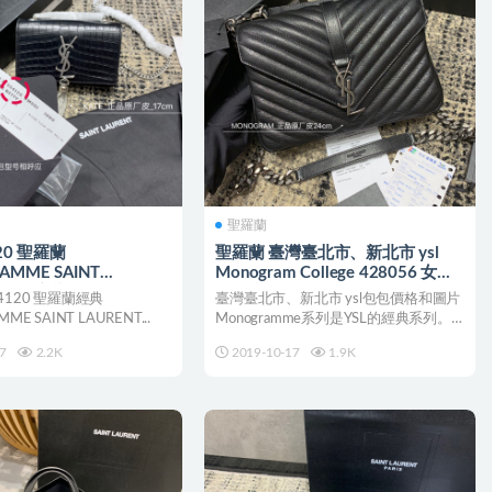
聖羅蘭
120 聖羅蘭
聖羅蘭 臺灣臺北市、新北市 ysl
AMME SAINT
Monogram College 428056 女包
NT 小號流蘇鱷魚壓紋真皮
價格和圖片
 354120 聖羅蘭經典
臺灣臺北市、新北市 ysl包包價格和圖片
E SAINT LAURENT...
Monogramme系列是YSL的經典系列。
SAI...
7
2.2K
2019-10-17
1.9K