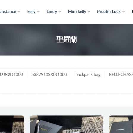
onstance
kelly
Lindy
Mini kelly
Picotin Lock
蘭
聖羅蘭
5LUR2D1000
5387910SX0J1000
backpack bag
BELLECHASS