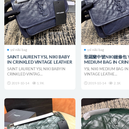
ysl niki bag
ysl niki bag
SAINT LAURENT YSL NIKI BABY
聖羅蘭中號NIKI鏈條包 YS
IN CRINKLED VINTAGE LEATHER
MEDIUM BAG IN CRI
VINTAGE LEATHER
SAINT LAURENT YSL NIKI BABY IN
YSL NIKI MEDIUM BAG IN
CRINKLED VINTAG...
VINTAGE LEATHE...
2019-10-14
1.9K
2019-10-14
2.1K