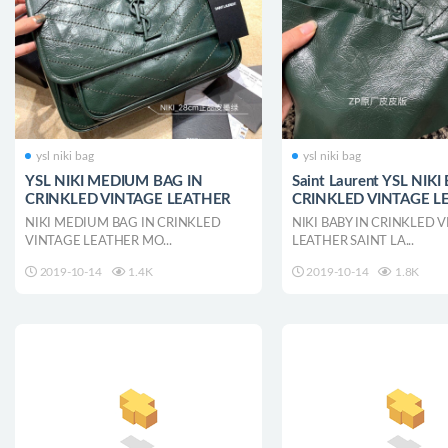
ysl niki bag
ysl niki bag
YSL NIKI MEDIUM BAG IN
Saint Laurent YSL NIKI
CRINKLED VINTAGE LEATHER
CRINKLED VINTAGE L
NIKI MEDIUM BAG IN CRINKLED
NIKI BABY IN CRINKLED 
VINTAGE LEATHER MO...
LEATHER SAINT LA...
2019-10-14
1.4K
2019-10-14
1.8K