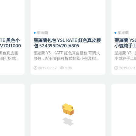
聖羅蘭
聖羅蘭
TE 黑色小
聖羅蘭包包 YSL KATE 紅色真皮腰
聖羅蘭 YSL
70J1000
包 534395DV70J6805
小號純手工
E 黑色真皮腰
聖羅蘭 YSL KATE 紅色真皮腰包 可調式
聖羅蘭 YSL 
壹個可拆式口
腰包，配有壹個可拆式翻蓋小包及聯結
小號純手工編
YSL 標...
性...
2019-02-17
1.8K
2019-02-1