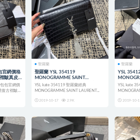
聖羅蘭
聖羅蘭
包官網價格
聖羅蘭 YSL 354119
YSL 354
復古褶皺真皮
MONOGRAMME SAINT
MONOGR
LAURENT 中號流蘇鱷魚紋手袋
LAURE
蘭包包官網價
YSL kate 354119 聖羅蘭經典
YSL kate
手袋
 中號復古褶皺真
MONOGRAMME SAINT LAURENT...
MONOGRAMM
2019-10-17
2.9K
2019-10-1