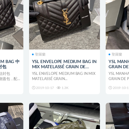
聖羅蘭
聖羅蘭
UM BAG 中
YSL ENVELOPE MEDIUM BAG IN
YSL MAN
封包
MIX MATELASSÉ GRAIN DE
GRAIN D
POUDRE EMBOSSED LEATHER
LEATHER
革信封包
YSL ENVELOPE MEDIUM BAG IN MIX
YSL MANHA
正面翻蓋包，配
MATELASSÉ GRAIN...
GRAIN DE 
2019-10-17
1.3K
2019-10-1