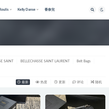
Roulis
Kelly Danse
香奈兒
E SAINT
BELLECHASSE SAINT LAURENT
Belt Bags
最新
热度
更新
评论
随机