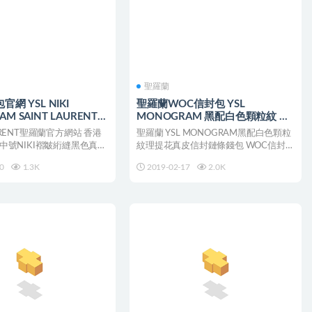
聖羅蘭
官網 YSL NIKI
聖羅蘭WOC信封包 YSL
M SAINT LAURENT鏈
MONOGRAM 黑配白色顆粒紋 鏈
皮料大全
條錢包
AURENT聖羅蘭官方網站 香港
聖羅蘭 YSL MONOGRAM黑配白色顆粒
網 中號NIKI褶皺絎縫黑色真皮
紋理提花真皮信封鏈條錢包 WOC信封包
經典SA...
0
1.3K
2019-02-17
2.0K