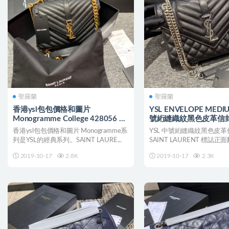
聖羅蘭
聖羅蘭
香港ysl包包價格和圖片
YSL ENVELOPE MEDI
Monogramme College 428056 女
號絎縫織紋黑色皮革信
士單肩包
香港ysl包包價格和圖片 Monogramme系
YSL 中號絎縫織紋黑色皮
列是YSL的經典系列。SAINT LAURE...
SAINT LAURENT 標誌
有金屬聯結...
2019-10-17
2.8K
2019-10-17
2.3K