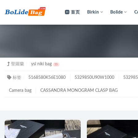
首页
Birkin
Bolide
C
聖羅
聖羅蘭
ysl niki bag
55
标签
5168580K56E1080
5329850U90W1000
53298
Camera bag
CASSANDRA MONOGRAM CLASP BAG