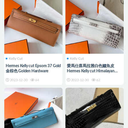
Kelly Cut
Kelly Cut
Hermes Kelly cut Epsom 37 Gold
愛馬仕喜馬拉雅白色鱷魚皮
金棕色 Golden Hardware
Hermes Kelly cut Himalayan
Silver Hardware
2023-12-30
64
2023-12-30
62