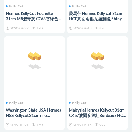
Kelly Cut
Kelly Cut
Hermes Kelly Cut Pochette
愛馬仕 Hermes Kelly cut 31cm
31cm M8瀝青灰 CC63杏綠色
HCP亮面兩點 尼羅鱷魚 Shiny
X9锦葵紫
nilo crocodile
2020-02-27
1.6K
2020-02-13
878
Kelly Cut
Kelly Cut
Washington State USA Hermes
Malaysia Hermes Kellycut 31cm
HSS Kellycut 31cm nilo
CK57波爾多酒紅Bordeaux HCP
crocodile
亮面倒V澳洲灣鱷
2019-10-21
1.5K
2019-05-15
927