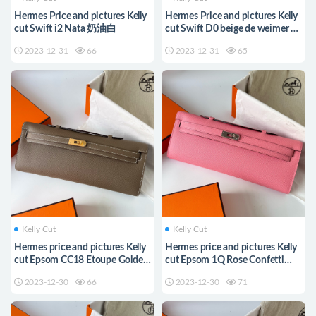
Hermes Price and pictures Kelly
Hermes Price and pictures Kelly
cut Swift i2 Nata 奶油白
cut Swift D0 beige de weimer 威
犬馬米色
2023-12-31
66
2023-12-31
65
Kelly Cut
Kelly Cut
Hermes price and pictures Kelly
Hermes price and pictures Kelly
cut Epsom CC18 Etoupe Golden
cut Epsom 1Q Rose Confetti
Hardware
Silver Hardware
2023-12-30
66
2023-12-30
71