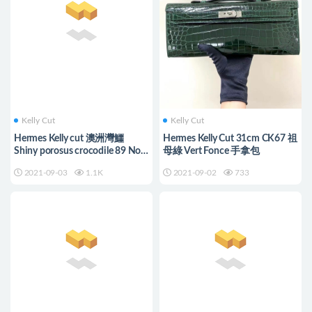
Kelly Cut
Kelly Cut
Hermes Kelly cut 澳洲灣鱷
Hermes Kelly Cut 31cm CK67 祖
Shiny porosus crocodile 89 Noir
母綠 Vert Fonce 手拿包
黑色 鉆扣
2021-09-03
1.1K
2021-09-02
733