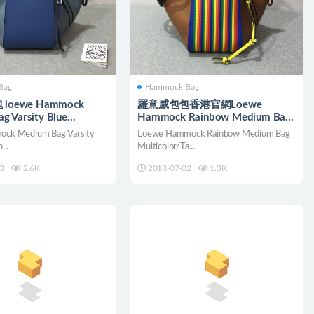
Bag
Hammock Bag
oewe Hammock
羅意威包包香港官網Loewe
g Varsity Blue
Hammock Rainbow Medium Bag
Multicolor/Tan
ock Medium Bag Varsity
Loewe Hammock Rainbow Medium Bag
...
Multicolor/Ta...
3
2.6K
2018-07-02
1.3K