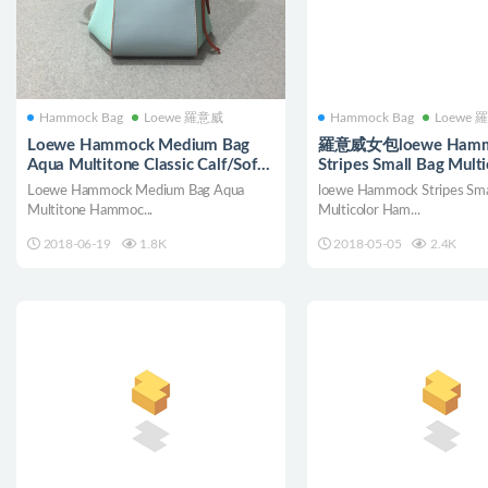
Hammock Bag
Loewe 羅意威
Hammock Bag
Loewe 
Loewe Hammock Medium Bag
羅意威女包loewe Hamm
Aqua Multitone Classic Calf/Soft
Stripes Small Bag Multi
Grained Calf
canvas/classic calf
Loewe Hammock Medium Bag Aqua
loewe Hammock Stripes Sma
Multitone Hammoc...
Multicolor Ham...
2018-06-19
1.8K
2018-05-05
2.4K