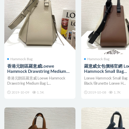
Hammock Bag
Hammock Bag
香港元朗區羅意威Loewe
羅意威女包價格官網 Lo
Hammock Drawstring Medium
Hammock Small Bag
Bag Light Oat
Black/Brunette
香港元朗區羅意威 Loewe Hammock
Loewe Hammock Small Bag
Drawstring Medium Bag L...
Black/Brunette Loewe H...
2019-10-09
1.5K
2019-10-08
1.7K