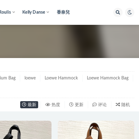
Roulis
Kelly Danse
香奈兒
ium Bag
loewe
Loewe Hammock
Loewe Hammock Bag
最新
热度
更新
评论
随机