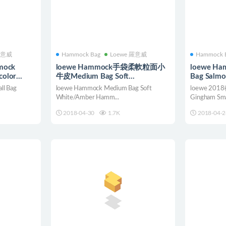
羅意威
Hammock Bag
Loewe 羅意威
Hammock 
ock
loewe Hammock手袋柔軟粒面小
loewe Hammock Gingham Small
color
牛皮Medium Bag Soft
Bag Salmo
White/Amber
ll Bag
loewe Hammock Medium Bag Soft
loewe 20
White/Amber Hamm...
Gingham Smal
2018-04-30
1.7K
2018-04-2