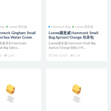
Bag
Loewe 羅意威
Hammock Bag
Loewe 羅意威
Loewe羅意威 Hammock Small
n/Sea-Water Green
Bag Apricot/Orange 吊床包
18春夏系列 Hammock
Loewe羅意威 Hammock Small Bag
l Bag Salmo...
Apricot/Orange 顆粒小牛...
6
2.1K
2017-12-05
2.1K