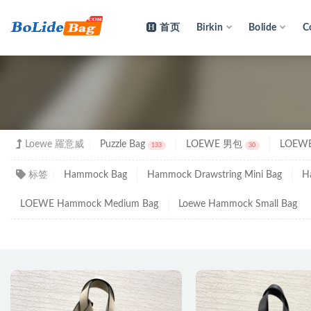
首页
Birkin
Bolide
C
全部
Loewe 羅意威
Puzzle Bag
LOEWE 男包
LOEW
133
30
标签
Hammock Bag
Hammock Drawstring Mini Bag
H
LOEWE Hammock Medium Bag
Loewe Hammock Small Bag