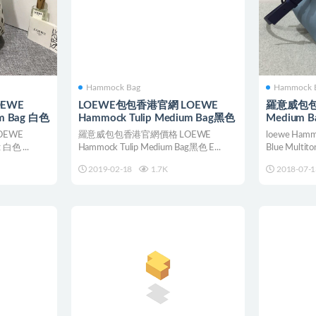
Hammock Bag
Hammock 
EWE
LOEWE包包香港官網 LOEWE
羅意威包包 l
um Bag 白色
Hammock Tulip Medium Bag黑色
Medium Ba
Multitone
EWE
羅意威包包香港官網價格 LOEWE
loewe Hamm
 白色 ...
Hammock Tulip Medium Bag黑色 E...
Blue Multiton
2019-02-18
1.7K
2018-07-1