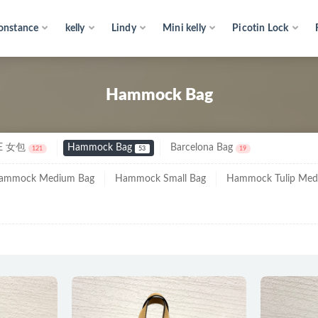
onstance
kelly
Lindy
Mini kelly
Picotin Lock
Hammock Bag
E 女包
Hammock Bag
Barcelona Bag
121
53
19
ammock Medium Bag
Hammock Small Bag
Hammock Tulip Med