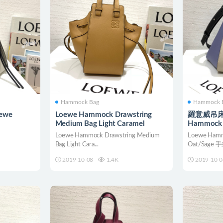
Hammock Bag
Hammock 
ewe
Loewe Hammock Drawstring
羅意威吊床
Medium Bag Light Caramel
Hammock S
Oat/Sage
Loewe Hammock Drawstring Medium
Loewe Hammo
Bag Light Cara...
Oat/Sage
2019-10-08
1.4K
2019-10-0