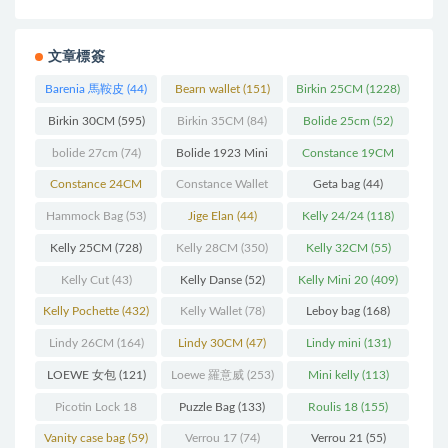
文章標簽
Barenia 馬鞍皮
(44)
Bearn wallet
(151)
Birkin 25CM
(1228)
Birkin 30CM
(595)
Birkin 35CM
(84)
Bolide 25cm
(52)
bolide 27cm
(74)
Bolide 1923 Mini
Constance 19CM
(93)
(571)
Constance 24CM
Constance Wallet
Geta bag
(44)
(216)
(60)
Hammock Bag
(53)
Jige Elan
(44)
Kelly 24/24
(118)
Kelly 25CM
(728)
Kelly 28CM
(350)
Kelly 32CM
(55)
Kelly Cut
(43)
Kelly Danse
(52)
Kelly Mini 20
(409)
Kelly Pochette
(432)
Kelly Wallet
(78)
Leboy bag
(168)
Lindy 26CM
(164)
Lindy 30CM
(47)
Lindy mini
(131)
LOEWE 女包
(121)
Loewe 羅意威
(253)
Mini kelly
(113)
Picotin Lock 18
Puzzle Bag
(133)
Roulis 18
(155)
(202)
Vanity case bag
(59)
Verrou 17
(74)
Verrou 21
(55)