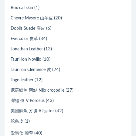
(1)
Box calfskin
(20)
Chevre Mysore 山羊皮
(6)
Doblis Suede 麂皮
(34)
Evercolor 皮革
(13)
Jonathan Leather
(10)
Taurillion Novillo
(24)
Taurillon Clemence 皮
(12)
Togo leather
(27)
尼羅鱷魚 兩點 Nilo crocodile
(43)
灣鱷 倒 V Porosus
(42)
美洲鱷魚 方塊 Alligator
(1)
鴕鳥皮
(40)
愛馬仕 腰帶