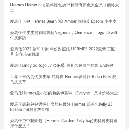
Hermes Halzan bag 最年輕包袋15种所有顏色大全尺寸價格大
全
愛馬仕卡包 Hermes Bearn 9D Amber 琥珀黃 Epsom 小牛皮
愛馬仕牛皮皮質有哪幾種Negonda，Clemence，Togo，Swift
牛皮解讀
愛馬仕2022 刻印 U刻 年份對照錶 HERMES 2022最新 工匠
号 刻印准確解讀
愛馬仕Lindy 26 togo J7 亞麻藍 最具名媛風的包袋 Lindy包
世界上最名贵优质皮革 鸵鸟皮 Hermes爱马仕 Birkin Kelly 鸵
鸟皮皮革
爱马仕Hermes最小资的包袋伊芙琳（Evelyne）尺寸价格大全
愛馬仕凱莉包包選擇什麽顏色最好 Hermes 凱莉包Kelly 25
Epsom m8瀝青灰金扣
愛馬仕空中花園包（Hermes Garden Party bag)皮材質皮料選
擇什麽皮？