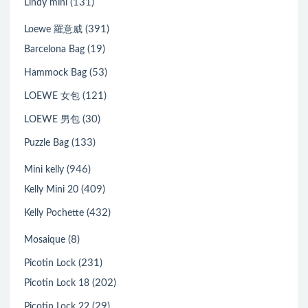
(131)
Lindy mini
(391)
Loewe 羅意威
(19)
Barcelona Bag
(53)
Hammock Bag
(121)
LOEWE 女包
(30)
LOEWE 男包
(133)
Puzzle Bag
(946)
Mini kelly
(409)
Kelly Mini 20
(432)
Kelly Pochette
(8)
Mosaique
(231)
Picotin Lock
(202)
Picotin Lock 18
(29)
Picotin Lock 22