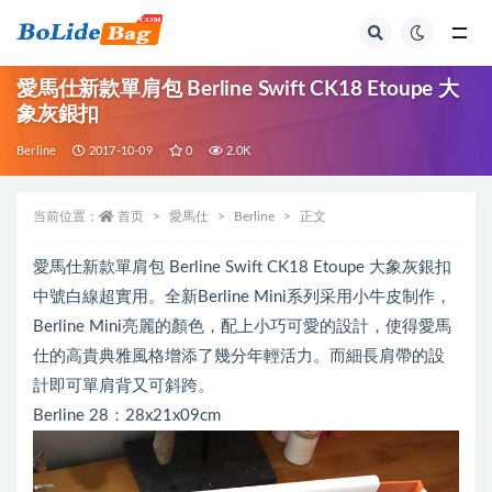
全部
愛馬仕新款單肩包 Berline Swift CK18 Etoupe 大
象灰銀扣
Berline
2017-10-09
0
2.0K
当前位置：
首页
愛馬仕
Berline
正文
愛馬仕新款單肩包 Berline Swift CK18 Etoupe 大象灰銀扣
中號白線超實用。全新Berline Mini系列采用小牛皮制作，
Berline Mini亮麗的顏色，配上小巧可愛的設計，使得愛馬
仕的高貴典雅風格增添了幾分年輕活力。而細長肩帶的設
計即可單肩背又可斜跨。
Berline 28：28x21x09cm