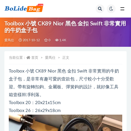
全部
Toolbox 小號 CK89 Nior 黑色 金扣 Swift 非常實用
的牛奶盒子包
愛馬仕
2017-10-12
0
1.4K
当前位置：
首页
愛馬仕
正文
Toolbox 小號 CK89 Nior 黑色 金扣 Swift 非常實用的牛奶
盒子包，是非常有趣可愛的壹款包，尺寸較小十分受歡
迎。帶有旋轉扣鉤、金屬板、彈簧鉤的設計，就好像工具
箱壹樣幹凈利落。
Toolbox 20：20x21x15cm
Toolbox 26：26x29x18cm