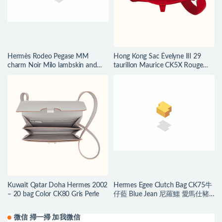
Hermès Rodeo Pegase MM
Hong Kong Sac Évelyne III 29
charm Noir Milo lambskin and
taurillon Maurice CK5X Rouge
Swift calfskin
Piment
Kuwait Qatar Doha Hermes 2002
Hermes Egee Clutch Bag CK75牛
– 20 bag Color CK80 Gris Perle
仔藍 Blue Jean 尼羅鱷 愛馬仕豬
鼻子手包
微信 掃一掃 加我微信