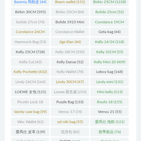
Barenia 馬鞍皮
(44)
Bearn wallet
(151)
Birkin 25CM
(1228)
Birkin 30CM
(595)
Birkin 35CM
(84)
Bolide 25cm
(52)
bolide 27cm
(74)
Bolide 1923 Mini
Constance 19CM
(93)
(571)
Constance 24CM
Constance Wallet
Geta bag
(44)
(216)
(60)
Hammock Bag
(53)
Jige Elan
(44)
Kelly 24/24
(118)
Kelly 25CM
(728)
Kelly 28CM
(350)
Kelly 32CM
(55)
Kelly Cut
(43)
Kelly Danse
(52)
Kelly Mini 20
(409)
Kelly Pochette
(432)
Kelly Wallet
(78)
Leboy bag
(168)
Lindy 26CM
(164)
Lindy 30CM
(47)
Lindy mini
(131)
LOEWE 女包
(121)
Loewe 羅意威
(253)
Mini kelly
(113)
Picotin Lock 18
Puzzle Bag
(133)
Roulis 18
(155)
(202)
Vanity case bag
(59)
Verrou 17
(74)
Verrou 21
(55)
Woc Wallet
(62)
ysl niki bag
(55)
愛馬仕 拖鞋
(121)
愛馬仕 皮革
(139)
流浪包
(82)
當季新品
(76)