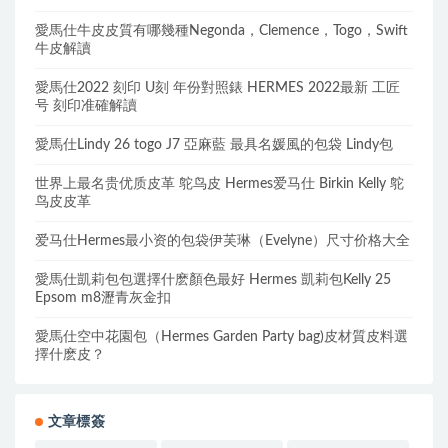
愛馬仕牛皮皮質有哪幾種Negonda，Clemence，Togo，Swift
牛皮解讀
愛馬仕2022 刻印 U刻 年份對照錶 HERMES 2022最新 工匠
号 刻印准確解讀
愛馬仕Lindy 26 togo J7 亞麻藍 最具名媛風的包袋 Lindy包
世界上最名贵优质皮革 鸵鸟皮 Hermes爱马仕 Birkin Kelly 鸵
鸟皮皮革
爱马仕Hermes最小资的包袋伊芙琳（Evelyne）尺寸价格大全
愛馬仕凱莉包包選擇什麽顏色最好 Hermes 凱莉包Kelly 25
Epsom m8瀝青灰金扣
愛馬仕空中花園包（Hermes Garden Party bag)皮材質皮料選
擇什麽皮？
文章標簽