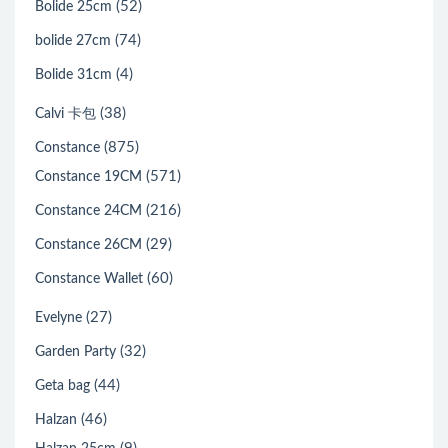
(52)
Bolide 25cm
(74)
bolide 27cm
(4)
Bolide 31cm
(38)
Calvi 卡包
(875)
Constance
(571)
Constance 19CM
(216)
Constance 24CM
(29)
Constance 26CM
(60)
Constance Wallet
(27)
Evelyne
(32)
Garden Party
(44)
Geta bag
(46)
Halzan