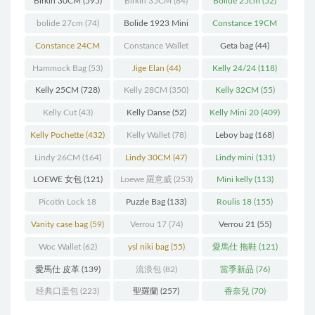
Birkin 30CM
(595)
Birkin 35CM
(84)
Bolide 25cm
(52)
bolide 27cm
(74)
Bolide 1923 Mini
Constance 19CM
(93)
(571)
Constance 24CM
Constance Wallet
Geta bag
(44)
(216)
(60)
Hammock Bag
(53)
Jige Elan
(44)
Kelly 24/24
(118)
Kelly 25CM
(728)
Kelly 28CM
(350)
Kelly 32CM
(55)
Kelly Cut
(43)
Kelly Danse
(52)
Kelly Mini 20
(409)
Kelly Pochette
(432)
Kelly Wallet
(78)
Leboy bag
(168)
Lindy 26CM
(164)
Lindy 30CM
(47)
Lindy mini
(131)
LOEWE 女包
(121)
Loewe 羅意威
(253)
Mini kelly
(113)
Picotin Lock 18
Puzzle Bag
(133)
Roulis 18
(155)
(202)
Vanity case bag
(59)
Verrou 17
(74)
Verrou 21
(55)
Woc Wallet
(62)
ysl niki bag
(55)
愛馬仕 拖鞋
(121)
愛馬仕 皮革
(139)
流浪包
(82)
當季新品
(76)
经典口盖包
(223)
聖羅蘭
(257)
香奈兒
(70)