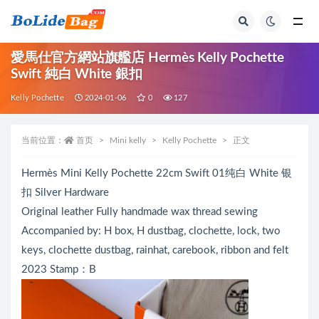
全部
愛馬仕官方網站旗艦店 Hermès Kelly Pochette
Swift 純白 White 銀扣
Kelly Pochette
2024-01-06
0
127
当前位置：
首页
Mini kelly
Kelly Pochette
正文
Hermès Mini Kelly Pochette 22cm Swift 01纯白 White 银
扣 Silver Hardware
Original leather Fully handmade wax thread sewing
Accompanied by: H box, H dustbag, clochette, lock, two
keys, clochette dustbag, rainhat, carebook, ribbon and felt
2023 Stamp：B