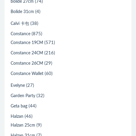
(74)
bolide 27cm
(4)
Bolide 31cm
(38)
Calvi 卡包
(875)
Constance
(571)
Constance 19CM
(216)
Constance 24CM
(29)
Constance 26CM
(60)
Constance Wallet
(27)
Evelyne
(32)
Garden Party
(44)
Geta bag
(46)
Halzan
(9)
Halzan 25cm
(7)
Halzan 31cm