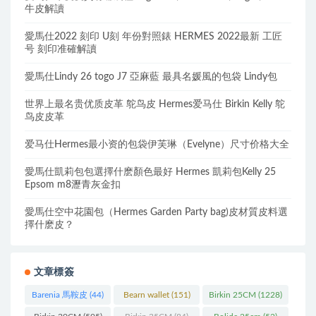
牛皮解讀
愛馬仕2022 刻印 U刻 年份對照錶 HERMES 2022最新 工匠
号 刻印准確解讀
愛馬仕Lindy 26 togo J7 亞麻藍 最具名媛風的包袋 Lindy包
世界上最名贵优质皮革 鸵鸟皮 Hermes爱马仕 Birkin Kelly 鸵
鸟皮皮革
爱马仕Hermes最小资的包袋伊芙琳（Evelyne）尺寸价格大全
愛馬仕凱莉包包選擇什麽顏色最好 Hermes 凱莉包Kelly 25
Epsom m8瀝青灰金扣
愛馬仕空中花園包（Hermes Garden Party bag)皮材質皮料選
擇什麽皮？
文章標簽
Barenia 馬鞍皮
(44)
Bearn wallet
(151)
Birkin 25CM
(1228)