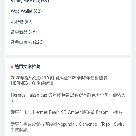
(59)
Vanity case bag
(62)
Woc Wallet
(82)
流浪包
(76)
當季新品
(223)
经典口盖包
熱門文章推薦
2020年愛馬仕刻印 Y刻 愛馬仕2020刻印年份對照表
HERMES刻印準確解讀
Hermes Halzan bag 最年輕包袋15种所有顏色大全尺寸價格大
全
愛馬仕卡包 Hermes Bearn 9D Amber 琥珀黃 Epsom 小牛皮
愛馬仕牛皮皮質有哪幾種Negonda，Clemence，Togo，Swift
牛皮解讀