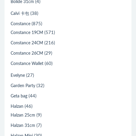
(4)
Bolide 31cm
(38)
Calvi 卡包
(875)
Constance
(571)
Constance 19CM
(216)
Constance 24CM
(29)
Constance 26CM
(60)
Constance Wallet
(27)
Evelyne
(32)
Garden Party
(44)
Geta bag
(46)
Halzan
(9)
Halzan 25cm
(7)
Halzan 31cm
(30)
Halzan Mini