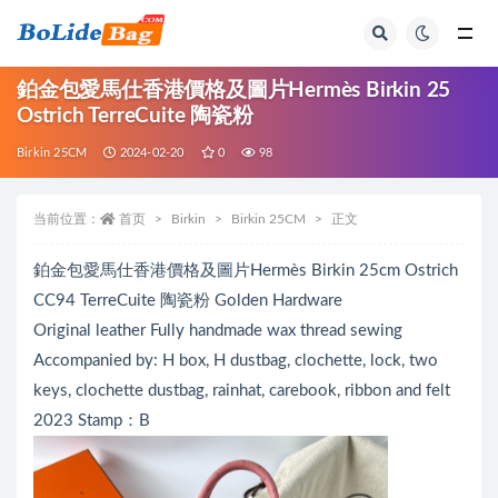
全部
鉑金包愛馬仕香港價格及圖片Hermès Birkin 25
Ostrich TerreCuite 陶瓷粉
Birkin 25CM
2024-02-20
0
98
当前位置：
首页
Birkin
Birkin 25CM
正文
鉑金包愛馬仕香港價格及圖片Hermès Birkin 25cm Ostrich
CC94 TerreCuite 陶瓷粉 Golden Hardware
Original leather Fully handmade wax thread sewing
Accompanied by: H box, H dustbag, clochette, lock, two
keys, clochette dustbag, rainhat, carebook, ribbon and felt
2023 Stamp：B