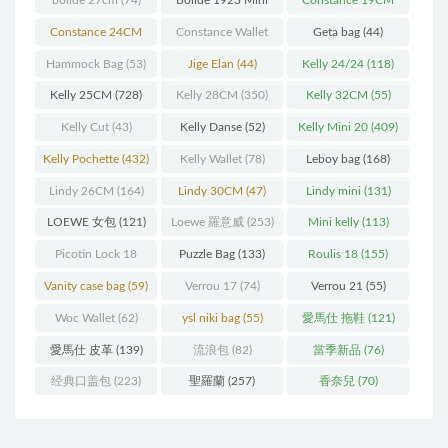
bolide 27cm
(74)
Bolide 1923 Mini
Constance 19CM
(93)
(571)
Constance 24CM
Constance Wallet
Geta bag
(44)
(216)
(60)
Hammock Bag
(53)
Jige Elan
(44)
Kelly 24/24
(118)
Kelly 25CM
(728)
Kelly 28CM
(350)
Kelly 32CM
(55)
Kelly Cut
(43)
Kelly Danse
(52)
Kelly Mini 20
(409)
Kelly Pochette
(432)
Kelly Wallet
(78)
Leboy bag
(168)
Lindy 26CM
(164)
Lindy 30CM
(47)
Lindy mini
(131)
LOEWE 女包
(121)
Loewe 羅意威
(253)
Mini kelly
(113)
Picotin Lock 18
Puzzle Bag
(133)
Roulis 18
(155)
(202)
Vanity case bag
(59)
Verrou 17
(74)
Verrou 21
(55)
Woc Wallet
(62)
ysl niki bag
(55)
愛馬仕 拖鞋
(121)
愛馬仕 皮革
(139)
流浪包
(82)
當季新品
(76)
经典口盖包
(223)
聖羅蘭
(257)
香奈兒
(70)