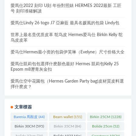
愛馬仕2022 刻印 U刻 年份對照錶 HERMES 2022最新 工匠
号 刻印准確解讀
愛馬仕Lindy 26 togo J7 亞麻藍 最具名媛風的包袋 Lindy包
世界上最名贵优质皮革 鸵鸟皮 Hermes爱马仕 Birkin Kelly 鸵
鸟皮皮革
爱马仕Hermes最小资的包袋伊芙琳（Evelyne）尺寸价格大全
愛馬仕凱莉包包選擇什麽顏色最好 Hermes 凱莉包Kelly 25
Epsom m8瀝青灰金扣
愛馬仕空中花園包（Hermes Garden Party bag)皮材質皮料選
擇什麽皮？
文章標簽
Barenia 馬鞍皮
(44)
Bearn wallet
(151)
Birkin 25CM
(1228)
Birkin 30CM
(595)
Birkin 35CM
(84)
Bolide 25cm
(52)