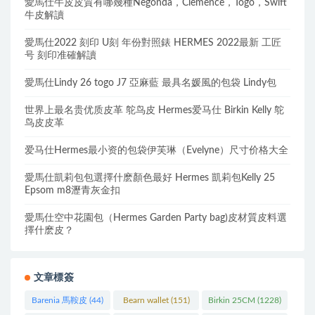
愛馬仕牛皮皮質有哪幾種Negonda，Clemence，Togo，Swift
牛皮解讀
愛馬仕2022 刻印 U刻 年份對照錶 HERMES 2022最新 工匠
号 刻印准確解讀
愛馬仕Lindy 26 togo J7 亞麻藍 最具名媛風的包袋 Lindy包
世界上最名贵优质皮革 鸵鸟皮 Hermes爱马仕 Birkin Kelly 鸵
鸟皮皮革
爱马仕Hermes最小资的包袋伊芙琳（Evelyne）尺寸价格大全
愛馬仕凱莉包包選擇什麽顏色最好 Hermes 凱莉包Kelly 25
Epsom m8瀝青灰金扣
愛馬仕空中花園包（Hermes Garden Party bag)皮材質皮料選
擇什麽皮？
文章標簽
Barenia 馬鞍皮
(44)
Bearn wallet
(151)
Birkin 25CM
(1228)