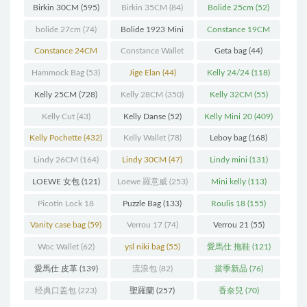
Birkin 30CM
(595)
Birkin 35CM
(84)
Bolide 25cm
(52)
bolide 27cm
(74)
Bolide 1923 Mini
Constance 19CM
(93)
(571)
Constance 24CM
Constance Wallet
Geta bag
(44)
(216)
(60)
Hammock Bag
(53)
Jige Elan
(44)
Kelly 24/24
(118)
Kelly 25CM
(728)
Kelly 28CM
(350)
Kelly 32CM
(55)
Kelly Cut
(43)
Kelly Danse
(52)
Kelly Mini 20
(409)
Kelly Pochette
(432)
Kelly Wallet
(78)
Leboy bag
(168)
Lindy 26CM
(164)
Lindy 30CM
(47)
Lindy mini
(131)
LOEWE 女包
(121)
Loewe 羅意威
(253)
Mini kelly
(113)
Picotin Lock 18
Puzzle Bag
(133)
Roulis 18
(155)
(202)
Vanity case bag
(59)
Verrou 17
(74)
Verrou 21
(55)
Woc Wallet
(62)
ysl niki bag
(55)
愛馬仕 拖鞋
(121)
愛馬仕 皮革
(139)
流浪包
(82)
當季新品
(76)
经典口盖包
(223)
聖羅蘭
(257)
香奈兒
(70)