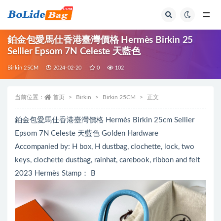
全部
鉑金包愛馬仕香港臺灣價格 Hermès Birkin 25
Sellier Epsom 7N Celeste 天藍色
Birkin 25CM
2024-02-20
0
102
当前位置：
首页
Birkin
Birkin 25CM
正文
鉑金包愛馬仕香港臺灣價格 Hermès Birkin 25cm Sellier
Epsom 7N Celeste 天藍色 Golden Hardware
Accompanied by: H box, H dustbag, clochette, lock, two
keys, clochette dustbag, rainhat, carebook, ribbon and felt
2023 Hermès Stamp： B