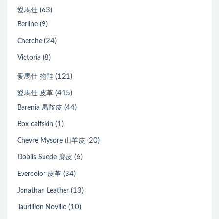
(63)
愛馬仕
(9)
Berline
(24)
Cherche
(8)
Victoria
(121)
愛馬仕 拖鞋
(415)
愛馬仕 皮革
(44)
Barenia 馬鞍皮
(1)
Box calfskin
(20)
Chevre Mysore 山羊皮
(6)
Doblis Suede 麂皮
(34)
Evercolor 皮革
(13)
Jonathan Leather
(10)
Taurillion Novillo