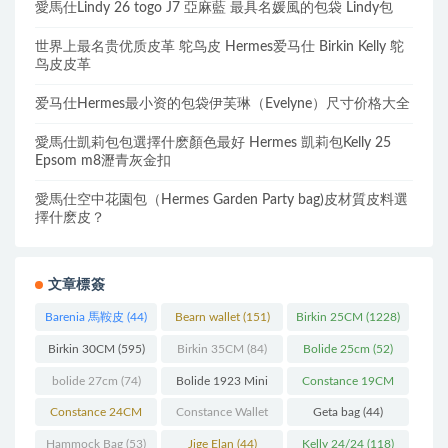
愛馬仕Lindy 26 togo J7 亞麻藍 最具名媛風的包袋 Lindy包
世界上最名贵优质皮革 鸵鸟皮 Hermes爱马仕 Birkin Kelly 鸵
鸟皮皮革
爱马仕Hermes最小资的包袋伊芙琳（Evelyne）尺寸价格大全
愛馬仕凱莉包包選擇什麽顏色最好 Hermes 凱莉包Kelly 25
Epsom m8瀝青灰金扣
愛馬仕空中花園包（Hermes Garden Party bag)皮材質皮料選
擇什麽皮？
文章標簽
Barenia 馬鞍皮
(44)
Bearn wallet
(151)
Birkin 25CM
(1228)
Birkin 30CM
(595)
Birkin 35CM
(84)
Bolide 25cm
(52)
bolide 27cm
(74)
Bolide 1923 Mini
Constance 19CM
(93)
(571)
Constance 24CM
Constance Wallet
Geta bag
(44)
(216)
(60)
Hammock Bag
(53)
Jige Elan
(44)
Kelly 24/24
(118)