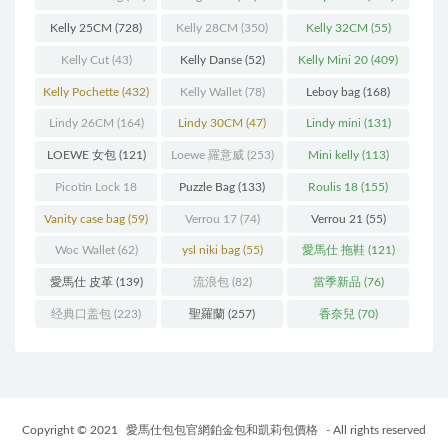
Kelly 25CM
(728)
Kelly 28CM
(350)
Kelly 32CM
(55)
Kelly Cut
(43)
Kelly Danse
(52)
Kelly Mini 20
(409)
Kelly Pochette
(432)
Kelly Wallet
(78)
Leboy bag
(168)
Lindy 26CM
(164)
Lindy 30CM
(47)
Lindy mini
(131)
LOEWE 女包
(121)
Loewe 羅意威
(253)
Mini kelly
(113)
Picotin Lock 18
Puzzle Bag
(133)
Roulis 18
(155)
(202)
Vanity case bag
(59)
Verrou 17
(74)
Verrou 21
(55)
Woc Wallet
(62)
ysl niki bag
(55)
愛馬仕 拖鞋
(121)
愛馬仕 皮革
(139)
流浪包
(82)
當季新品
(76)
经典口盖包
(223)
聖羅蘭
(257)
香奈兒
(70)
Copyright © 2021
愛馬仕包包官網鉑金包和凱莉包價格
- All rights reserved