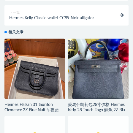
下一篇
Hermes Kelly Classic wallet CC89 Noir alligator
Mississippiensis lissé
相关文章
Hermes Halzan 31 taurillon
愛馬仕凱莉包28寸價格 Hermes
Clemence 2Z Blue Nuit 午夜藍
Kelly 28 Touch Togo 鱷魚 2Z Blue
+76 Blue Indigo
nuit 午夜藍銀扣