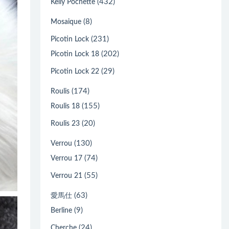
(432)
Kelly Pochette
(8)
Mosaique
(231)
Picotin Lock
(202)
Picotin Lock 18
(29)
Picotin Lock 22
(174)
Roulis
(155)
Roulis 18
(20)
Roulis 23
(130)
Verrou
(74)
Verrou 17
(55)
Verrou 21
(63)
愛馬仕
(9)
Berline
(24)
Cherche