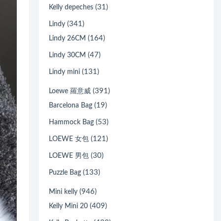
(31)
Kelly depeches
(341)
Lindy
(164)
Lindy 26CM
(47)
Lindy 30CM
(131)
Lindy mini
(391)
Loewe 羅意威
(19)
Barcelona Bag
(53)
Hammock Bag
(121)
LOEWE 女包
(30)
LOEWE 男包
(133)
Puzzle Bag
(946)
Mini kelly
(409)
Kelly Mini 20