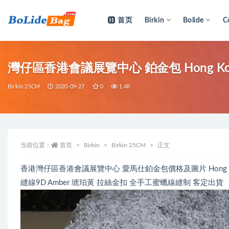
首页
Birkin
Bolide
C
全部
灣仔區香港會議展覽中心 鉑金包 Hong Kong H
Birkin 25CM
2020-09-27
0
1.4K
当前位置：
首页
Birkin
Birkin 25CM
正文
香港灣仔區香港會議展覽中心 愛馬仕鉑金包價格及圖片 Hong Kong Herme
縫線9D Amber 琥珀黃 拉絲金扣 全手工蜜蠟線縫制 客定出貨