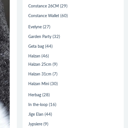
(29)
Constance 26CM
(60)
Constance Wallet
(27)
Evelyne
(32)
Garden Party
(44)
Geta bag
(46)
Halzan
(9)
Halzan 25cm
(7)
Halzan 31cm
(30)
Halzan Mini
(28)
Herbag
(16)
In the-loop
(44)
Jige Elan
(9)
Jypsiere