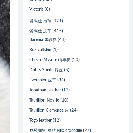
(8)
Victoria
(121)
愛馬仕 拖鞋
(415)
愛馬仕 皮革
(44)
Barenia 馬鞍皮
(1)
Box calfskin
(20)
Chevre Mysore 山羊皮
(6)
Doblis Suede 麂皮
(34)
Evercolor 皮革
(13)
Jonathan Leather
(10)
Taurillion Novillo
(24)
Taurillon Clemence 皮
(12)
Togo leather
(27)
尼羅鱷魚 兩點 Nilo crocodile