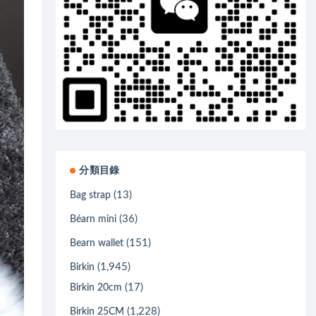
分類目錄
(13)
Bag strap
(36)
Béarn mini
(151)
Bearn wallet
(1,945)
Birkin
(17)
Birkin 20cm
(1,228)
Birkin 25CM