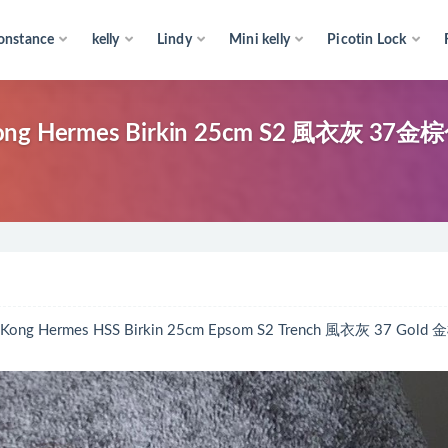
onstance
kelly
Lindy
Mini kelly
Picotin Lock
ermes Birkin 25cm S2 風衣灰 37金
s HSS Birkin 25cm Epsom S2 Trench 風衣灰 37 Gold 