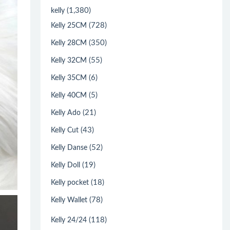
(1,380)
kelly
(728)
Kelly 25CM
(350)
Kelly 28CM
(55)
Kelly 32CM
(6)
Kelly 35CM
(5)
Kelly 40CM
(21)
Kelly Ado
(43)
Kelly Cut
(52)
Kelly Danse
(19)
Kelly Doll
(18)
Kelly pocket
(78)
Kelly Wallet
(118)
Kelly 24/24