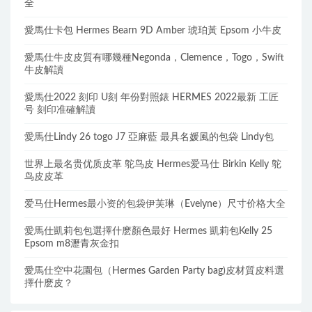
全
愛馬仕卡包 Hermes Bearn 9D Amber 琥珀黃 Epsom 小牛皮
愛馬仕牛皮皮質有哪幾種Negonda，Clemence，Togo，Swift
牛皮解讀
愛馬仕2022 刻印 U刻 年份對照錶 HERMES 2022最新 工匠
号 刻印准確解讀
愛馬仕Lindy 26 togo J7 亞麻藍 最具名媛風的包袋 Lindy包
世界上最名贵优质皮革 鸵鸟皮 Hermes爱马仕 Birkin Kelly 鸵
鸟皮皮革
爱马仕Hermes最小资的包袋伊芙琳（Evelyne）尺寸价格大全
愛馬仕凱莉包包選擇什麽顏色最好 Hermes 凱莉包Kelly 25
Epsom m8瀝青灰金扣
愛馬仕空中花園包（Hermes Garden Party bag)皮材質皮料選
擇什麽皮？