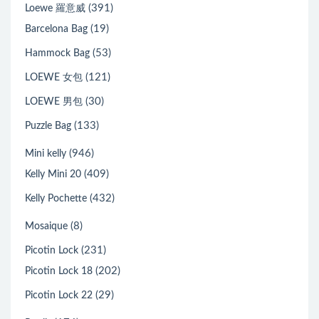
(391)
Loewe 羅意威
(19)
Barcelona Bag
(53)
Hammock Bag
(121)
LOEWE 女包
(30)
LOEWE 男包
(133)
Puzzle Bag
(946)
Mini kelly
(409)
Kelly Mini 20
(432)
Kelly Pochette
(8)
Mosaique
(231)
Picotin Lock
(202)
Picotin Lock 18
(29)
Picotin Lock 22