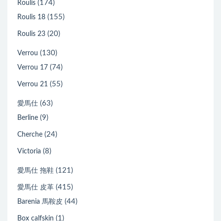
(174)
Roulis
(155)
Roulis 18
(20)
Roulis 23
(130)
Verrou
(74)
Verrou 17
(55)
Verrou 21
(63)
愛馬仕
(9)
Berline
(24)
Cherche
(8)
Victoria
(121)
愛馬仕 拖鞋
(415)
愛馬仕 皮革
(44)
Barenia 馬鞍皮
(1)
Box calfskin