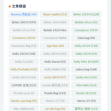
文章標簽
Barenia 馬鞍皮
(44)
Bearn wallet
(151)
Birkin 25CM
(1228)
Birkin 30CM
(595)
Birkin 35CM
(84)
Bolide 25cm
(52)
bolide 27cm
(74)
Bolide 1923 Mini
Constance 19CM
(93)
(571)
Constance 24CM
Constance Wallet
Geta bag
(44)
(216)
(60)
Hammock Bag
(53)
Jige Elan
(44)
Kelly 24/24
(118)
Kelly 25CM
(728)
Kelly 28CM
(350)
Kelly 32CM
(55)
Kelly Cut
(43)
Kelly Danse
(52)
Kelly Mini 20
(409)
Kelly Pochette
(432)
Kelly Wallet
(78)
Leboy bag
(168)
Lindy 26CM
(164)
Lindy 30CM
(47)
Lindy mini
(131)
LOEWE 女包
(121)
Loewe 羅意威
(253)
Mini kelly
(113)
Picotin Lock 18
Puzzle Bag
(133)
Roulis 18
(155)
(202)
Vanity case bag
(59)
Verrou 17
(74)
Verrou 21
(55)
Woc Wallet
(62)
ysl niki bag
(55)
愛馬仕 拖鞋
(121)