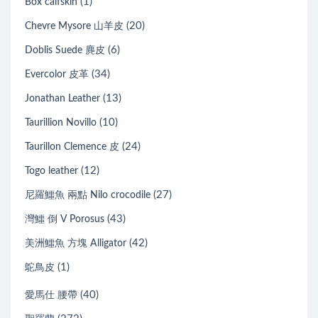
(1)
Box calfskin
(20)
Chevre Mysore 山羊皮
(6)
Doblis Suede 麂皮
(34)
Evercolor 皮革
(13)
Jonathan Leather
(10)
Taurillion Novillo
(24)
Taurillon Clemence 皮
(12)
Togo leather
(27)
尼羅鱷魚 兩點 Nilo crocodile
(43)
灣鱷 倒 V Porosus
(42)
美洲鱷魚 方塊 Alligator
(1)
鴕鳥皮
(40)
愛馬仕 腰帶