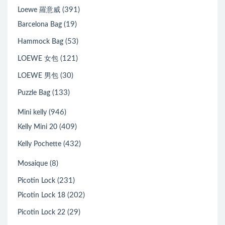
(391)
Loewe 羅意威
(19)
Barcelona Bag
(53)
Hammock Bag
(121)
LOEWE 女包
(30)
LOEWE 男包
(133)
Puzzle Bag
(946)
Mini kelly
(409)
Kelly Mini 20
(432)
Kelly Pochette
(8)
Mosaique
(231)
Picotin Lock
(202)
Picotin Lock 18
(29)
Picotin Lock 22