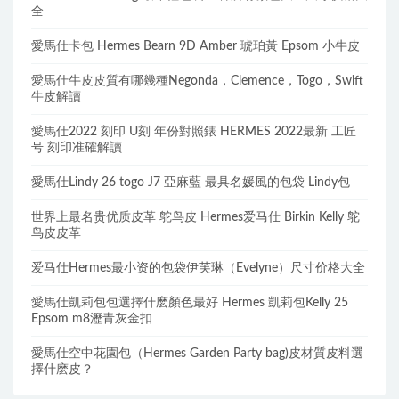
全
愛馬仕卡包 Hermes Bearn 9D Amber 琥珀黃 Epsom 小牛皮
愛馬仕牛皮皮質有哪幾種Negonda，Clemence，Togo，Swift
牛皮解讀
愛馬仕2022 刻印 U刻 年份對照錶 HERMES 2022最新 工匠
号 刻印准確解讀
愛馬仕Lindy 26 togo J7 亞麻藍 最具名媛風的包袋 Lindy包
世界上最名贵优质皮革 鸵鸟皮 Hermes爱马仕 Birkin Kelly 鸵
鸟皮皮革
爱马仕Hermes最小资的包袋伊芙琳（Evelyne）尺寸价格大全
愛馬仕凱莉包包選擇什麽顏色最好 Hermes 凱莉包Kelly 25
Epsom m8瀝青灰金扣
愛馬仕空中花園包（Hermes Garden Party bag)皮材質皮料選
擇什麽皮？