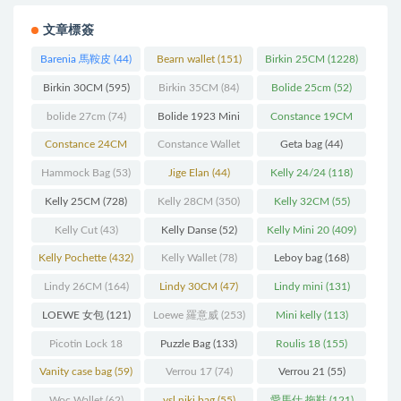
文章標簽
Barenia 馬鞍皮
(44)
Bearn wallet
(151)
Birkin 25CM
(1228)
Birkin 30CM
(595)
Birkin 35CM
(84)
Bolide 25cm
(52)
bolide 27cm
(74)
Bolide 1923 Mini
Constance 19CM
(93)
(571)
Constance 24CM
Constance Wallet
Geta bag
(44)
(216)
(60)
Hammock Bag
(53)
Jige Elan
(44)
Kelly 24/24
(118)
Kelly 25CM
(728)
Kelly 28CM
(350)
Kelly 32CM
(55)
Kelly Cut
(43)
Kelly Danse
(52)
Kelly Mini 20
(409)
Kelly Pochette
(432)
Kelly Wallet
(78)
Leboy bag
(168)
Lindy 26CM
(164)
Lindy 30CM
(47)
Lindy mini
(131)
LOEWE 女包
(121)
Loewe 羅意威
(253)
Mini kelly
(113)
Picotin Lock 18
Puzzle Bag
(133)
Roulis 18
(155)
(202)
Vanity case bag
(59)
Verrou 17
(74)
Verrou 21
(55)
Woc Wallet
(62)
ysl niki bag
(55)
愛馬仕 拖鞋
(121)