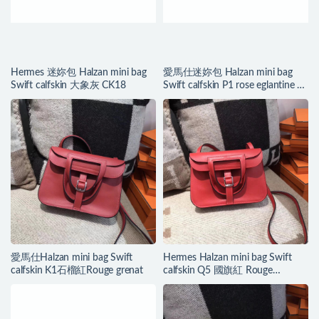
Hermes 迷妳包 Halzan mini bag
愛馬仕迷妳包 Halzan mini bag
Swift calfskin 大象灰 CK18
Swift calfskin P1 rose eglantine 月
季花粉
愛馬仕Halzan mini bag Swift
Hermes Halzan mini bag Swift
calfskin K1石榴紅Rouge grenat
calfskin Q5 國旗紅 Rouge
casaque