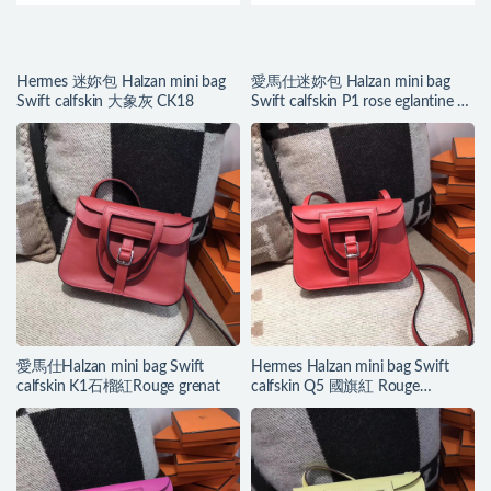
Hermes 迷妳包 Halzan mini bag
愛馬仕迷妳包 Halzan mini bag
Swift calfskin 大象灰 CK18
Swift calfskin P1 rose eglantine 月
季花粉
愛馬仕Halzan mini bag Swift
Hermes Halzan mini bag Swift
calfskin K1石榴紅Rouge grenat
calfskin Q5 國旗紅 Rouge
casaque