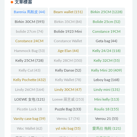
文章標簽
Barenia 馬鞍皮
(44)
Bearn wallet
(151)
Birkin 25CM
(1228)
Birkin 30CM
(595)
Birkin 35CM
(84)
Bolide 25cm
(52)
bolide 27cm
(74)
Bolide 1923 Mini
Constance 19CM
(93)
(571)
Constance 24CM
Constance Wallet
Geta bag
(44)
(216)
(60)
Hammock Bag
(53)
Jige Elan
(44)
Kelly 24/24
(118)
Kelly 25CM
(728)
Kelly 28CM
(350)
Kelly 32CM
(55)
Kelly Cut
(43)
Kelly Danse
(52)
Kelly Mini 20
(409)
Kelly Pochette
(432)
Kelly Wallet
(78)
Leboy bag
(168)
Lindy 26CM
(164)
Lindy 30CM
(47)
Lindy mini
(131)
LOEWE 女包
(121)
Loewe 羅意威
(253)
Mini kelly
(113)
Picotin Lock 18
Puzzle Bag
(133)
Roulis 18
(155)
(202)
Vanity case bag
(59)
Verrou 17
(74)
Verrou 21
(55)
Woc Wallet
(62)
ysl niki bag
(55)
愛馬仕 拖鞋
(121)