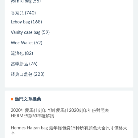
(55)
ysl niki bag
(740)
香奈兒
(168)
Leboy bag
(59)
Vanity case bag
(62)
Woc Wallet
(82)
流浪包
(76)
當季新品
(223)
经典口盖包
熱門文章推薦
2020年愛馬仕刻印 Y刻 愛馬仕2020刻印年份對照表
HERMES刻印準確解讀
Hermes Halzan bag 最年輕包袋15种所有顏色大全尺寸價格大
全