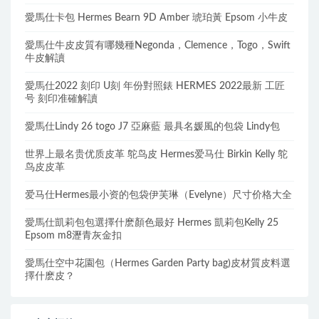
愛馬仕卡包 Hermes Bearn 9D Amber 琥珀黃 Epsom 小牛皮
愛馬仕牛皮皮質有哪幾種Negonda，Clemence，Togo，Swift
牛皮解讀
愛馬仕2022 刻印 U刻 年份對照錶 HERMES 2022最新 工匠
号 刻印准確解讀
愛馬仕Lindy 26 togo J7 亞麻藍 最具名媛風的包袋 Lindy包
世界上最名贵优质皮革 鸵鸟皮 Hermes爱马仕 Birkin Kelly 鸵
鸟皮皮革
爱马仕Hermes最小资的包袋伊芙琳（Evelyne）尺寸价格大全
愛馬仕凱莉包包選擇什麽顏色最好 Hermes 凱莉包Kelly 25
Epsom m8瀝青灰金扣
愛馬仕空中花園包（Hermes Garden Party bag)皮材質皮料選
擇什麽皮？