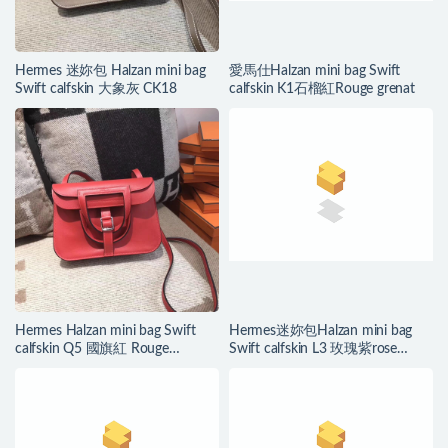
Hermes 迷妳包 Halzan mini bag
愛馬仕Halzan mini bag Swift
Swift calfskin 大象灰 CK18
calfskin K1石榴紅Rouge grenat
Hermes Halzan mini bag Swift
Hermes迷妳包Halzan mini bag
calfskin Q5 國旗紅 Rouge
Swift calfskin L3 玫瑰紫rose
casaque
purple