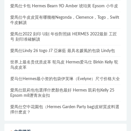
愛馬仕卡包 Hermes Bearn 9D Amber 琥珀黃 Epsom 小牛皮
愛馬仕牛皮皮質有哪幾種Negonda，Clemence，Togo，Swift
牛皮解讀
愛馬仕2022 刻印 U刻 年份對照錶 HERMES 2022最新 工匠
号 刻印准確解讀
愛馬仕Lindy 26 togo J7 亞麻藍 最具名媛風的包袋 Lindy包
世界上最名贵优质皮革 鸵鸟皮 Hermes爱马仕 Birkin Kelly 鸵
鸟皮皮革
爱马仕Hermes最小资的包袋伊芙琳（Evelyne）尺寸价格大全
愛馬仕凱莉包包選擇什麽顏色最好 Hermes 凱莉包Kelly 25
Epsom m8瀝青灰金扣
愛馬仕空中花園包（Hermes Garden Party bag)皮材質皮料選
擇什麽皮？