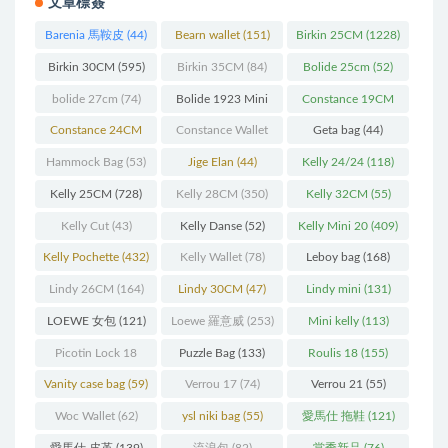
文章標簽
Barenia 馬鞍皮
(44)
Bearn wallet
(151)
Birkin 25CM
(1228)
Birkin 30CM
(595)
Birkin 35CM
(84)
Bolide 25cm
(52)
bolide 27cm
(74)
Bolide 1923 Mini
Constance 19CM
(93)
(571)
Constance 24CM
Constance Wallet
Geta bag
(44)
(216)
(60)
Hammock Bag
(53)
Jige Elan
(44)
Kelly 24/24
(118)
Kelly 25CM
(728)
Kelly 28CM
(350)
Kelly 32CM
(55)
Kelly Cut
(43)
Kelly Danse
(52)
Kelly Mini 20
(409)
Kelly Pochette
(432)
Kelly Wallet
(78)
Leboy bag
(168)
Lindy 26CM
(164)
Lindy 30CM
(47)
Lindy mini
(131)
LOEWE 女包
(121)
Loewe 羅意威
(253)
Mini kelly
(113)
Picotin Lock 18
Puzzle Bag
(133)
Roulis 18
(155)
(202)
Vanity case bag
(59)
Verrou 17
(74)
Verrou 21
(55)
Woc Wallet
(62)
ysl niki bag
(55)
愛馬仕 拖鞋
(121)
愛馬仕 皮革
(139)
流浪包
(82)
當季新品
(76)