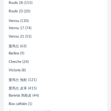
(155)
Roulis 18
(20)
Roulis 23
(130)
Verrou
(74)
Verrou 17
(55)
Verrou 21
(63)
愛馬仕
(9)
Berline
(24)
Cherche
(8)
Victoria
(121)
愛馬仕 拖鞋
(415)
愛馬仕 皮革
(44)
Barenia 馬鞍皮
(1)
Box calfskin