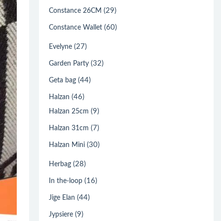
(29)
Constance 26CM
(60)
Constance Wallet
(27)
Evelyne
(32)
Garden Party
(44)
Geta bag
(46)
Halzan
(9)
Halzan 25cm
(7)
Halzan 31cm
(30)
Halzan Mini
(28)
Herbag
(16)
In the-loop
(44)
Jige Elan
(9)
Jypsiere