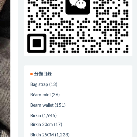
分類目錄
(13)
Bag strap
(36)
Béarn mini
(151)
Bearn wallet
(1,945)
Birkin
(17)
Birkin 20cm
(1,228)
Birkin 25CM