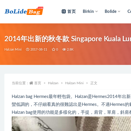
首页
Birkin
Bolide
C
全部
2014年出新的秋冬款 Singapor
Halzan Mini
2017-08-11
0
2.8K
当前位置：
首页
Halzan
Halzan Mini
正文
Halzan bag Hermes最年輕包袋。Halzan是Herm
蠻低調的，不仔細看真的很難認出是Hermes。不過Hermes
Halzan bag使用的功能是多樣化的，手提，肩背，單肩，斜