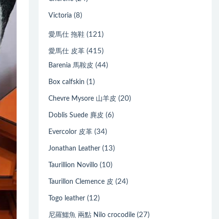
(8)
Victoria
(121)
愛馬仕 拖鞋
(415)
愛馬仕 皮革
(44)
Barenia 馬鞍皮
(1)
Box calfskin
(20)
Chevre Mysore 山羊皮
(6)
Doblis Suede 麂皮
(34)
Evercolor 皮革
(13)
Jonathan Leather
(10)
Taurillion Novillo
(24)
Taurillon Clemence 皮
(12)
Togo leather
(27)
尼羅鱷魚 兩點 Nilo crocodile