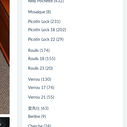
(432)
Kelly Pochette
(8)
Mosaique
(231)
Picotin Lock
(202)
Picotin Lock 18
(29)
Picotin Lock 22
(174)
Roulis
(155)
Roulis 18
(20)
Roulis 23
(130)
Verrou
(74)
Verrou 17
(55)
Verrou 21
(63)
愛馬仕
(9)
Berline
(24)
Cherche