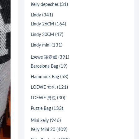
(31)
Kelly depeches
(341)
Lindy
(164)
Lindy 26CM
(47)
Lindy 30CM
(131)
Lindy mini
(391)
Loewe 羅意威
(19)
Barcelona Bag
(53)
Hammock Bag
(121)
LOEWE 女包
(30)
LOEWE 男包
(133)
Puzzle Bag
(946)
Mini kelly
(409)
Kelly Mini 20