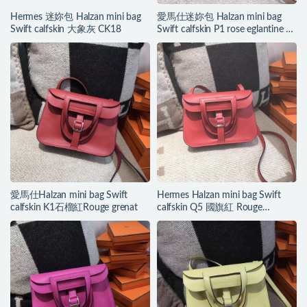
Hermes 迷妳包 Halzan mini bag
愛馬仕迷妳包 Halzan mini bag
Swift calfskin 大象灰 CK18
Swift calfskin P1 rose eglantine 月
季花粉
愛馬仕Halzan mini bag Swift
Hermes Halzan mini bag Swift
calfskin K1石榴紅Rouge grenat
calfskin Q5 國旗紅 Rouge
casaque