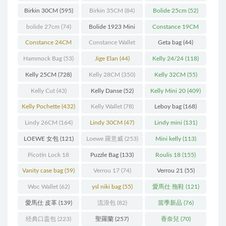
Birkin 30CM
(595)
Birkin 35CM
(84)
Bolide 25cm
(52)
bolide 27cm
(74)
Bolide 1923 Mini
Constance 19CM
(93)
(571)
Constance 24CM
Constance Wallet
Geta bag
(44)
(216)
(60)
Hammock Bag
(53)
Jige Elan
(44)
Kelly 24/24
(118)
Kelly 25CM
(728)
Kelly 28CM
(350)
Kelly 32CM
(55)
Kelly Cut
(43)
Kelly Danse
(52)
Kelly Mini 20
(409)
Kelly Pochette
(432)
Kelly Wallet
(78)
Leboy bag
(168)
Lindy 26CM
(164)
Lindy 30CM
(47)
Lindy mini
(131)
LOEWE 女包
(121)
Loewe 羅意威
(253)
Mini kelly
(113)
Picotin Lock 18
Puzzle Bag
(133)
Roulis 18
(155)
(202)
Vanity case bag
(59)
Verrou 17
(74)
Verrou 21
(55)
Woc Wallet
(62)
ysl niki bag
(55)
愛馬仕 拖鞋
(121)
愛馬仕 皮革
(139)
流浪包
(82)
當季新品
(76)
经典口盖包
(223)
聖羅蘭
(257)
香奈兒
(70)