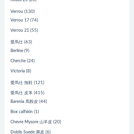
Roulis 23
(130)
Verrou
(74)
Verrou 17
(55)
Verrou 21
(63)
愛馬仕
(9)
Berline
(24)
Cherche
(8)
Victoria
(121)
愛馬仕 拖鞋
(415)
愛馬仕 皮革
(44)
Barenia 馬鞍皮
(1)
Box calfskin
(20)
Chevre Mysore 山羊皮
(6)
Doblis Suede 麂皮