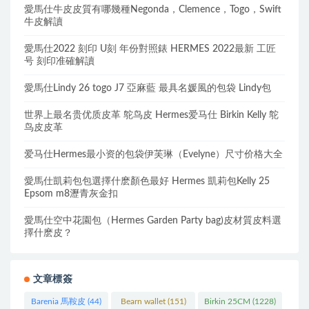
愛馬仕牛皮皮質有哪幾種Negonda，Clemence，Togo，Swift
牛皮解讀
愛馬仕2022 刻印 U刻 年份對照錶 HERMES 2022最新 工匠
号 刻印准確解讀
愛馬仕Lindy 26 togo J7 亞麻藍 最具名媛風的包袋 Lindy包
世界上最名贵优质皮革 鸵鸟皮 Hermes爱马仕 Birkin Kelly 鸵
鸟皮皮革
爱马仕Hermes最小资的包袋伊芙琳（Evelyne）尺寸价格大全
愛馬仕凱莉包包選擇什麽顏色最好 Hermes 凱莉包Kelly 25
Epsom m8瀝青灰金扣
愛馬仕空中花園包（Hermes Garden Party bag)皮材質皮料選
擇什麽皮？
文章標簽
Barenia 馬鞍皮
(44)
Bearn wallet
(151)
Birkin 25CM
(1228)