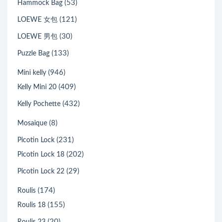
(53)
Hammock Bag
(121)
LOEWE 女包
(30)
LOEWE 男包
(133)
Puzzle Bag
(946)
Mini kelly
(409)
Kelly Mini 20
(432)
Kelly Pochette
(8)
Mosaique
(231)
Picotin Lock
(202)
Picotin Lock 18
(29)
Picotin Lock 22
(174)
Roulis
(155)
Roulis 18
(20)