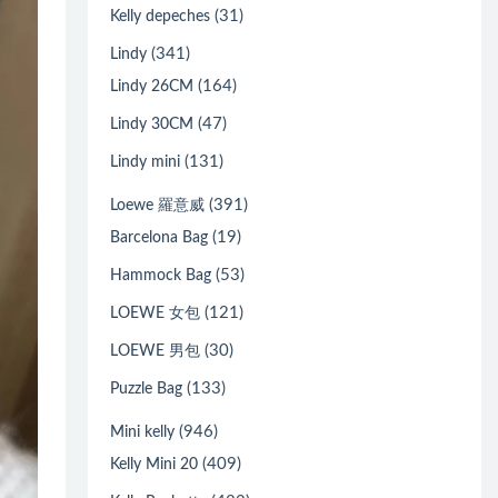
(31)
Kelly depeches
(341)
Lindy
(164)
Lindy 26CM
(47)
Lindy 30CM
(131)
Lindy mini
(391)
Loewe 羅意威
(19)
Barcelona Bag
(53)
Hammock Bag
(121)
LOEWE 女包
(30)
LOEWE 男包
(133)
Puzzle Bag
(946)
Mini kelly
(409)
Kelly Mini 20