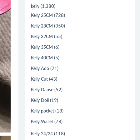
(1,380)
kelly
(728)
Kelly 25CM
(350)
Kelly 28CM
(55)
Kelly 32CM
(6)
Kelly 35CM
(5)
Kelly 40CM
(21)
Kelly Ado
(43)
Kelly Cut
(52)
Kelly Danse
(19)
Kelly Doll
(18)
Kelly pocket
(78)
Kelly Wallet
(118)
Kelly 24/24