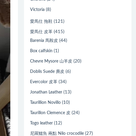
(8)
Victoria
(121)
愛馬仕 拖鞋
(415)
愛馬仕 皮革
(44)
Barenia 馬鞍皮
(1)
Box calfskin
(20)
Chevre Mysore 山羊皮
(6)
Doblis Suede 麂皮
(34)
Evercolor 皮革
(13)
Jonathan Leather
(10)
Taurillion Novillo
(24)
Taurillon Clemence 皮
(12)
Togo leather
(27)
尼羅鱷魚 兩點 Nilo crocodile