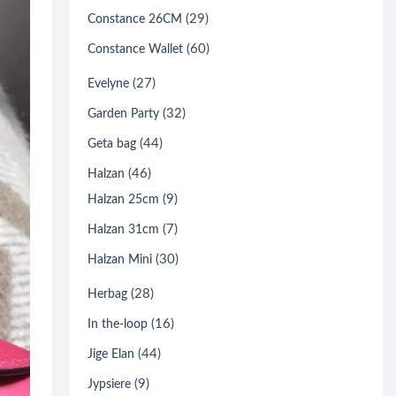
(29)
Constance 26CM
(60)
Constance Wallet
(27)
Evelyne
(32)
Garden Party
(44)
Geta bag
(46)
Halzan
(9)
Halzan 25cm
(7)
Halzan 31cm
(30)
Halzan Mini
(28)
Herbag
(16)
In the-loop
(44)
Jige Elan
(9)
Jypsiere