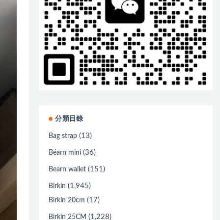
分類目錄
(13)
Bag strap
(36)
Béarn mini
(151)
Bearn wallet
(1,945)
Birkin
(17)
Birkin 20cm
(1,228)
Birkin 25CM