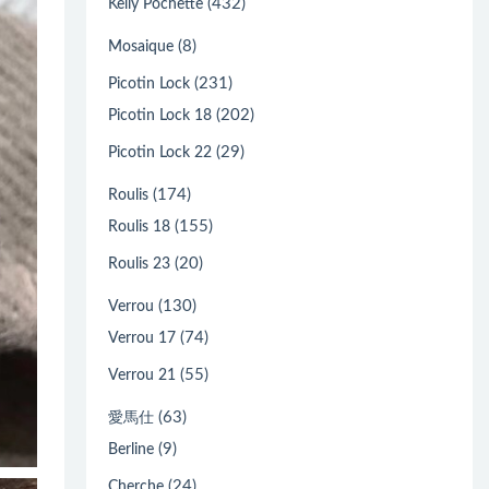
(432)
Kelly Pochette
(8)
Mosaique
(231)
Picotin Lock
(202)
Picotin Lock 18
(29)
Picotin Lock 22
(174)
Roulis
(155)
Roulis 18
(20)
Roulis 23
(130)
Verrou
(74)
Verrou 17
(55)
Verrou 21
(63)
愛馬仕
(9)
Berline
(24)
Cherche