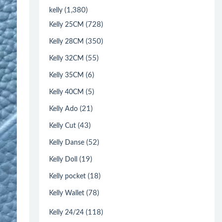
(1,380)
kelly
(728)
Kelly 25CM
(350)
Kelly 28CM
(55)
Kelly 32CM
(6)
Kelly 35CM
(5)
Kelly 40CM
(21)
Kelly Ado
(43)
Kelly Cut
(52)
Kelly Danse
(19)
Kelly Doll
(18)
Kelly pocket
(78)
Kelly Wallet
(118)
Kelly 24/24