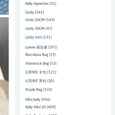
(31)
Kelly depeches
(341)
Lindy
(164)
Lindy 26CM
(47)
Lindy 30CM
(131)
Lindy mini
(391)
Loewe 羅意威
(19)
Barcelona Bag
(53)
Hammock Bag
(121)
LOEWE 女包
(30)
LOEWE 男包
(133)
Puzzle Bag
(946)
Mini kelly
(409)
Kelly Mini 20