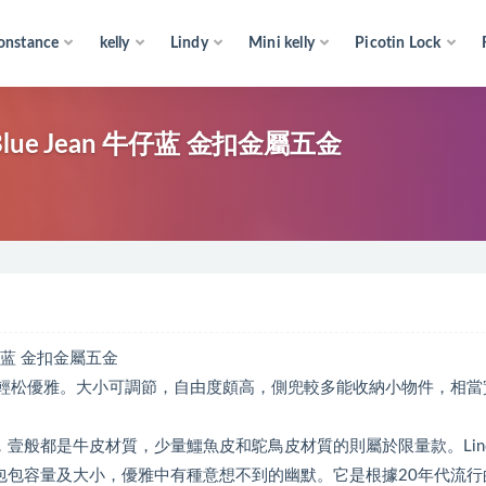
onstance
kelly
Lindy
Mini kelly
Picotin Lock
75 Blue Jean 牛仔蓝 金扣金屬五金
n 牛仔蓝 金扣金屬五金
包袋，更輕松優雅。大小可調節，自由度頗高，側兜較多能收納小物件，相當
4cm三種，壹般都是牛皮材質，少量鱷魚皮和鴕鳥皮材質的則屬於限量款。Lin
包包容量及大小，優雅中有種意想不到的幽默。它是根據20年代流行