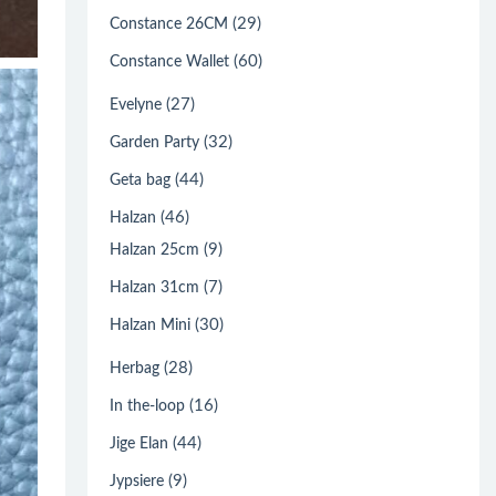
(29)
Constance 26CM
(60)
Constance Wallet
(27)
Evelyne
(32)
Garden Party
(44)
Geta bag
(46)
Halzan
(9)
Halzan 25cm
(7)
Halzan 31cm
(30)
Halzan Mini
(28)
Herbag
(16)
In the-loop
(44)
Jige Elan
(9)
Jypsiere