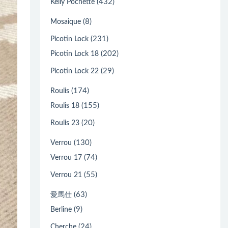
(432)
Kelly Pochette
(8)
Mosaique
(231)
Picotin Lock
(202)
Picotin Lock 18
(29)
Picotin Lock 22
(174)
Roulis
(155)
Roulis 18
(20)
Roulis 23
(130)
Verrou
(74)
Verrou 17
(55)
Verrou 21
(63)
愛馬仕
(9)
Berline
(24)
Cherche