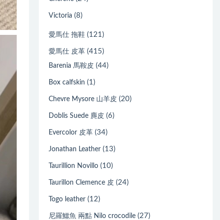
(8)
Victoria
(121)
愛馬仕 拖鞋
(415)
愛馬仕 皮革
(44)
Barenia 馬鞍皮
(1)
Box calfskin
(20)
Chevre Mysore 山羊皮
(6)
Doblis Suede 麂皮
(34)
Evercolor 皮革
(13)
Jonathan Leather
(10)
Taurillion Novillo
(24)
Taurillon Clemence 皮
(12)
Togo leather
(27)
尼羅鱷魚 兩點 Nilo crocodile