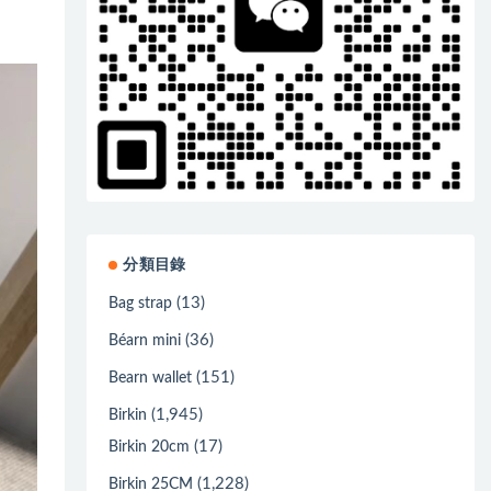
分類目錄
(13)
Bag strap
(36)
Béarn mini
(151)
Bearn wallet
(1,945)
Birkin
(17)
Birkin 20cm
(1,228)
Birkin 25CM