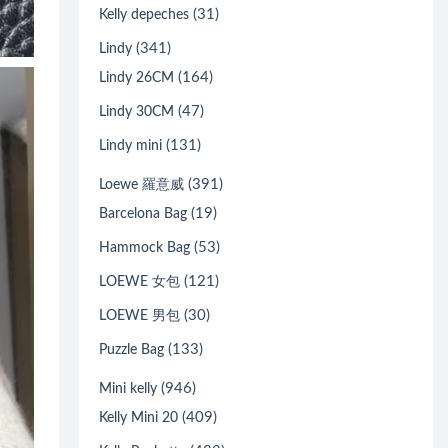
(31)
Kelly depeches
(341)
Lindy
(164)
Lindy 26CM
(47)
Lindy 30CM
(131)
Lindy mini
(391)
Loewe 羅意威
(19)
Barcelona Bag
(53)
Hammock Bag
(121)
LOEWE 女包
(30)
LOEWE 男包
(133)
Puzzle Bag
(946)
Mini kelly
(409)
Kelly Mini 20