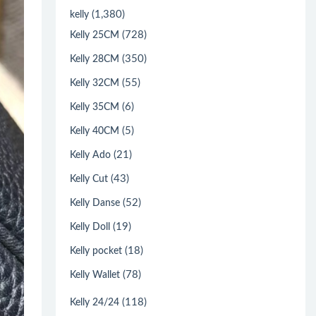
(1,380)
kelly
(728)
Kelly 25CM
(350)
Kelly 28CM
(55)
Kelly 32CM
(6)
Kelly 35CM
(5)
Kelly 40CM
(21)
Kelly Ado
(43)
Kelly Cut
(52)
Kelly Danse
(19)
Kelly Doll
(18)
Kelly pocket
(78)
Kelly Wallet
(118)
Kelly 24/24