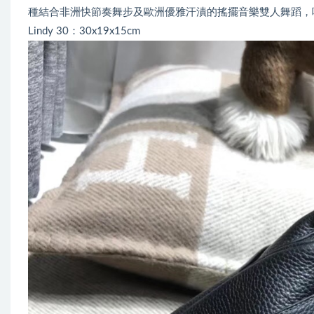
種結合非洲快節奏舞步及歐洲優雅汗漬的搖擺音樂雙人舞蹈，
Lindy 30：30x19x15cm