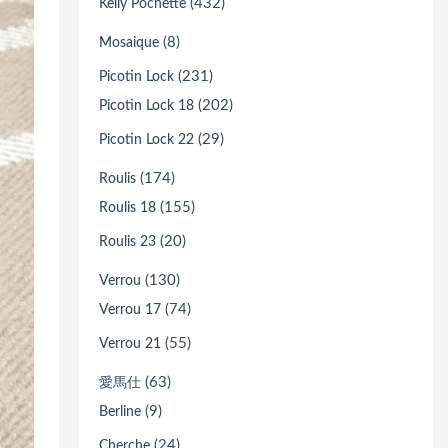
(432)
Kelly Pochette
(8)
Mosaique
(231)
Picotin Lock
(202)
Picotin Lock 18
(29)
Picotin Lock 22
(174)
Roulis
(155)
Roulis 18
(20)
Roulis 23
(130)
Verrou
(74)
Verrou 17
(55)
Verrou 21
(63)
愛馬仕
(9)
Berline
(24)
Cherche