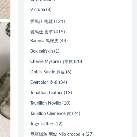
(8)
Victoria
(121)
愛馬仕 拖鞋
(415)
愛馬仕 皮革
(44)
Barenia 馬鞍皮
(1)
Box calfskin
(20)
Chevre Mysore 山羊皮
(6)
Doblis Suede 麂皮
(34)
Evercolor 皮革
(13)
Jonathan Leather
(10)
Taurillion Novillo
(24)
Taurillon Clemence 皮
(12)
Togo leather
(27)
尼羅鱷魚 兩點 Nilo crocodile