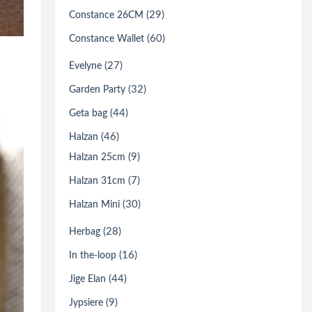
(29)
Constance 26CM
(60)
Constance Wallet
(27)
Evelyne
(32)
Garden Party
(44)
Geta bag
(46)
Halzan
(9)
Halzan 25cm
(7)
Halzan 31cm
(30)
Halzan Mini
(28)
Herbag
(16)
In the-loop
(44)
Jige Elan
(9)
Jypsiere