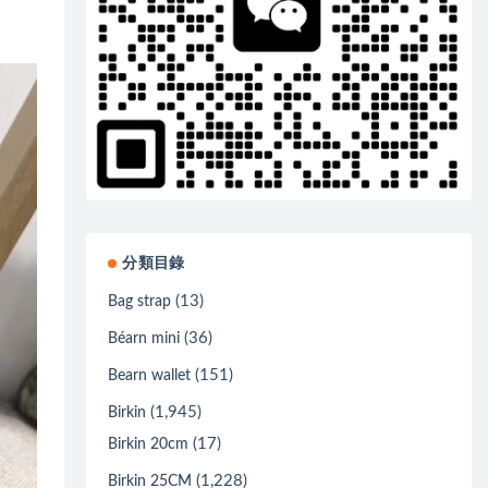
分類目錄
(13)
Bag strap
(36)
Béarn mini
(151)
Bearn wallet
(1,945)
Birkin
(17)
Birkin 20cm
(1,228)
Birkin 25CM