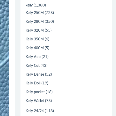
(1,380)
kelly
(728)
Kelly 25CM
(350)
Kelly 28CM
(55)
Kelly 32CM
(6)
Kelly 35CM
(5)
Kelly 40CM
(21)
Kelly Ado
(43)
Kelly Cut
(52)
Kelly Danse
(19)
Kelly Doll
(18)
Kelly pocket
(78)
Kelly Wallet
(118)
Kelly 24/24