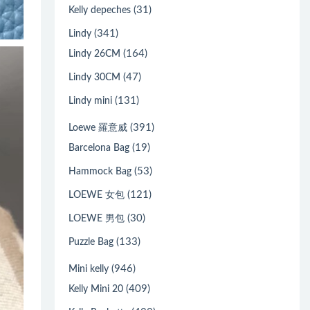
(31)
Kelly depeches
(341)
Lindy
(164)
Lindy 26CM
(47)
Lindy 30CM
(131)
Lindy mini
(391)
Loewe 羅意威
(19)
Barcelona Bag
(53)
Hammock Bag
(121)
LOEWE 女包
(30)
LOEWE 男包
(133)
Puzzle Bag
(946)
Mini kelly
(409)
Kelly Mini 20