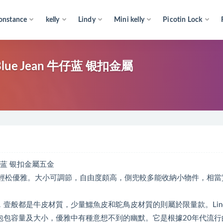
onstance
kelly
Lindy
Mini kelly
Picotin Lock
5 Blue Jean 牛仔蓝 银扣金屬
n 牛仔蓝 银扣金屬五金
包袋，更輕松優雅。大小可調節，自由度頗高，側兜較多能收納小物件，相當
4cm三種，壹般都是牛皮材質，少量鱷魚皮和鴕鳥皮材質的則屬於限量款。Lin
包包容量及大小，優雅中有種意想不到的幽默。它是根據20年代流行