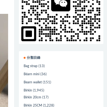
分類目錄
(13)
Bag strap
(36)
Béarn mini
(151)
Bearn wallet
(1,945)
Birkin
(17)
Birkin 20cm
(1,228)
Birkin 25CM