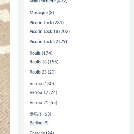
(432)
Kelly Pochette
(8)
Mosaique
(231)
Picotin Lock
(202)
Picotin Lock 18
(29)
Picotin Lock 22
(174)
Roulis
(155)
Roulis 18
(20)
Roulis 23
(130)
Verrou
(74)
Verrou 17
(55)
Verrou 21
(63)
愛馬仕
(9)
Berline
(24)
Cherche