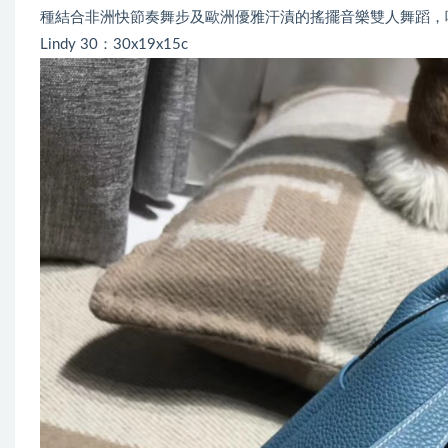
種結合非洲快節奏舞步及歐洲優雅汗漬的搖擺音樂雙人舞蹈，
Lindy 30：30x19x15c