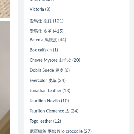
(8)
Victoria
(121)
愛馬仕 拖鞋
(415)
愛馬仕 皮革
(44)
Barenia 馬鞍皮
(1)
Box calfskin
(20)
Chevre Mysore 山羊皮
(6)
Doblis Suede 麂皮
(34)
Evercolor 皮革
(13)
Jonathan Leather
(10)
Taurillion Novillo
(24)
Taurillon Clemence 皮
(12)
Togo leather
(27)
尼羅鱷魚 兩點 Nilo crocodile