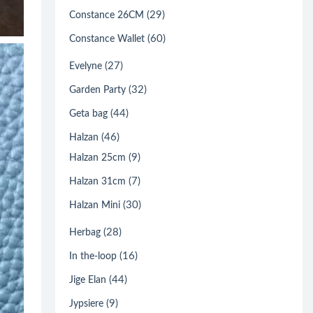
(29)
Constance 26CM
(60)
Constance Wallet
(27)
Evelyne
(32)
Garden Party
(44)
Geta bag
(46)
Halzan
(9)
Halzan 25cm
(7)
Halzan 31cm
(30)
Halzan Mini
(28)
Herbag
(16)
In the-loop
(44)
Jige Elan
(9)
Jypsiere