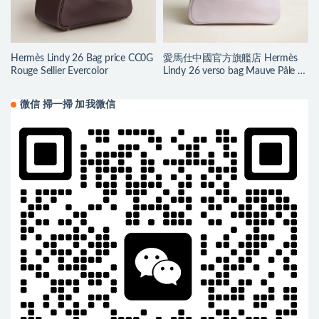
Hermès Lindy 26 Bag price CC0G
愛馬仕中國官方旗艦店 Hermès
Rouge Sellier Evercolor
Lindy 26 verso bag Mauve Pâle /
Gold Swift
微信 掃一掃 加我微信