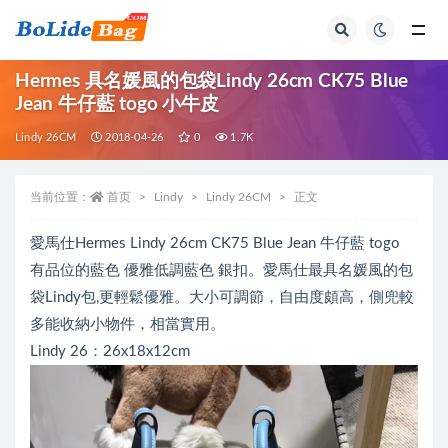
全部
Hermes 具名媛風的包袋Lindy 26cm CK75 Blue
Jean 牛仔藍 togo 小牛皮
Lindy 26CM
2018-04-26
0
1.7K
当前位置：
首页
Lindy
Lindy 26CM
正文
愛馬仕Hermes Lindy 26cm CK75 Blue Jean 牛仔藍 togo
有品位的藍色 優雅低調藍色 銀扣。愛馬仕最具名媛風的包
袋Lindy包,更輕鬆優雅。大小可調節，自由度頗高，側兜較
多能收納小物件，相當實用。
Lindy 26：26x18x12cm