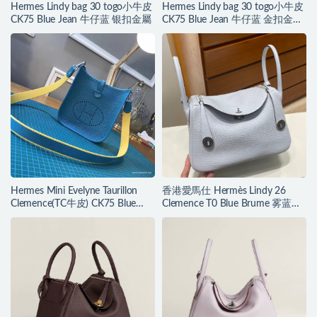
Hermes Lindy bag 30 togo小牛皮
Hermes Lindy bag 30 togo小牛皮
CK75 Blue Jean 牛仔蓝 银扣金屬
CK75 Blue Jean 牛仔蓝 金扣金屬
五金
Hermes Mini Evelyne Taurillon
香港愛馬仕 Hermès Lindy 26
Clemence(TC牛皮) CK75 Blue
Clemence T0 Blue Brume 雾蓝色
Jean 牛仔藍
Silver Hardware