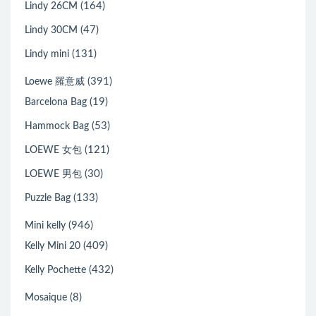
(164)
Lindy 26CM
(47)
Lindy 30CM
(131)
Lindy mini
(391)
Loewe 羅意威
(19)
Barcelona Bag
(53)
Hammock Bag
(121)
LOEWE 女包
(30)
LOEWE 男包
(133)
Puzzle Bag
(946)
Mini kelly
(409)
Kelly Mini 20
(432)
Kelly Pochette
(8)
Mosaique