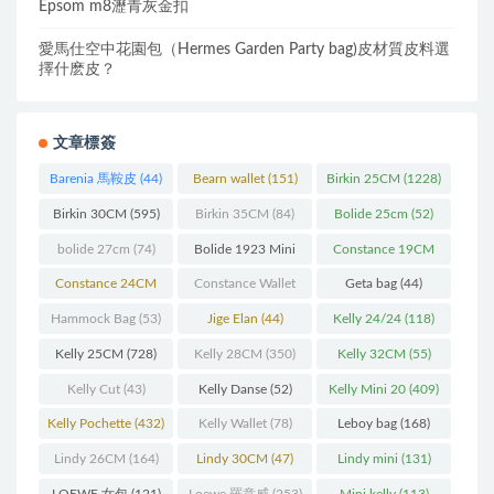
Epsom m8瀝青灰金扣
愛馬仕空中花園包（Hermes Garden Party bag)皮材質皮料選
擇什麽皮？
文章標簽
Barenia 馬鞍皮
(44)
Bearn wallet
(151)
Birkin 25CM
(1228)
Birkin 30CM
(595)
Birkin 35CM
(84)
Bolide 25cm
(52)
bolide 27cm
(74)
Bolide 1923 Mini
Constance 19CM
(93)
(571)
Constance 24CM
Constance Wallet
Geta bag
(44)
(216)
(60)
Hammock Bag
(53)
Jige Elan
(44)
Kelly 24/24
(118)
Kelly 25CM
(728)
Kelly 28CM
(350)
Kelly 32CM
(55)
Kelly Cut
(43)
Kelly Danse
(52)
Kelly Mini 20
(409)
Kelly Pochette
(432)
Kelly Wallet
(78)
Leboy bag
(168)
Lindy 26CM
(164)
Lindy 30CM
(47)
Lindy mini
(131)
LOEWE 女包
(121)
Loewe 羅意威
(253)
Mini kelly
(113)