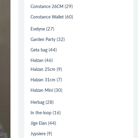
(29)
Constance 26CM
(60)
Constance Wallet
(27)
Evelyne
(32)
Garden Party
(44)
Geta bag
(46)
Halzan
(9)
Halzan 25cm
(7)
Halzan 31cm
(30)
Halzan Mini
(28)
Herbag
(16)
In the-loop
(44)
Jige Elan
(9)
Jypsiere