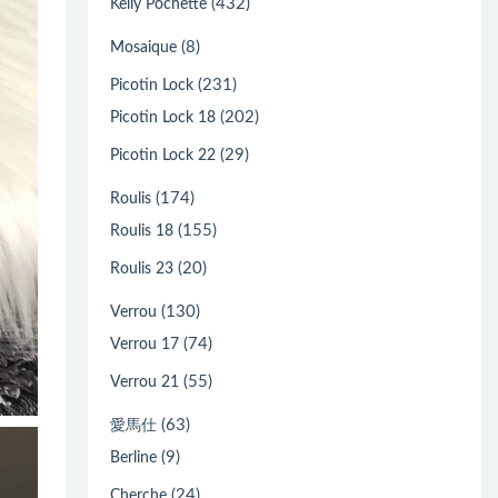
(432)
Kelly Pochette
(8)
Mosaique
(231)
Picotin Lock
(202)
Picotin Lock 18
(29)
Picotin Lock 22
(174)
Roulis
(155)
Roulis 18
(20)
Roulis 23
(130)
Verrou
(74)
Verrou 17
(55)
Verrou 21
(63)
愛馬仕
(9)
Berline
(24)
Cherche