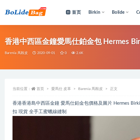
首页
Birkin
Bolide
C
全部
香港中西區金鐘愛馬仕鉑金包 Hermes Birkin 
Barenia 馬鞍皮
2020-09-01
0
2.6K
当前位置：
首页
愛馬仕 皮革
Barenia 馬鞍皮
正文
香港香港島中西區金鐘 愛馬仕鉑金包價格及圖片 Hermes Birkin 25c
扣 現貨 全手工蜜蠟線縫制