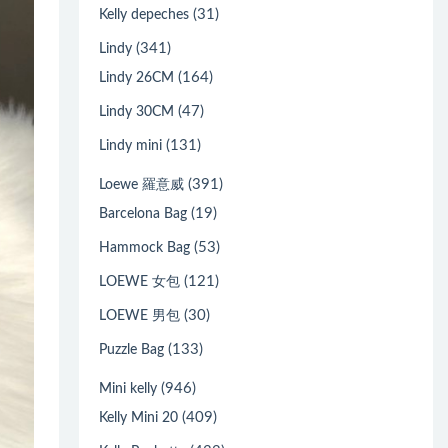
(31)
Kelly depeches
(341)
Lindy
(164)
Lindy 26CM
(47)
Lindy 30CM
(131)
Lindy mini
(391)
Loewe 羅意威
(19)
Barcelona Bag
(53)
Hammock Bag
(121)
LOEWE 女包
(30)
LOEWE 男包
(133)
Puzzle Bag
(946)
Mini kelly
(409)
Kelly Mini 20