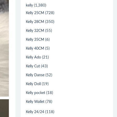
(1,380)
kelly
(728)
Kelly 25CM
(350)
Kelly 28CM
(55)
Kelly 32CM
(6)
Kelly 35CM
(5)
Kelly 40CM
(21)
Kelly Ado
(43)
Kelly Cut
(52)
Kelly Danse
(19)
Kelly Doll
(18)
Kelly pocket
(78)
Kelly Wallet
(118)
Kelly 24/24