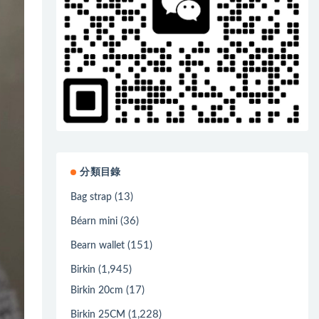
分類目錄
(13)
Bag strap
(36)
Béarn mini
(151)
Bearn wallet
(1,945)
Birkin
(17)
Birkin 20cm
(1,228)
Birkin 25CM