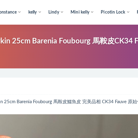
onstance
kelly
Lindy
Mini kelly
Picotin Lock
25cm Barenia Foubourg 馬鞍皮CK34
m Barenia Foubourg 馬鞍皮鱷魚皮 完美品相 CK34 Fauve 原