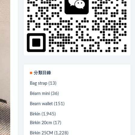
分類目錄
(13)
Bag strap
(36)
Béarn mini
(151)
Bearn wallet
(1,945)
Birkin
(17)
Birkin 20cm
(1,228)
Birkin 25CM