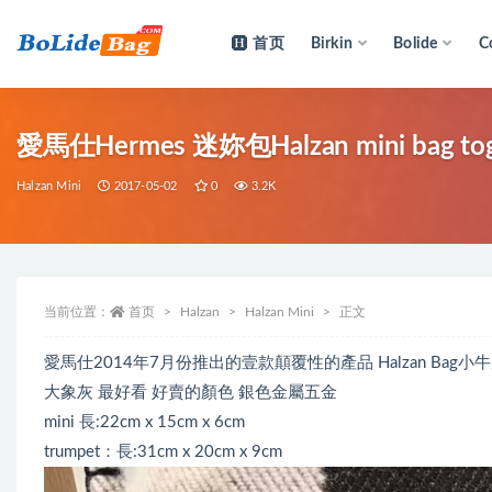
首页
Birkin
Bolide
C
全部
愛馬仕Hermes 迷妳包Halzan mini bag 
Halzan Mini
2017-05-02
0
3.2K
当前位置：
首页
Halzan
Halzan Mini
正文
愛馬仕2014年7月份推出的壹款顛覆性的產品 Halzan Bag小牛皮手袋 愛馬
大象灰 最好看 好賣的顏色 銀色金屬五金
mini 長:22cm x 15cm x 6cm
trumpet：長:31cm x 20cm x 9cm