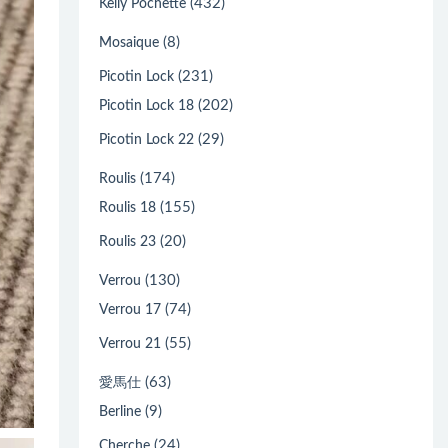
(432)
Kelly Pochette
(8)
Mosaique
(231)
Picotin Lock
(202)
Picotin Lock 18
(29)
Picotin Lock 22
(174)
Roulis
(155)
Roulis 18
(20)
Roulis 23
(130)
Verrou
(74)
Verrou 17
(55)
Verrou 21
(63)
愛馬仕
(9)
Berline
(24)
Cherche