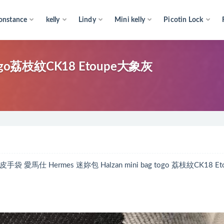
onstance
kelly
Lindy
Mini kelly
Picotin Lock
togo荔枝紋CK18 Etoupe大象灰
仕 Hermes 迷妳包 Halzan mini bag togo 荔枝紋CK18 Eto