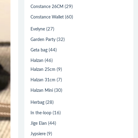
(29)
Constance 26CM
(60)
Constance Wallet
(27)
Evelyne
(32)
Garden Party
(44)
Geta bag
(46)
Halzan
(9)
Halzan 25cm
(7)
Halzan 31cm
(30)
Halzan Mini
(28)
Herbag
(16)
In the-loop
(44)
Jige Elan
(9)
Jypsiere