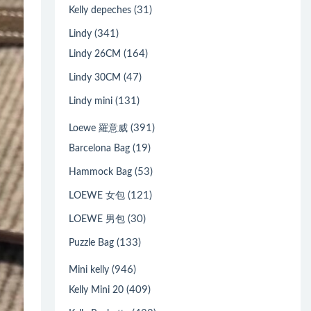
(31)
Kelly depeches
(341)
Lindy
(164)
Lindy 26CM
(47)
Lindy 30CM
(131)
Lindy mini
(391)
Loewe 羅意威
(19)
Barcelona Bag
(53)
Hammock Bag
(121)
LOEWE 女包
(30)
LOEWE 男包
(133)
Puzzle Bag
(946)
Mini kelly
(409)
Kelly Mini 20