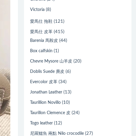
(8)
Victoria
(121)
愛馬仕 拖鞋
(415)
愛馬仕 皮革
(44)
Barenia 馬鞍皮
(1)
Box calfskin
(20)
Chevre Mysore 山羊皮
(6)
Doblis Suede 麂皮
(34)
Evercolor 皮革
(13)
Jonathan Leather
(10)
Taurillion Novillo
(24)
Taurillon Clemence 皮
(12)
Togo leather
(27)
尼羅鱷魚 兩點 Nilo crocodile