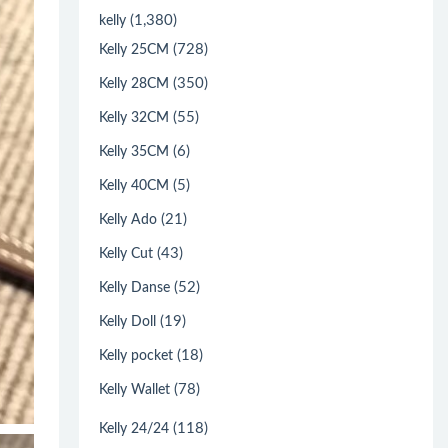
(1,380)
kelly
(728)
Kelly 25CM
(350)
Kelly 28CM
(55)
Kelly 32CM
(6)
Kelly 35CM
(5)
Kelly 40CM
(21)
Kelly Ado
(43)
Kelly Cut
(52)
Kelly Danse
(19)
Kelly Doll
(18)
Kelly pocket
(78)
Kelly Wallet
(118)
Kelly 24/24