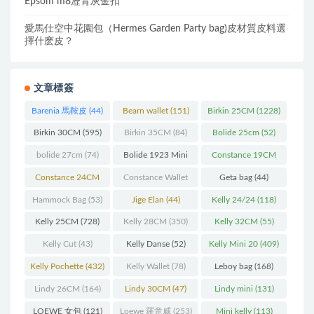
Epsom m8瀝青灰金扣
愛馬仕空中花園包（Hermes Garden Party bag)皮材質皮料選
擇什麽皮？
文章標簽
Barenia 馬鞍皮
(44)
Bearn wallet
(151)
Birkin 25CM
(1228)
Birkin 30CM
(595)
Birkin 35CM
(84)
Bolide 25cm
(52)
bolide 27cm
(74)
Bolide 1923 Mini
Constance 19CM
(93)
(571)
Constance 24CM
Constance Wallet
Geta bag
(44)
(216)
(60)
Hammock Bag
(53)
Jige Elan
(44)
Kelly 24/24
(118)
Kelly 25CM
(728)
Kelly 28CM
(350)
Kelly 32CM
(55)
Kelly Cut
(43)
Kelly Danse
(52)
Kelly Mini 20
(409)
Kelly Pochette
(432)
Kelly Wallet
(78)
Leboy bag
(168)
Lindy 26CM
(164)
Lindy 30CM
(47)
Lindy mini
(131)
LOEWE 女包
(121)
Loewe 羅意威
(253)
Mini kelly
(113)