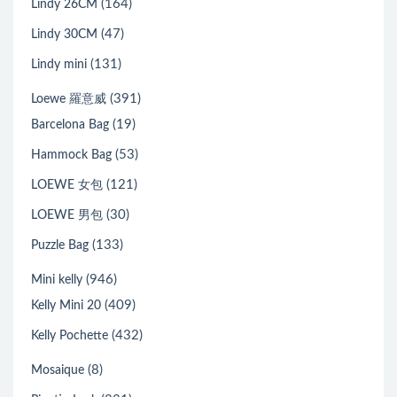
(164)
Lindy 26CM
(47)
Lindy 30CM
(131)
Lindy mini
(391)
Loewe 羅意威
(19)
Barcelona Bag
(53)
Hammock Bag
(121)
LOEWE 女包
(30)
LOEWE 男包
(133)
Puzzle Bag
(946)
Mini kelly
(409)
Kelly Mini 20
(432)
Kelly Pochette
(8)
Mosaique