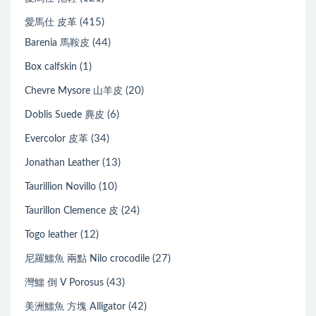
(415)
愛馬仕 皮革
(44)
Barenia 馬鞍皮
(1)
Box calfskin
(20)
Chevre Mysore 山羊皮
(6)
Doblis Suede 麂皮
(34)
Evercolor 皮革
(13)
Jonathan Leather
(10)
Taurillion Novillo
(24)
Taurillon Clemence 皮
(12)
Togo leather
(27)
尼羅鱷魚 兩點 Nilo crocodile
(43)
灣鱷 倒 V Porosus
(42)
美洲鱷魚 方塊 Alligator