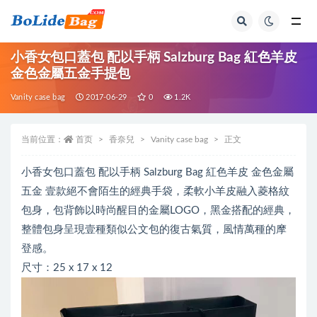
全部
小香女包口蓋包 配以手柄 Salzburg Bag 紅色羊皮
金色金屬五金手提包
Vanity case bag
2017-06-29
0
1.2K
当前位置：
首页
香奈兒
Vanity case bag
正文
小香女包口蓋包 配以手柄 Salzburg Bag 紅色羊皮 金色金屬
五金 壹款絕不會陌生的經典手袋，柔軟小羊皮融入菱格紋
包身，包背飾以時尚醒目的金屬LOGO，黑金搭配的經典，
整體包身呈現壹種類似公文包的復古氣質，風情萬種的摩
登感。
尺寸：25 x 17 x 12