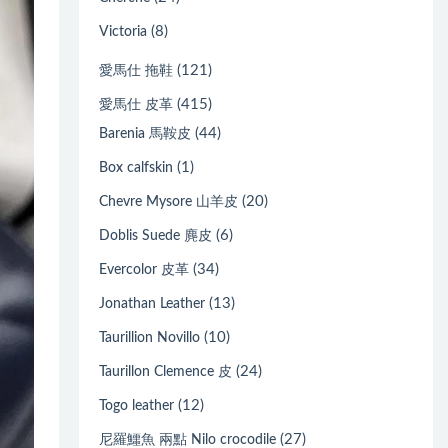
(8)
Victoria
(121)
愛馬仕 拖鞋
(415)
愛馬仕 皮革
(44)
Barenia 馬鞍皮
(1)
Box calfskin
(20)
Chevre Mysore 山羊皮
(6)
Doblis Suede 麂皮
(34)
Evercolor 皮革
(13)
Jonathan Leather
(10)
Taurillion Novillo
(24)
Taurillon Clemence 皮
(12)
Togo leather
(27)
尼羅鱷魚 兩點 Nilo crocodile