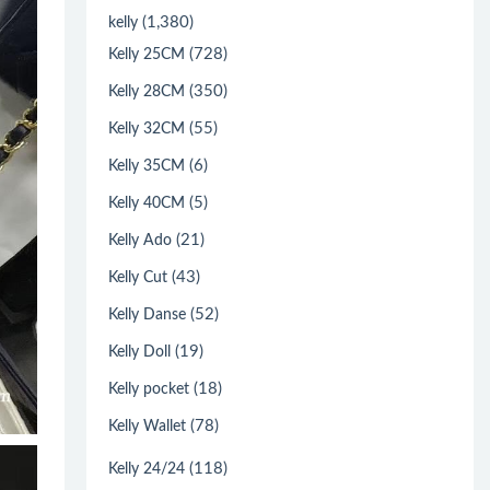
(1,380)
kelly
(728)
Kelly 25CM
(350)
Kelly 28CM
(55)
Kelly 32CM
(6)
Kelly 35CM
(5)
Kelly 40CM
(21)
Kelly Ado
(43)
Kelly Cut
(52)
Kelly Danse
(19)
Kelly Doll
(18)
Kelly pocket
(78)
Kelly Wallet
(118)
Kelly 24/24