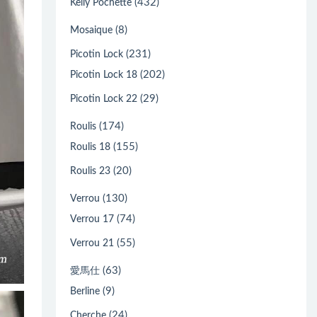
(432)
Kelly Pochette
(8)
Mosaique
(231)
Picotin Lock
(202)
Picotin Lock 18
(29)
Picotin Lock 22
(174)
Roulis
(155)
Roulis 18
(20)
Roulis 23
(130)
Verrou
(74)
Verrou 17
(55)
Verrou 21
(63)
愛馬仕
(9)
Berline
(24)
Cherche