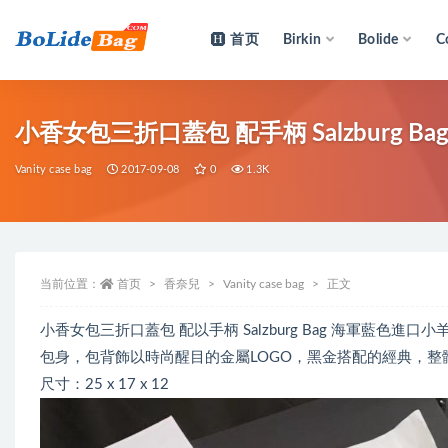
首页
Birkin
Bolide
C
全部
小香女包三折口蓋包 配手柄 Salzburg 
Vanity case bag
2017-09-08
0
1.3K
当前位置：
首页
香奈兒
Vanity case bag
正文
小香女包三折口蓋包 配以手柄 Salzburg Bag 海軍藍
包身，包背飾以時尚醒目的金屬LOGO，黑金搭配的經典，
尺寸：25 x 17 x 12