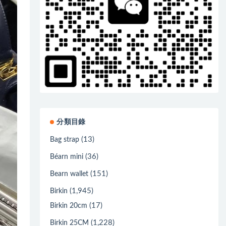
分類目錄
(13)
Bag strap
(36)
Béarn mini
(151)
Bearn wallet
(1,945)
Birkin
(17)
Birkin 20cm
(1,228)
Birkin 25CM