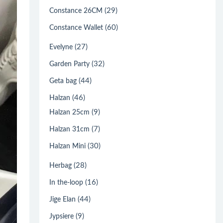
(29)
Constance 26CM
(60)
Constance Wallet
(27)
Evelyne
(32)
Garden Party
(44)
Geta bag
(46)
Halzan
(9)
Halzan 25cm
(7)
Halzan 31cm
(30)
Halzan Mini
(28)
Herbag
(16)
In the-loop
(44)
Jige Elan
(9)
Jypsiere