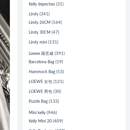
(31)
Kelly depeches
(341)
Lindy
(164)
Lindy 26CM
(47)
Lindy 30CM
(131)
Lindy mini
(391)
Loewe 羅意威
(19)
Barcelona Bag
(53)
Hammock Bag
(121)
LOEWE 女包
(30)
LOEWE 男包
(133)
Puzzle Bag
(946)
Mini kelly
(409)
Kelly Mini 20