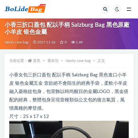
全部
小香三折口蓋包 配以手柄 Salzburg Bag 黑色原廠
小羊皮 银色金屬
Vanity case bag
2017-11-16
0
1.6K
当前位置：
首页
香奈兒
Vanity case bag
正文
小香女包三折口蓋包 配以手柄 Salzburg Bag 黑色進口小羊
皮 银色金屬五金 壹款絕不會陌生的經典手袋，柔軟小羊皮
融入菱格紋包身，包背飾以時尚醒目的金屬LOGO，黑金搭
配的經典，整體包身呈現壹種類似公文包的復古氣質，風
情萬種的摩登感。
尺寸：25 x 17 x 12