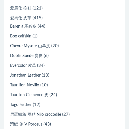
(121)
愛馬仕 拖鞋
(415)
愛馬仕 皮革
(44)
Barenia 馬鞍皮
(1)
Box calfskin
(20)
Chevre Mysore 山羊皮
(6)
Doblis Suede 麂皮
(34)
Evercolor 皮革
(13)
Jonathan Leather
(10)
Taurillion Novillo
(24)
Taurillon Clemence 皮
(12)
Togo leather
(27)
尼羅鱷魚 兩點 Nilo crocodile
(43)
灣鱷 倒 V Porosus