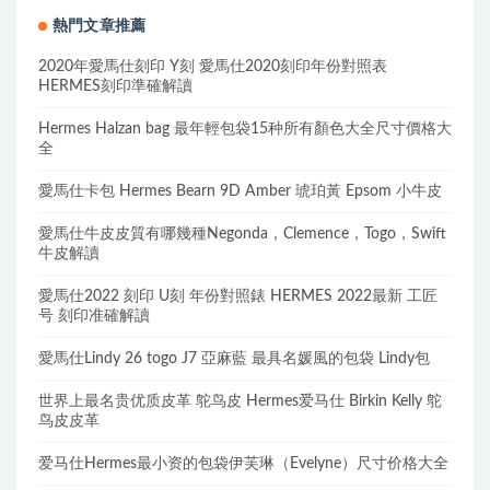
熱門文章推薦
2020年愛馬仕刻印 Y刻 愛馬仕2020刻印年份對照表
HERMES刻印準確解讀
Hermes Halzan bag 最年輕包袋15种所有顏色大全尺寸價格大
全
愛馬仕卡包 Hermes Bearn 9D Amber 琥珀黃 Epsom 小牛皮
愛馬仕牛皮皮質有哪幾種Negonda，Clemence，Togo，Swift
牛皮解讀
愛馬仕2022 刻印 U刻 年份對照錶 HERMES 2022最新 工匠
号 刻印准確解讀
愛馬仕Lindy 26 togo J7 亞麻藍 最具名媛風的包袋 Lindy包
世界上最名贵优质皮革 鸵鸟皮 Hermes爱马仕 Birkin Kelly 鸵
鸟皮皮革
爱马仕Hermes最小资的包袋伊芙琳（Evelyne）尺寸价格大全