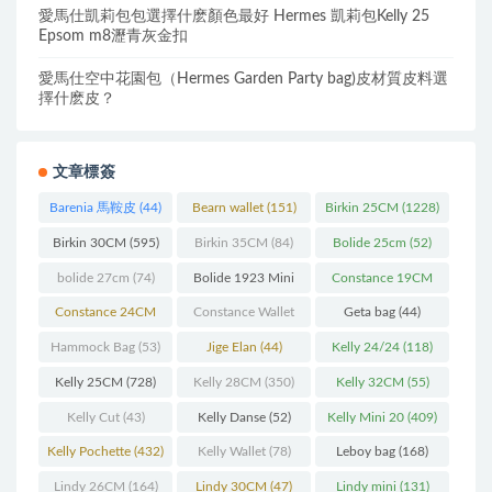
愛馬仕凱莉包包選擇什麽顏色最好 Hermes 凱莉包Kelly 25
Epsom m8瀝青灰金扣
愛馬仕空中花園包（Hermes Garden Party bag)皮材質皮料選
擇什麽皮？
文章標簽
Barenia 馬鞍皮
(44)
Bearn wallet
(151)
Birkin 25CM
(1228)
Birkin 30CM
(595)
Birkin 35CM
(84)
Bolide 25cm
(52)
bolide 27cm
(74)
Bolide 1923 Mini
Constance 19CM
(93)
(571)
Constance 24CM
Constance Wallet
Geta bag
(44)
(216)
(60)
Hammock Bag
(53)
Jige Elan
(44)
Kelly 24/24
(118)
Kelly 25CM
(728)
Kelly 28CM
(350)
Kelly 32CM
(55)
Kelly Cut
(43)
Kelly Danse
(52)
Kelly Mini 20
(409)
Kelly Pochette
(432)
Kelly Wallet
(78)
Leboy bag
(168)
Lindy 26CM
(164)
Lindy 30CM
(47)
Lindy mini
(131)