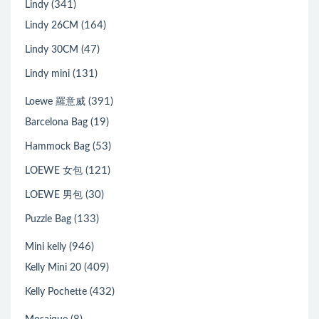
(341)
Lindy
(164)
Lindy 26CM
(47)
Lindy 30CM
(131)
Lindy mini
(391)
Loewe 羅意威
(19)
Barcelona Bag
(53)
Hammock Bag
(121)
LOEWE 女包
(30)
LOEWE 男包
(133)
Puzzle Bag
(946)
Mini kelly
(409)
Kelly Mini 20
(432)
Kelly Pochette