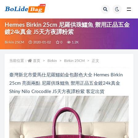
全部
Hermes Birkin 25cm 尼羅供珠鱷魚 禦用正品五金
鍍24k真金 J5天方夜譚粉紫
Birkin 25CM
2020-01-02
0
1.2K
当前位置：
首页
Birkin
Birkin 25CM
正文
臺灣新北市愛馬仕尼羅鱷鉑金包顏色大全 Hermes Birkin
25cm 亮面兩點 尼羅供珠鱷魚 禦用正品五金鍍24k真金
Shiny Nilo Crocodile J5天方夜譚粉紫 客定出貨