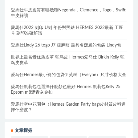
愛馬仕牛皮皮質有哪幾種Negonda，Clemence，Togo，Swift
牛皮解讀
愛馬仕2022 刻印 U刻 年份對照錶 HERMES 2022最新 工匠
号 刻印准確解讀
愛馬仕Lindy 26 togo J7 亞麻藍 最具名媛風的包袋 Lindy包
世界上最名贵优质皮革 鸵鸟皮 Hermes爱马仕 Birkin Kelly 鸵
鸟皮皮革
爱马仕Hermes最小资的包袋伊芙琳（Evelyne）尺寸价格大全
愛馬仕凱莉包包選擇什麽顏色最好 Hermes 凱莉包Kelly 25
Epsom m8瀝青灰金扣
愛馬仕空中花園包（Hermes Garden Party bag)皮材質皮料選
擇什麽皮？
文章標簽