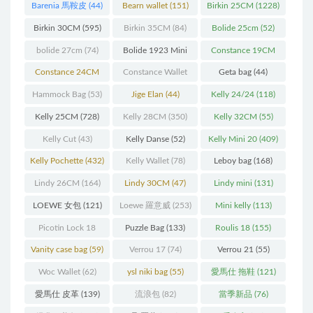
Barenia 馬鞍皮
(44)
Bearn wallet
(151)
Birkin 25CM
(1228)
Birkin 30CM
(595)
Birkin 35CM
(84)
Bolide 25cm
(52)
bolide 27cm
(74)
Bolide 1923 Mini
Constance 19CM
(93)
(571)
Constance 24CM
Constance Wallet
Geta bag
(44)
(216)
(60)
Hammock Bag
(53)
Jige Elan
(44)
Kelly 24/24
(118)
Kelly 25CM
(728)
Kelly 28CM
(350)
Kelly 32CM
(55)
Kelly Cut
(43)
Kelly Danse
(52)
Kelly Mini 20
(409)
Kelly Pochette
(432)
Kelly Wallet
(78)
Leboy bag
(168)
Lindy 26CM
(164)
Lindy 30CM
(47)
Lindy mini
(131)
LOEWE 女包
(121)
Loewe 羅意威
(253)
Mini kelly
(113)
Picotin Lock 18
Puzzle Bag
(133)
Roulis 18
(155)
(202)
Vanity case bag
(59)
Verrou 17
(74)
Verrou 21
(55)
Woc Wallet
(62)
ysl niki bag
(55)
愛馬仕 拖鞋
(121)
愛馬仕 皮革
(139)
流浪包
(82)
當季新品
(76)