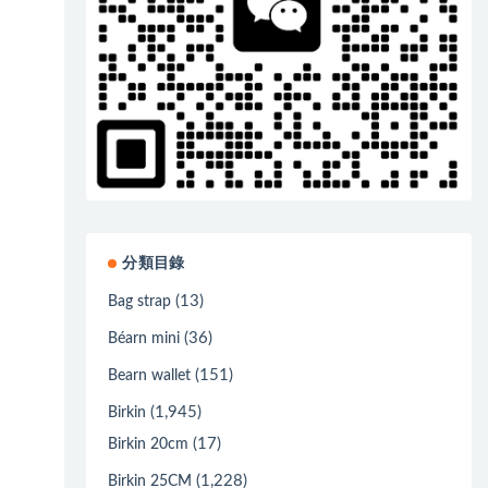
分類目錄
(13)
Bag strap
(36)
Béarn mini
(151)
Bearn wallet
(1,945)
Birkin
(17)
Birkin 20cm
(1,228)
Birkin 25CM