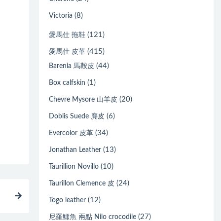
(8)
Victoria
(121)
愛馬仕 拖鞋
(415)
愛馬仕 皮革
(44)
Barenia 馬鞍皮
(1)
Box calfskin
(20)
Chevre Mysore 山羊皮
(6)
Doblis Suede 麂皮
(34)
Evercolor 皮革
(13)
Jonathan Leather
(10)
Taurillion Novillo
(24)
Taurillon Clemence 皮
(12)
Togo leather
(27)
尼羅鱷魚 兩點 Nilo crocodile