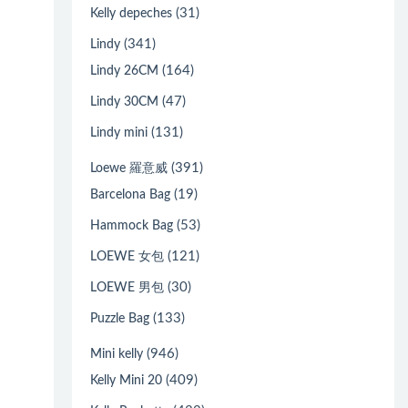
(31)
Kelly depeches
(341)
Lindy
(164)
Lindy 26CM
(47)
Lindy 30CM
(131)
Lindy mini
(391)
Loewe 羅意威
(19)
Barcelona Bag
(53)
Hammock Bag
(121)
LOEWE 女包
(30)
LOEWE 男包
(133)
Puzzle Bag
(946)
Mini kelly
(409)
Kelly Mini 20