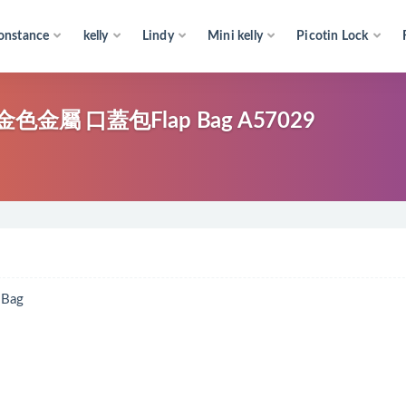
onstance
kelly
Lindy
Mini kelly
Picotin Lock
金屬 口蓋包Flap Bag A57029
Bag