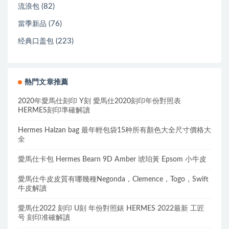
(82)
流浪包
(76)
當季新品
(223)
经典口盖包
熱門文章推薦
2020年愛馬仕刻印 Y刻 愛馬仕2020刻印年份對照表
HERMES刻印準確解讀
Hermes Halzan bag 最年輕包袋15种所有顏色大全尺寸價格大
全
愛馬仕卡包 Hermes Bearn 9D Amber 琥珀黃 Epsom 小牛皮
愛馬仕牛皮皮質有哪幾種Negonda，Clemence，Togo，Swift
牛皮解讀
愛馬仕2022 刻印 U刻 年份對照錶 HERMES 2022最新 工匠
号 刻印准確解讀