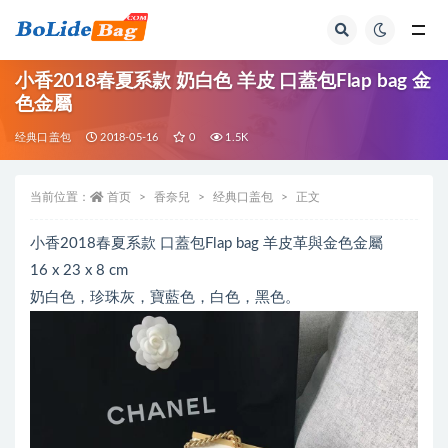
全部
小香2018春夏系款 奶白色 羊皮 口蓋包Flap bag 金
色金屬
经典口盖包
2018-05-16
0
1.5K
当前位置：
首页
香奈兒
经典口盖包
正文
小香2018春夏系款 口蓋包Flap bag 羊皮革與金色金屬
16 x 23 x 8 cm
奶白色，珍珠灰，寶藍色，白色，黑色。