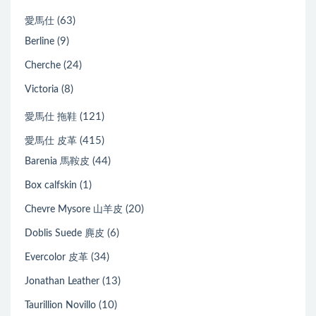
(63)
愛馬仕
(9)
Berline
(24)
Cherche
(8)
Victoria
(121)
愛馬仕 拖鞋
(415)
愛馬仕 皮革
(44)
Barenia 馬鞍皮
(1)
Box calfskin
(20)
Chevre Mysore 山羊皮
(6)
Doblis Suede 麂皮
(34)
Evercolor 皮革
(13)
Jonathan Leather
(10)
Taurillion Novillo