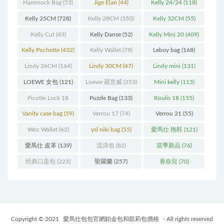
(216)
(60)
Hammock Bag
(53)
Jige Elan
(44)
Kelly 24/24
(118)
Kelly 25CM
(728)
Kelly 28CM
(350)
Kelly 32CM
(55)
Kelly Cut
(43)
Kelly Danse
(52)
Kelly Mini 20
(409)
Kelly Pochette
(432)
Kelly Wallet
(78)
Leboy bag
(168)
Lindy 26CM
(164)
Lindy 30CM
(47)
Lindy mini
(131)
LOEWE 女包
(121)
Loewe 羅意威
(253)
Mini kelly
(113)
Picotin Lock 18
Puzzle Bag
(133)
Roulis 18
(155)
(202)
Vanity case bag
(59)
Verrou 17
(74)
Verrou 21
(55)
Woc Wallet
(62)
ysl niki bag
(55)
愛馬仕 拖鞋
(121)
愛馬仕 皮革
(139)
流浪包
(82)
當季新品
(76)
经典口盖包
(223)
聖羅蘭
(257)
香奈兒
(70)
Copyright © 2021
愛馬仕包包官網鉑金包和凱莉包價格
- All rights reserved