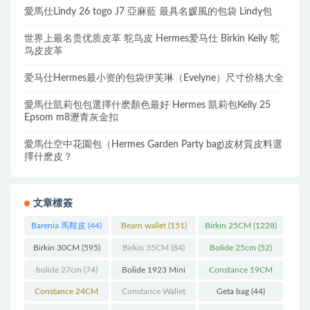
愛馬仕Lindy 26 togo J7 亞麻藍 最具名媛風的包袋 Lindy包
世界上最名贵优质皮革 鸵鸟皮 Hermes爱马仕 Birkin Kelly 鸵
鸟皮皮革
爱马仕Hermes最小资的包袋伊芙琳（Evelyne）尺寸价格大全
愛馬仕凱莉包包選擇什麽顏色最好 Hermes 凱莉包Kelly 25
Epsom m8瀝青灰金扣
愛馬仕空中花園包（Hermes Garden Party bag)皮材質皮料選
擇什麽皮？
文章標簽
Barenia 馬鞍皮
(44)
Bearn wallet
(151)
Birkin 25CM
(1228)
Birkin 30CM
(595)
Birkin 35CM
(84)
Bolide 25cm
(52)
bolide 27cm
(74)
Bolide 1923 Mini
Constance 19CM
(93)
(571)
Constance 24CM
Constance Wallet
Geta bag
(44)