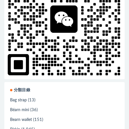
分類目錄
(13)
Bag strap
(36)
Béarn mini
(151)
Bearn wallet