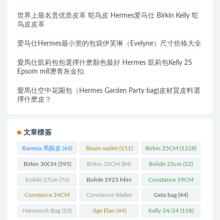
世界上最名贵优质皮革 鸵鸟皮 Hermes爱马仕 Birkin Kelly 鸵
鸟皮皮革
爱马仕Hermes最小资的包袋伊芙琳（Evelyne）尺寸价格大全
愛馬仕凱莉包包選擇什麽顏色最好 Hermes 凱莉包Kelly 25
Epsom m8瀝青灰金扣
愛馬仕空中花園包（Hermes Garden Party bag)皮材質皮料選
擇什麽皮？
文章標簽
Barenia 馬鞍皮
(44)
Bearn wallet
(151)
Birkin 25CM
(1228)
Birkin 30CM
(595)
Birkin 35CM
(84)
Bolide 25cm
(52)
bolide 27cm
(74)
Bolide 1923 Mini
Constance 19CM
(93)
(571)
Constance 24CM
Constance Wallet
Geta bag
(44)
(216)
(60)
Hammock Bag
(53)
Jige Elan
(44)
Kelly 24/24
(118)