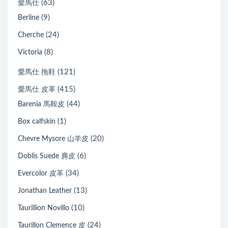
(63)
愛馬仕
(9)
Berline
(24)
Cherche
(8)
Victoria
(121)
愛馬仕 拖鞋
(415)
愛馬仕 皮革
(44)
Barenia 馬鞍皮
(1)
Box calfskin
(20)
Chevre Mysore 山羊皮
(6)
Doblis Suede 麂皮
(34)
Evercolor 皮革
(13)
Jonathan Leather
(10)
Taurillion Novillo
(24)
Taurillon Clemence 皮