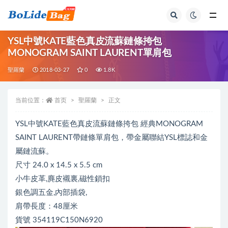
全部
YSL中號KATE藍色真皮流蘇鏈條挎包
MONOGRAM SAINT LAURENT單肩包
聖羅蘭
2018-03-27
0
1.8K
当前位置：
首页
聖羅蘭
正文
YSL中號KATE藍色真皮流蘇鏈條挎包 經典MONOGRAM
SAINT LAURENT帶鏈條單肩包，帶金屬聯結YSL標誌和金
屬鏈流蘇。
尺寸 24.0 x 14.5 x 5.5 cm
小牛皮革,麂皮襯裏,磁性鎖扣
銀色調五金,內部插袋,
肩帶長度：48厘米
貨號 354119C150N6920