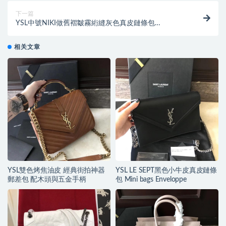
下一篇
YSL中號NIKI做舊褶皺霧絎縫灰色真皮鏈條包
monogramme saint laurent翻蓋包
相关文章
YSL雙色烤焦油皮 經典街拍神器
YSL LE SEPT黑色小牛皮真皮鏈條
郵差包 配木頭與五金手柄
包 Mini bags Enveloppe