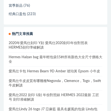
(76)
當季新品
(223)
经典口盖包
熱門文章推薦
2020年愛馬仕刻印 Y刻 愛馬仕2020刻印年份對照表
HERMES刻印準確解讀
Hermes Halzan bag 最年輕包袋15种所有顏色大全尺寸價格大
全
愛馬仕卡包 Hermes Bearn 9D Amber 琥珀黃 Epsom 小牛皮
愛馬仕牛皮皮質有哪幾種Negonda，Clemence，Togo，Swift
牛皮解讀
愛馬仕2022 刻印 U刻 年份對照錶 HERMES 2022最新 工匠
号 刻印准確解讀
愛馬仕Lindy 26 togo J7 亞麻藍 最具名媛風的包袋 Lindy包